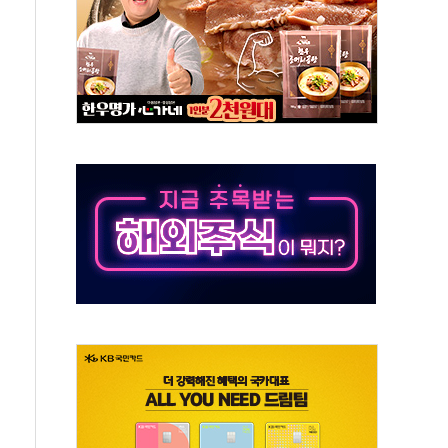
동
톱'… 美 해상봉쇄 영향
각
체주 '활짝'
스닥 선물 1%대 상승
상 기대 후퇴