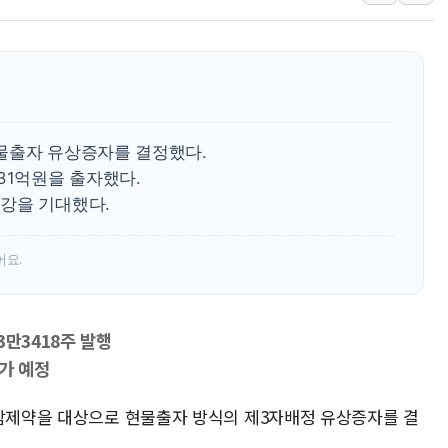
美 항소법원, 백악관 무도회장 공사 중단 명령…트럼프 제
이란 핵심 원유 수출항 '하르그섬', 최근 1주일 이상 '올스
美 고용 쇼크에 엔화 장중 급등…시장은 "또 개입했나" 촉
[AI MY 뉴스] 뉴욕 반도체주 프리뷰...美 고용 쇼크에 반도
뉴욕증시 프리뷰, 美 고용 쇼크에 금리 인상 우려 후퇴…나
물출자 유상증자를 결정했다.
[종합] 美 7월 고용 2만3000명 감소 '쇼크'…9월 금리 인
31억원을 출자했다.
강을 기대했다.
어요.
3만3418주 발행
증가 예정
경남제약을 대상으로 현물출자 방식의 제3자배정 유상증자를 결