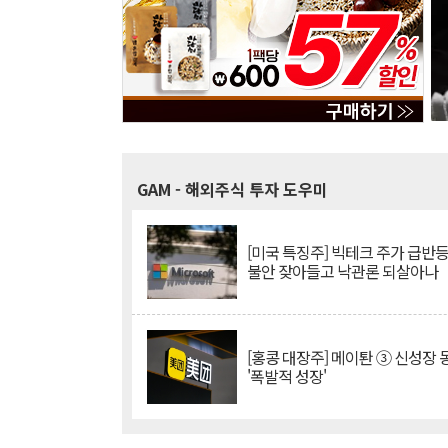
GAM
- 해외주식 투자 도우미
[미국 특징주] 빅테크 주가 급반등..
불안 잦아들고 낙관론 되살아나
[홍콩 대장주] 메이퇀 ③ 신성장
'폭발적 성장'