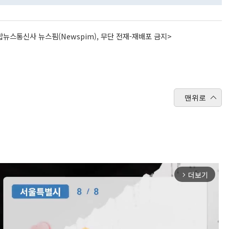
뉴스통신사 뉴스핌(Newspim), 무단 전재-재배포 금지>
맨위로
더보기
arrow_forward_ios