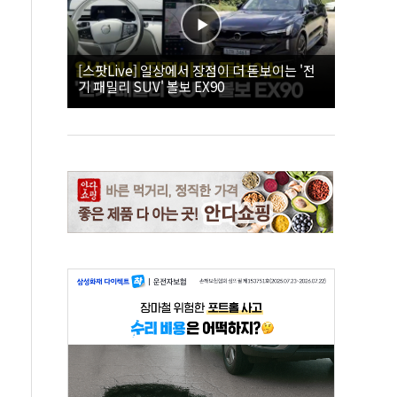
[스팟Live] 일상에서 장점이 더 돋보이는 '전
기 패밀리 SUV' 볼보 EX90