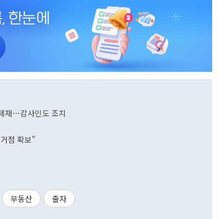
반 제재…감사인도 조치
산거점 확보"
부동산
출자