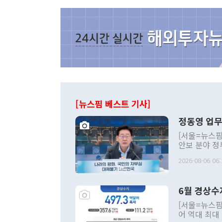
[뉴스핌 베스트 기사]
정동영 업무
[서울=뉴스핌
안보 분야 정
평화공존 발전
2026-08-06 06:
발언 중에는 
언한 것이 있
령은 공개적으
6월 경상수
주의적 희망에
관의 대북 정
[서울=뉴스핌
관 부처 장관
어 역대 최대
관의 무리한 