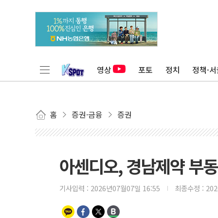
영상
포토
정치
정책·서
홈
증권·금융
증권
아센디오, 경남제약 부동
기사입력 :
2026년07월07일 16:55
최종수정 :
20