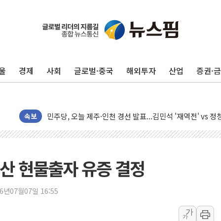
李대통령, 'ISA·주가누르기 방지법' 전면 재검토 지시
'호우 특보' 경북 울진 시간당 20~30mm 강한 비...가뭄 
주말 무더위·열대야 지속…내륙 곳곳 소나기
울
경제
사회
글로벌·중국
해외투자
산업
증권·
오세훈 "용산공원 주택 검토, 민주당 스스로 원칙 뒤집는 
충북 주말 무더위 지속…청주·진천 35도, 곳곳 소나기
10월 보완수사권 폐지·공소청 출범…피해자들 '범죄 사각
민주당, 오늘 제주·인천 경선 발표...김민석 '재역전' vs 정
속보
한상협, 업계 개인정보 보안 새판 짠다…'자율규제단체' 
뉴욕증시, 고용 쇼크에 금리 인상 우려 후퇴…S&P500 
트럼프, 쿡 연준 이사 해임 재추진…"26일까지 의혹 소명"
산 현물출자 유증 결정
유럽증시, 美 고용 예상 밖 부진에 연준 금리 인상 가능성 
미 연준 매파 기세 꺾이나…고용 감소에 9월 동결 전망 우
26년07월07일 16:55
[종합] 이슬람 수니파 3국, '공동방위협정' 체결… 이스라
가
가
트럼프, 백신·자폐증 행정명령 검토…"이르면 다음 주"