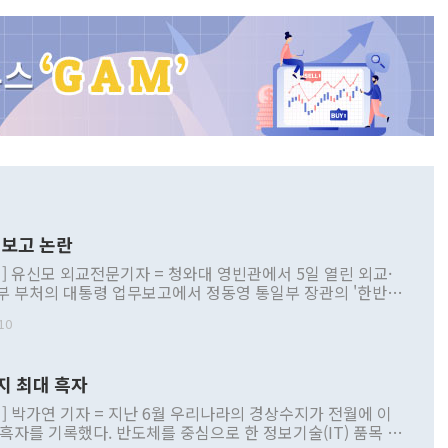
보고 논란
] 유신모 외교전문기자 = 청와대 영빈관에서 5일 열린 외교·
부 부처의 대통령 업무보고에서 정동영 통일부 장관의 '한반도
 구상'과 업무보고 발언이 논란을 빚고 있다. 이날 정 장관의
10
정부 내 조율을 거치지 않은 사안을 정책으로 추진하겠다고 공
는가 하면 사실 관계에 맞지 않은 설명도 있었다. 이재명 대통
로 신중을 기해 달라고 경고했고, 조현 외교부 장관은 '이상
지 최대 흑자
 근거한 비현실적 구상'이라는 비판을 내놨다. 그동안 정 장
책 관련 발언이 물의를 빚은 적은 여러 번 있지만 대통령과 유
] 박가연 기자 = 지난 6월 우리나라의 경상수지가 전월에 이
이 공개적으로 부정적 입장을 표명한 것은 이례적이다. 정 장
 흑자를 기록했다. 반도체를 중심으로 한 정보기술(IT) 품목 수
대북 접근법과 월권을 제어해야 한다는 목소리도 높아지고 있