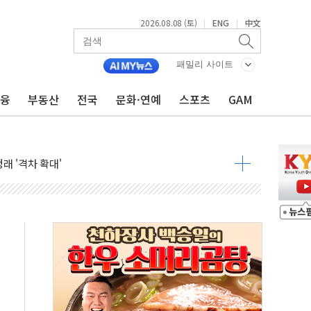
2026.08.08 (토)
ENG
中文
|
|
해소될 듯
패밀리 사이트
금융
부동산
전국
문화·연예
스포츠
GAM
것"
지대' 우려
청래 '격차 확대'
타진
최고치
 요구
낮아지며 상승… STOXX 600 지수는 나흘 연속 최고치
세
엘·이란 위협에 맞설 자체 억지력 강화