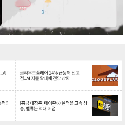
Mute
.AI
클라우드플레어 14% 급등해 신고
점...AI 지출 확대에 전망 상향
 동력의
[홍콩 대장주] 메이퇀② 실적은 고속 상
승, 밸류는 역대 저점