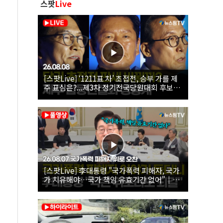
스팟
Live
[스팟Live] ‘1211표 차’ 초접전, 승부 가를 제
주 표심은?...제3차 정기전국당원대회 후보자
제주 합동연설회 생중계 | 26.08.08
[스팟Live] 李대통령 "국가폭력 피해자, 국가
가 치유해야…국가 책임 유효기간 없어"｜
26.08.07 국가폭력 피해자 위로 오찬