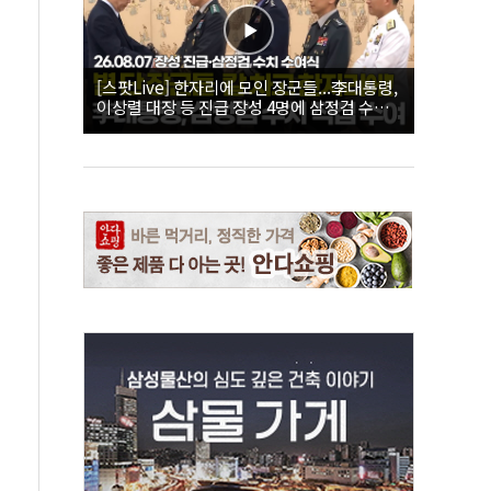
[스팟Live] 한자리에 모인 장군들...李대통령,
이상렬 대장 등 진급 장성 4명에 삼정검 수치
직접 수여｜26.08.07 장성 진급·삼정검 수치
수여식