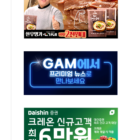
중 완화 전환점"
적 공급 확대·속도전 총력"
 급등
않아"