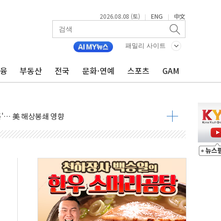
2026.08.08 (토)
ENG
中文
|
|
낮아지며 상승… STOXX 600 지수는 나흘 연속 최고치
세
패밀리 사이트
엘·이란 위협에 맞설 자체 억지력 강화
금융
부동산
전국
문화·연예
스포츠
GAM
동
톱'… 美 해상봉쇄 영향
각
체주 '활짝'
스닥 선물 1%대 상승
상 기대 후퇴
·태양광주↑ VS 트레이드데스크·웬디스↓
 끝까지 찾겠다"