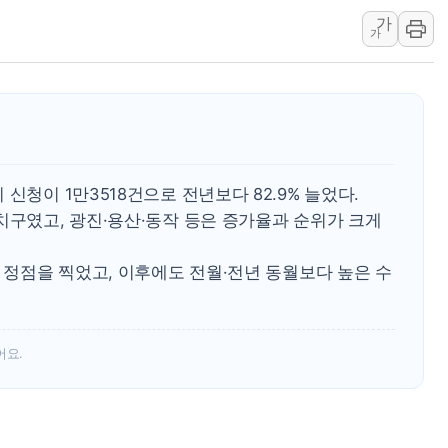
가
특정 정치인 측근 포항시 정책특보 내정설...포항시 '시끌'
가
李 "해남 태양광, 대한민국 다음 100년 밑거름…수도권 집
李 대통령, '6시간 마라톤 부동산 2차 회의' 주재… "전폭
트럼프, 中 겨냥 폴리실리콘 관세 15% 부과…美 태양광주
[사진] 빈살만과 에르도안의 만남
이란와이어 "이란 최고지도자 위독…곧 사망해도 놀랍지 
신청이 1만3518건으로 전년보다 82.9% 늘었다.
치구였고, 광진·용산·동작 등은 증가율과 순위가 크게
로 정점을 찍었고, 이후에도 전월·전년 동월보다 높은 수
어요.