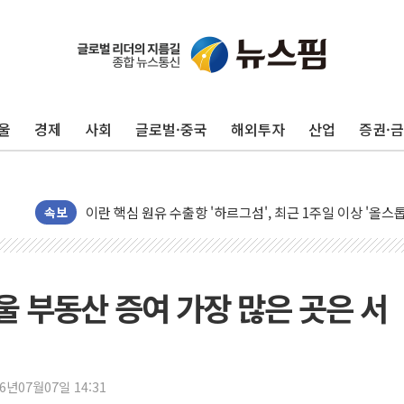
유럽증시, 美 고용 예상 밖 부진에 연준 금리 인상 가능성 
미 연준 매파 기세 꺾이나…고용 감소에 9월 동결 전망 우
[종합] 이슬람 수니파 3국, '공동방위협정' 체결… 이스라
울
경제
사회
글로벌·중국
해외투자
산업
증권·
트럼프, 백신·자폐증 행정명령 검토…"이르면 다음 주"
美 항소법원, 백악관 무도회장 공사 중단 명령…트럼프 제
이란 핵심 원유 수출항 '하르그섬', 최근 1주일 이상 '올스
美 고용 쇼크에 엔화 장중 급등…시장은 "또 개입했나" 촉
속보
[AI MY 뉴스] 뉴욕 반도체주 프리뷰...美 고용 쇼크에 반도
뉴욕증시 프리뷰, 美 고용 쇼크에 금리 인상 우려 후퇴…나
[종합] 美 7월 고용 2만3000명 감소 '쇼크'…9월 금리 인
 부동산 증여 가장 많은 곳은 서
[사진] 이슬람 수니파 3개국, 공동방위협정 체결
뉴욕증시 개장 전 특징주...아틀라시안·클라우드플레어
보훈부, 미 DPAA와 MOU… "6·25 미군 실종자 7359명
26년07월07일 14:31
트럼프 "금리 내려야"…파월 때와 달리 워시엔 톤 낮춰