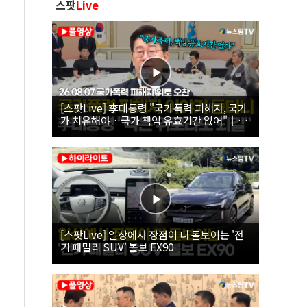
스팟
Live
[스팟Live] 李대통령 "국가폭력 피해자, 국가
가 치유해야…국가 책임 유효기간 없어"｜
26.08.07 국가폭력 피해자 위로 오찬
[스팟Live] 일상에서 장점이 더 돋보이는 '전
기 패밀리 SUV' 볼보 EX90