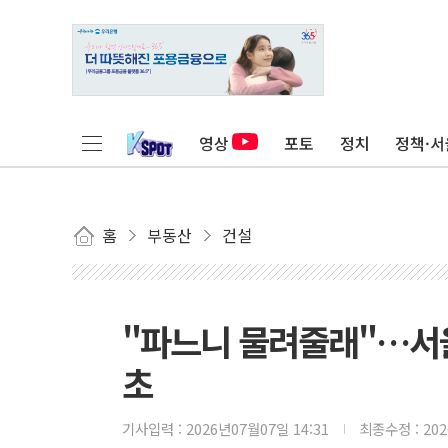
영상
포토
정치
정책·서
홈
부동산
건설
"파느니 물려줄래"…서울
초
기사입력 :
2026년07월07일 14:31
최종수정 :
20