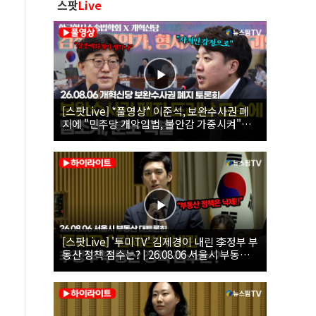
스팟
Live
[스팟Live] *풀영상* 이준석, 보완수사권 폐
지에 "민주당 개악입법, 불안감 가중시켜"｜
26.08.06 개혁신당 보완수사권 폐지 토론회
[스팟Live] '투미TV' 김제경이 내린 李정부 부
동산 정책 점수는? | 26.08.06 서울시 부동산
대토론회