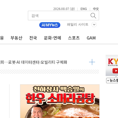
2026.08.07 (금)
ENG
中文
|
|
패밀리 사이트
금융
부동산
전국
문화·연예
스포츠
GAM
 상승… "2분기 기업 순이익 21% 증가" 전망
 나토 회원국 공격 검토… 거짓 깃발 작전"
재회…로봇·AI 데이터센터·모빌리티 구체화
·아이온큐·도어대시↑ VS 샌디스크·피그마·앱러빈↓
 반대…상법·자본시장법 개정 논의"
 차익실현 속 혼조세...웨스턴디지털·샌디스크↓
에 긴급 안보 점검회의
호르무즈 재개방 기대에 강세
조까지, 상승...호실적 보고 기업 상승세 뚜렷
인 '사파리' 공격… 시민들 공포감 극대화 전략
' 임시 주총 기대감에 홀로 상한가…마진 잔액은 사상 최고