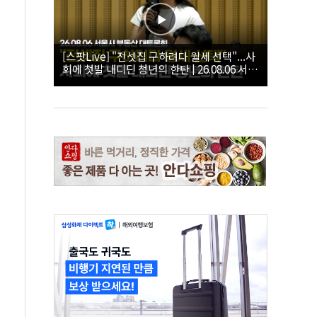
[스팟Live] "전셋집 구하려다 월세 선택"...사
회에 첫발 내디딘 청년의 한탄 | 26.08.06 서울
시 부동산 대토론회