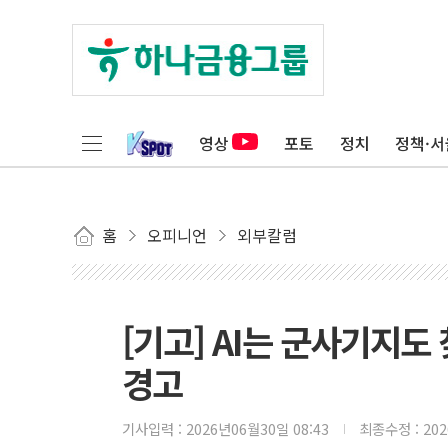
영상
포토
정치
정책·서
홈
오피니언
외부칼럼
[기고] AI는 군사기지도 
경고
기사입력 :
2026년06월30일 08:43
최종수정 :
20