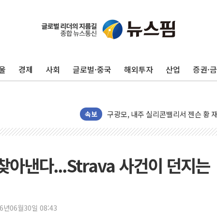
울
경제
사회
글로벌·중국
해외투자
산업
증권·
유럽증시, 견조한 실적 소화하며 대부분
리투아니아 국방 "러, 우크라 드론으로
구광모, 내주 실리콘밸리서 젠슨 황 
뉴욕증시 개장 전 특징주...모더나
속보
김정관 장관 "영업이익 N% 성과급
뉴욕증시 프리뷰, 미 주가선물 AI주
청와대, 북한 단거리 탄도미사일 발사
찾아낸다...Strava 사건이 던지는
금값 7주 만에 최고…美 고용 둔화·
[인도증시] 중동 긴장 완화에 실적 호
러, 1인칭시점 드론으로 우크라 민간
26년06월30일 08:43
[베트남 증시] 지수 하락 속 'DGC