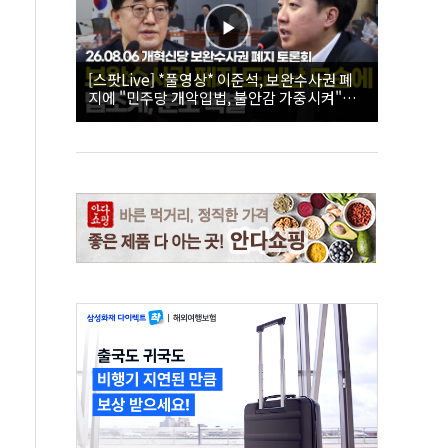
[스팟Live] *풀영상* 이준석, 보완수사권 폐
지에 "민주당 개악입법, 불안감 가중시켜"｜
26.08.06 개혁신당 보완수사권 폐지 토론회