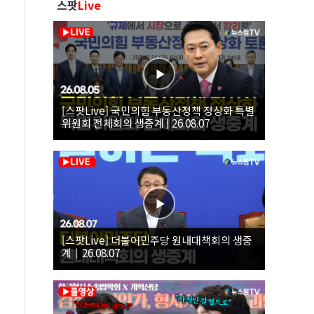
스팟
Live
[스팟Live] 국민의힘 부동산정책 정상화 특별
위원회 전체회의 생중계 | 26.08.07
[스팟Live] 더불어민주당 원내대책회의 생중
계｜26.08.07