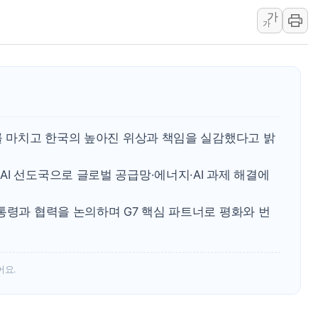
가
美공화, 韓 '개정 정통망법'에 
가
롯데쇼핑, 백화점이 이끈 반등..
합수본, '투표율 조작 의혹' 서
교원그룹 펫 프렌들리 호텔 '키녹'
벤처업계 "정부 세제개편안 환영.
최영근 한국전광 대표, ESG경
를 마치고 한국의 높아진 위상과 책임을 실감했다고 밝
I 선도국으로 글로벌 공급망·에너지·AI 과제 해결에
통령과 협력을 논의하며 G7 핵심 파트너로 평화와 번
어요.