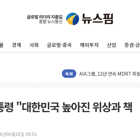
지방공기업 경영평가, 서울농수산식
예천 실종신고 80대 남성 논둑서
"35초마다 중국과 통신"...美
울
경제
사회
글로벌·중국
해외투자
산업
증권·
한병도 "막말 정치를 좌시하지 
원내대책회의 참석하는 한병도
AIA그룹, 12년 연속 MDRT 
[컨콜] 네이버, 멤버십 연계 배송
속보
[컨콜] 네이버 AI탭, 올해 안
[특징주] 포스코퓨처엠, LFP 
HDC랩스, 'BUILD CON SUMM
통령 "대한민국 높아진 위상과 책
와이즈버즈, 상반기 매출 245
배준영 의원 "거주 사용 형태에
[컨콜] 네이버, AI탭 월간 활성 
26년06월18일 08:55
[컨콜] 네이버, "엔비디아와 공