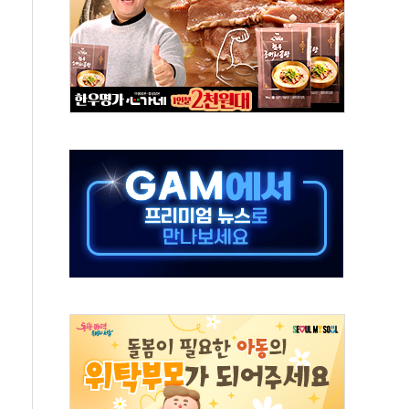
항의 서한…"표현의 자유 위협"
.2분기 영업이익 121% 급증
울·경기·충북 선관위 등 추가 압수수색
, 30일 2주년 기념 행사
..RSU 세제지원 긍정 검토되길"
영대상 환경부분 최우수상 수상