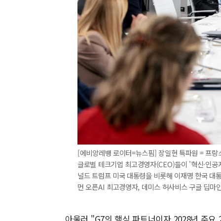
[에비앙레뱅 로이터=뉴스핌] 장일현 특파원 = 프랑
글로벌 테크기업 최고경영자(CEO)들이 '혁신·인공지
널드 트럼프 미국 대통령을 비롯해 이재명 한국 대통
먼 오픈AI 최고경영자, 데미스 허사비스 구글 딥마인드 CE
아울러 "G7의 핵심 파트너이자 2028년 주요