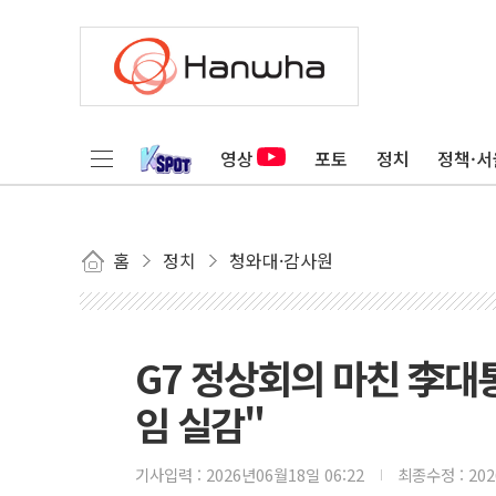
영상
포토
정치
정책·서
홈
정치
청와대·감사원
G7 정상회의 마친 李대
임 실감"
기사입력 :
2026년06월18일 06:22
최종수정 :
20