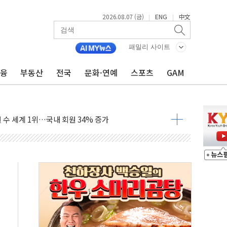
2026.08.07 (금)
ENG
中文
|
|
품공사 등 20곳 '최우수'...인천환경공단 등 '부진'
 숨진 채 발견
패밀리 사이트
보안기업, 중국제 공유기서 '백도어' 발견
금융
부동산
전국
문화·연예
스포츠
GAM
않겠다"
회원 수 세계 1위…국내 회원 34% 증가
 혜택 강화...새벽 배송 도입 예정
으로 부동산과 건강까지 영역 확장 예정
장기공급 합의에 7%대 급등
IT 2026' 참가
억원…순이익 흑자 전환
 따른 중과세는 과세 원칙 어긋나"
이용자수 1000만 돌파
고한 파트너십 이어갈 예정"