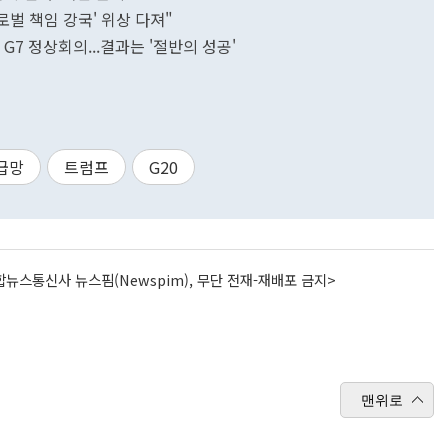
로벌 책임 강국' 위상 다져"
 G7 정상회의...결과는 '절반의 성공'
급망
트럼프
G20
뉴스통신사 뉴스핌(Newspim), 무단 전재-재배포 금지>
맨위로