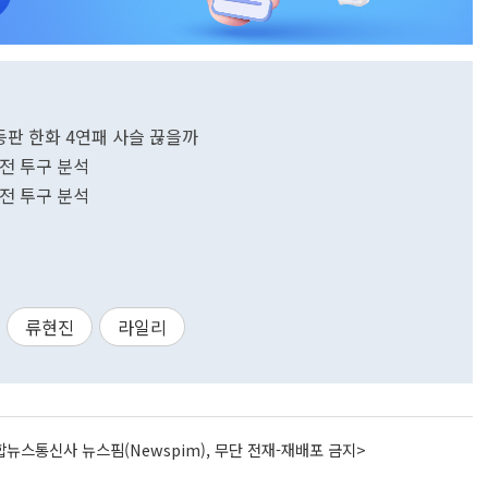
 등판 한화 4연패 사슬 끊을까
C전 투구 분석
화전 투구 분석
류현진
라일리
뉴스통신사 뉴스핌(Newspim), 무단 전재-재배포 금지>