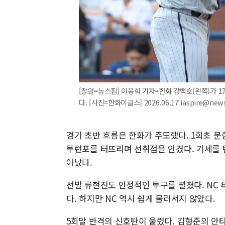
[창원=뉴스핌] 이웅희 기자=한화 강백호(왼쪽)가 
다. [사진=한화이글스] 2026.06.17 iaspire@new
경기 초반 흐름은 한화가 주도했다. 1회초 
투런포를 터뜨리며 선취점을 안겼다. 기세를 탄
아났다.
선발 류현진도 안정적인 투구를 펼쳤다. NC
다. 하지만 NC 역시 쉽게 물러서지 않았다.
5회말 반격의 신호탄이 울렸다. 김형준의 안타