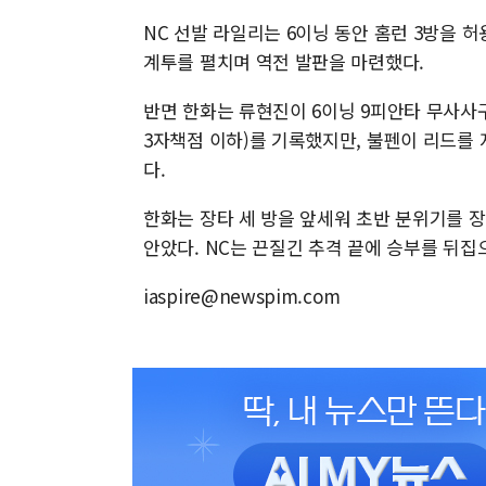
NC 선발 라일리는 6이닝 동안 홈런 3방을 
계투를 펼치며 역전 발판을 마련했다.
반면 한화는 류현진이 6이닝 9피안타 무사사구
3자책점 이하)를 기록했지만, 불펜이 리드를 
다.
한화는 장타 세 방을 앞세워 초반 분위기를 
안았다. NC는 끈질긴 추격 끝에 승부를 뒤집
iaspire@newspim.com