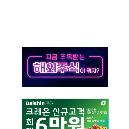
 책임' 임성근 전 사단장 항소심도 징역 3년 선고
 특별위원회 전체회의서 발언하는 장동혁 대표
스텔 살인' 50대 남성 구속 송치
육박 7년 새 7배 늘었다...폭염 대책비는 8.6배 증가
혹한 여름"…구윤철, 쪽방촌 폭염 대응상황 점검
유럽 패싱… '유로화 팔아 엔화 부양' 사후 통보만
…'닥터 코퍼'가 말하는 경기 신호가 달라졌다
 노선 재개...3년 2개월 만
다양성 제고 특별 위원회 위촉장 수여식 및 1차 회의
규모 美 전력 케이블 수주