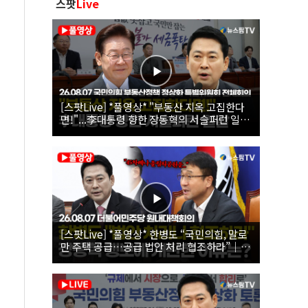
스팟
Live
[스팟Live] *풀영상* "부동산 지옥 고집한다
면!"...李대통령 향한 장동혁의 서슬퍼런 일갈
| 26.08.07 국민의힘 부동산정책 정상화 특별
위원회 전체회의
[스팟Live] *풀영상* 한병도 “국민의힘, 말로
만 주택 공급…공급 법안 처리 협조하라”｜
26.08.07 더불어민주당 원내대책회의