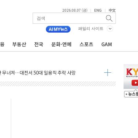
2026.08.07 (금)
ENG
中文
|
|
패밀리 사이트
금융
부동산
전국
문화·연예
스포츠
GAM
침수 예측"…건설연, AI 위험기상 기술 개발
세액공제·인증제도 개선 수혜 기대"
 무너져…대전서 50대 일용직 추락 사망
출 풀고 재개발·재건축 촉진하는 것이 부동산 정상화"
'尹 관저 이전 감사 무마' 유병호 감사위원 구속 기소
이버…내년 AI 팩토리 매출 본격화
원 환시 개입...4월 말 '56조원' 사상 최대
재단, 스타트업 지원 프로그램 성료
사기 혐의' 차가원 대표 구속 송치
놓고 국민만 잡아"