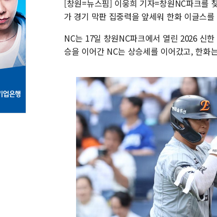
[창원=뉴스핌] 이웅희 기자=창원NC파크를 찾
가 경기 막판 집중력을 앞세워 한화 이글스를 
NC는 17일 창원NC파크에서 열린 2026 신한
승을 이어간 NC는 상승세를 이어갔고, 한화는