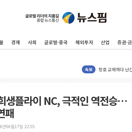
울
경제
사회
글로벌·중국
해외투자
산업
증권·
"최대 2시간 앞서 
유니슨 "국내생산
창호 교체하다 난간
속보
장동혁 "규제와 대
[속보] 종합특검, 
AI에 승부 건 네
 희생플라이 NC, 극적인 역전승…
日, 4~6월 105조
오렌지플래닛 창업
연패
경찰, '300억대 
장동혁 "집값 올려
26년06월17일 22:55