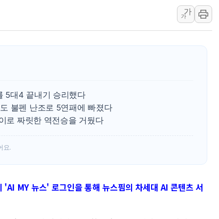
[속보] '해병 순직
가
부동산정책 정상화
가
경찰, '강북구 오피
전국 그늘막 4만개 
"취약계층에 더 가
美·日 환율공조에 
구리값 사상 최고치
를 5대4 끝내기 승리했다
에어프레미아, 호치민
도 불펜 난조로 5연패에 빠졌다
국민통합위, 정치 
라이로 짜릿한 역전승을 거뒀다
티엠씨, 220억원 
어요.
'AI MY 뉴스' 로그인을 통해 뉴스핌의 차세대 AI 콘텐츠 서