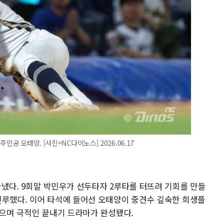
인공 오태양. [사진=NC다이노스] 2026.06.17
끝냈다. 9회말 박민우가 선두타자 2루타를 터뜨려 기회를 만들
진루했다. 이어 타석에 들어선 오태양이 중견수 깊숙한 희생플
밟으며 극적인 끝내기 드라마가 완성됐다.