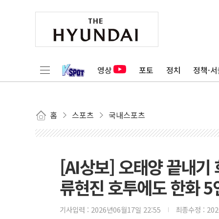
영상
포토
정치
정책·서
홈
스포츠
국내스포츠
[AI상보] 오태양 끝내기
류현진 호투에도 한화 5
기사입력 :
2026년06월17일 22:55
최종수정 :
20