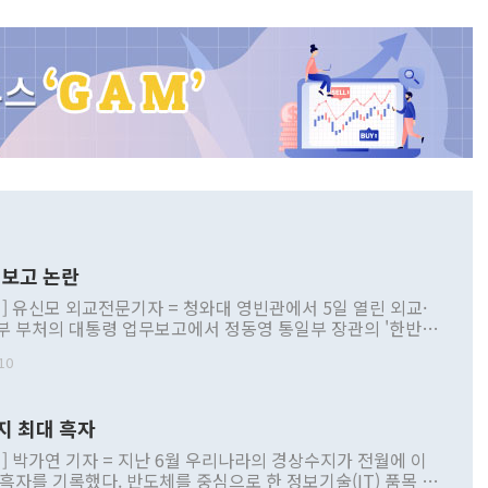
보고 논란
] 유신모 외교전문기자 = 청와대 영빈관에서 5일 열린 외교·
부 부처의 대통령 업무보고에서 정동영 통일부 장관의 '한반도
 구상'과 업무보고 발언이 논란을 빚고 있다. 이날 정 장관의
10
정부 내 조율을 거치지 않은 사안을 정책으로 추진하겠다고 공
는가 하면 사실 관계에 맞지 않은 설명도 있었다. 이재명 대통
로 신중을 기해 달라고 경고했고, 조현 외교부 장관은 '이상
지 최대 흑자
 근거한 비현실적 구상'이라는 비판을 내놨다. 그동안 정 장
책 관련 발언이 물의를 빚은 적은 여러 번 있지만 대통령과 유
] 박가연 기자 = 지난 6월 우리나라의 경상수지가 전월에 이
이 공개적으로 부정적 입장을 표명한 것은 이례적이다. 정 장
 흑자를 기록했다. 반도체를 중심으로 한 정보기술(IT) 품목 수