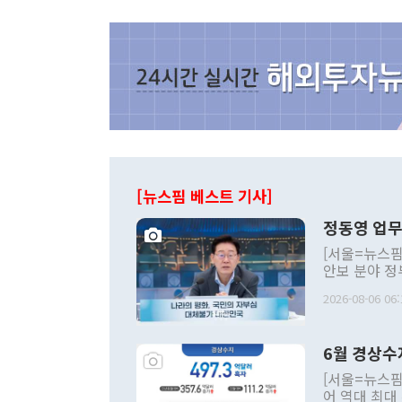
[뉴스핌 베스트 기사]
정동영 업무
[서울=뉴스핌
안보 분야 정
평화공존 발전
2026-08-06 06:
발언 중에는 
언한 것이 있
령은 공개적으
6월 경상수
주의적 희망에
관의 대북 정
[서울=뉴스핌
관 부처 장관
어 역대 최대