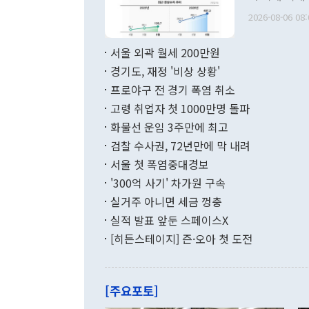
관의 무리한 
출 호조로 월
다. [정동영 통일부 장관이 지난달 23일 오후 서울 종로구 정부서울청사에
2026-08-06 08:
료=한국은행] 한국은행이 6일 발표한 '2026년 6월 국제수지(잠정)'에
서 취임 1주년 
면 지난 6월
부 장관 권한
1000만달러
서울 외곽 월세 200만원
발전 구상'을
이에 따라 올
적 갈등 해결
경기도, 재정 '비상 상황'
했다. 경상수
결과 혐오의 
9000만달러
프로야구 전 경기 폭염 취소
년간의 CVI
지 기준 상품
고령 취업자 첫 1000만명 돌파
무너졌다고도 
며 월간 기준
현실을 바꾸는
달러로 38.
화물선 운임 3주만에 최고
를 평화 체제
196.9% 급
검찰 수사권, 72년만에 막 내려
함께 4자 대
수출은 160
지만 이 대통
서울 첫 폭염중대경보
(18.6%) 
화공존 정책이
했다. 통관 기
'300억 사기' 차가원 구속
다"고 지적했
(16.4%)
투리가 잡혀 
실거주 아니면 세금 껑충
월(-10억9
쁜 상황이 초
증가와 유류할
실적 발표 앞둔 스페이스X
9·19 군사
기록했지만 
[히든스테이지] 즌·오아 첫 도전
"우리의 선의
로 전환됐다.
으로 약간의 의문
를 기록해 전
관은 업무보고
는 배당수입
주의에 근거한
줄면서 25억
[주요포토]
라며 "여러분
억1000만달
이 9월 러시