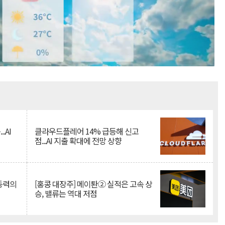
Mute
.AI
클라우드플레어 14% 급등해 신고
점...AI 지출 확대에 전망 상향
 동력의
[홍콩 대장주] 메이퇀② 실적은 고속 상
승, 밸류는 역대 저점