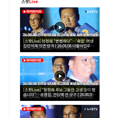
스팟
Live
[스팟Live] 정청래 “뻔뻔하다”…‘화합’ 꺼낸
김민석에 정면 반격 | 26.08.08 더불어민주당
당대표·최고위원 후보 제주 합동연설회
[스팟Live] “정청래 후보 그동안 고생 많이 했
습니다”…송영길, 연임에 선 긋기 | 26.08.08
더불어민주당 당대표·최고위원 후보 제주 합
동연설회