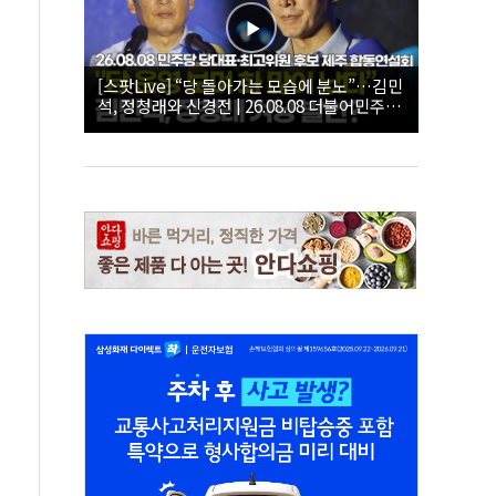
[스팟Live] “당 돌아가는 모습에 분노”…김민
석, 정청래와 신경전 | 26.08.08 더불어민주당
당대표·최고위원 후보 제주 합동연설회