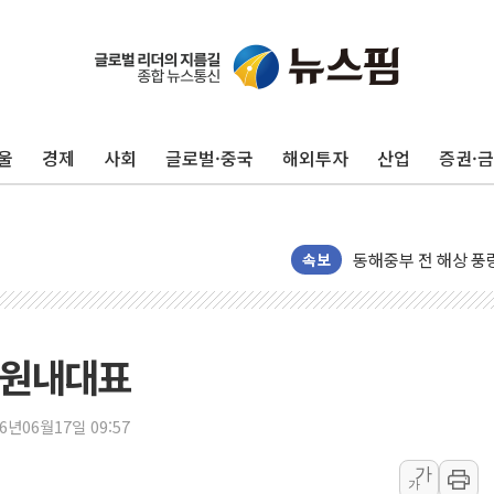
울
경제
사회
글로벌·중국
해외투자
산업
증권·
'화합' 꺼낸 김민석
李대통령, ISA 개편
동해중부 전 해상 풍
속보
연일 폭염에 온열질환
中 전방위 아파트 부
인제 용대리 계곡서 
 원내대표
동해시, 11~14일 
강원 중·남부 동해안
26년06월17일 09:57
청양 밭에서 일하던 
가
폭염에 車 운전면허 
가