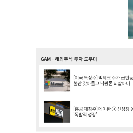
GAM
- 해외주식 투자 도우미
[미국 특징주] 빅테크 주가 급반등..
불안 잦아들고 낙관론 되살아나
[홍콩 대장주] 메이퇀 ③ 신성장
'폭발적 성장'