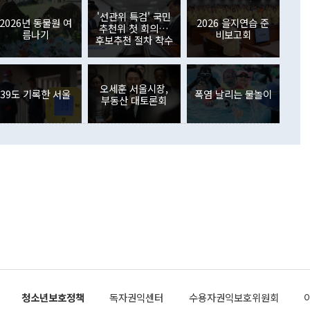
월(369억9000만달러)을 넘어선 것이다. 직접투자에서는 내국
원에서 (참석을) 검토하고 있다"고 발언한 데 대해서도 조 장관
가 80억1000만달러, 외국인의 국내투자가 46억3000만달러
'선관위 특검' 국민
외교부의 몫"이라며 "아직 거기까지 진도가 나가지 않았다"고
2026년 동물원 여
2026 을지연습 준
. 증권투자에서는 외국인의 국내 주식 매도세가 이어졌다. 외
추천위 첫 회의…
름나기
비보고회
장관이 이날 소개한 대북 구상과 설명은 정부 내 조율을 거치지
주식 투자는 차익실현 매도 등의 영향으로 316억1000만달러
후보추천 절차 착수
서 문제가 있다. 특히 주적 표현 대체와 국호 사용, 9·19 군
(-310억5000만달러)에 이어 역대 최대 순매도 기록을 다시
 4자회담 추진 등은 통일부 장관이 결정할 사안이 아니어서 월
국인의 국내 채권투자는 세계국채지수(WGBI) 자금 유입에도
이 나오고 있다. 이 대통령은 정 장관의 업무보고를 듣고 난
도래 영향으로 증가 폭이 줄어든 52억9000만달러를 기록했
무보고에 발표했다고 승인난 건 아니다"라고 재차 확인했다. 정
오세훈 서울시장,
 해외 증권투자는 주식을 중심으로 35억6000만달러 증가했
39도 기록한 서울
폭염 날리는 물놀이
부동산 대토론회
통은 "정 장관의 발언 내용은 대부분 국가안전보장회의(NSC)
newspim.com
된 사안이 아닌 정 장관의 개인적 생각에 가깝다"며 "안보 관
이 정부의 공식 정책이 아닌 사안을 추진하겠다고 업무보고를
 면전에서 '국군통수권자가 나서야 한다'고 주장한 것은 심각
 5일 청와대 영빈관에서 열린 통일
 외교 안보 부처 업무보고에서 발언하고 있다. [사진=청와대]
장이 현 시점에서 이미 참고가 될 수 없는 과거의 경험 또는 사
식에 기반하고 있다는 것이다. 정 장관이 주장하는 구상은 급
 있는 북한의 전략과 한반도 및 국제 정세를 전혀 반영하지
 비판이 제기되고 있다. 정 장관이 "흘러간 선(先)비핵화만
현실을 바꾸지 못한다"고 언급한 것은 지금까지의 대북 접근
 있다. 북핵 위기 발발 이후 지금까지 모든 핵 협상에서 한국
북한에 선비핵화를 공식적으로 요구한 적이 없기 때문이다. 지
 협상은 북한의 비핵화 조치에 한·미가 상응하는 대가를 제
로 이뤄졌다. 1994년 북·미 제네바 기본합의는 핵시설 동결
청소년보호정책
독자권익센터
수용자권익보호위원회