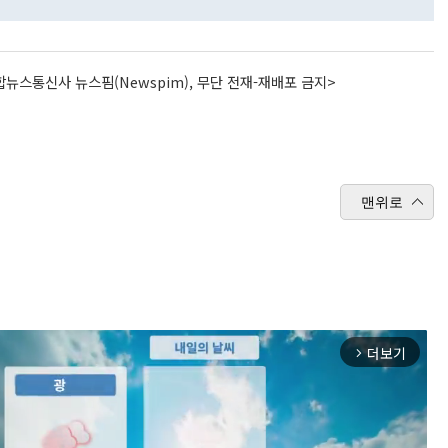
뉴스통신사 뉴스핌(Newspim), 무단 전재-재배포 금지>
맨위로
더보기
arrow_forward_ios