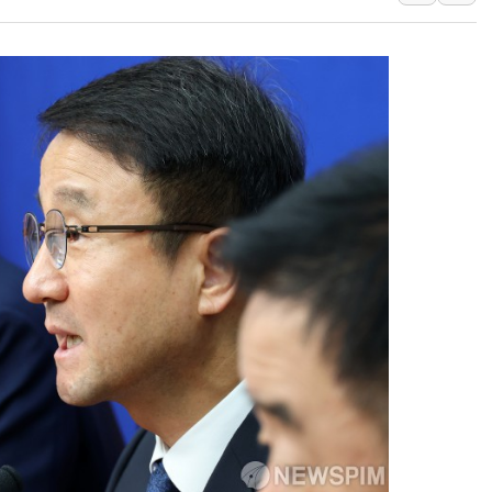
李대통령, 'ISA·주
'호우 특보' 경북 울진
주말 무더위·열대야
오세훈 "용산공원 주
충북 주말 무더위 지
10월 보완수사권 폐
한상협, 업계 개인정
민주당, 오늘 제주·인천
뉴욕증시, 고용 쇼크
트럼프, 쿡 연준 이사