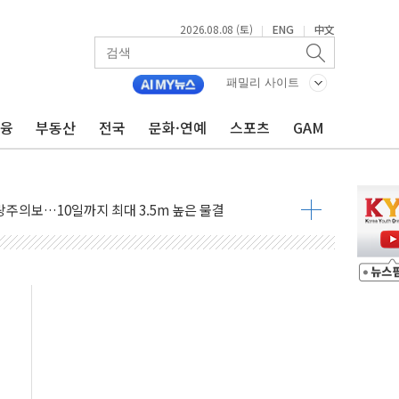
2026.08.08 (토)
ENG
中文
|
|
패밀리 사이트
금융
부동산
전국
문화·연예
스포츠
GAM
에 '뻔뻔' 받아친 정청래…제주 연설서 신경전 고조
 재검토 지시…與 "적극 환영"·野 "졸속 국정"
랑주의보…10일까지 최대 3.5m 높은 물결
 사망 23명…정부, 비상대응기구 가동
양, 수도 베이징도 부동산 규제 철폐
수위 상승으로 피서객 7명 고립…전원 구조
'별똥별 멍' 운영…페르세우스 유성우 관측
 시간당 50mm 이상 폭우…호우경보 발효
90대 숨져…온열질환 여부 조사
기능시험 오전 집중 편성…체감온도 38도 넘으면 중단