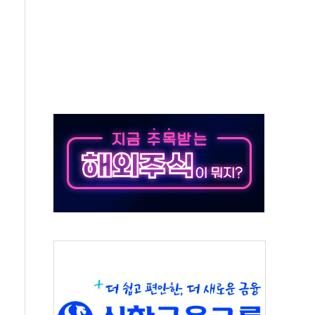
가누르기 방지법' 전면 재검토 지시
 시간당 20~30mm 강한 비...가뭄 해소될 듯
 지속…내륙 곳곳 소나기
택 검토, 민주당 스스로 원칙 뒤집는 것"
속…청주·진천 35도, 곳곳 소나기
지·공소청 출범…피해자들 '범죄 사각지대' 우려
보 보안 새판 짠다…'자율규제단체' 타진
 경선 발표...김민석 '재역전' vs 정청래 '격차 확대'
에 금리 인상 우려 후퇴…S&P500 최고치
 해임 재추진…"26일까지 의혹 소명" 요구