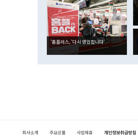
였던 올해 3
며 "정부 차
인의 해외투자
은 "그것은 
각각 증가했다
잘랐다. 정 
국인의 국내 
않았다는 점에
감소하며 전월
사합의 복원,
경신했다. 외
권이라는 지적
분기 말 만기
뒤 "여기 업
다. 내국인의
'홈플러스, '다시 영업합니다'
부의 한 소식
다. eoyn2@
를 거쳐 결정
련 부처 장관
하고 대통령의
한 문제"라고 지적했다. 이재명 대통령이
외교 국방 등
2026.08.05 ◆시대착오적 접근, 대북 인식 오류 더욱 문제인 것은 정 장관
의 이같은 주
실과 다른 인
격히 변화하고
못하고 있다는
되뇌는 것은 
법을 호도하고
이나 미국은 
금까지의 북핵
회사소개
주요상품
사업제휴
개인정보취급방침
공하는 방식으