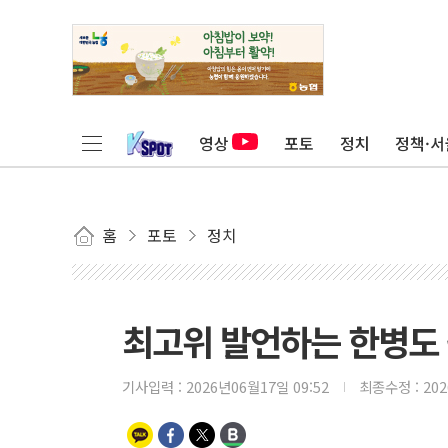
영상
포토
정치
정책·서
홈
포토
정치
최고위 발언하는 한병도
기사입력 :
2026년06월17일 09:52
최종수정 :
20