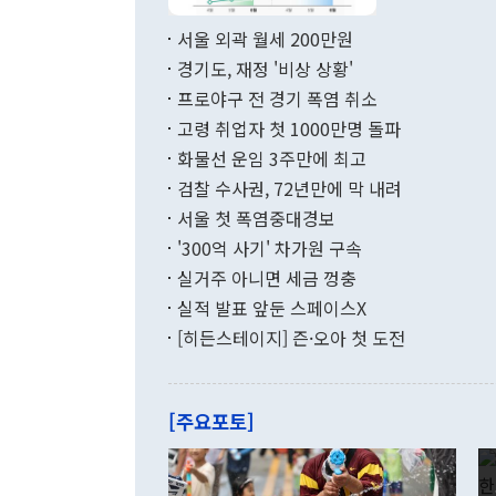
서 취임 1주년 
면 지난 6월
부 장관 권한
1000만달러
서울 외곽 월세 200만원
발전 구상'을
이에 따라 올
적 갈등 해결
경기도, 재정 '비상 상황'
했다. 경상수
결과 혐오의 
9000만달러
프로야구 전 경기 폭염 취소
년간의 CVI
지 기준 상품
고령 취업자 첫 1000만명 돌파
무너졌다고도 
며 월간 기준
현실을 바꾸는
달러로 38.
화물선 운임 3주만에 최고
를 평화 체제
196.9% 급
검찰 수사권, 72년만에 막 내려
함께 4자 대
수출은 160
지만 이 대통
서울 첫 폭염중대경보
(18.6%) 
화공존 정책이
했다. 통관 기
'300억 사기' 차가원 구속
다"고 지적했
(16.4%)
투리가 잡혀 
실거주 아니면 세금 껑충
월(-10억9
쁜 상황이 초
증가와 유류할
실적 발표 앞둔 스페이스X
9·19 군사
기록했지만 
[히든스테이지] 즌·오아 첫 도전
"우리의 선의
로 전환됐다.
으로 약간의 의문
를 기록해 전
관은 업무보고
는 배당수입
주의에 근거한
줄면서 25억
[주요포토]
라며 "여러분
억1000만달
이 9월 러시
였던 올해 3
며 "정부 차
인의 해외투자
은 "그것은 
각각 증가했다