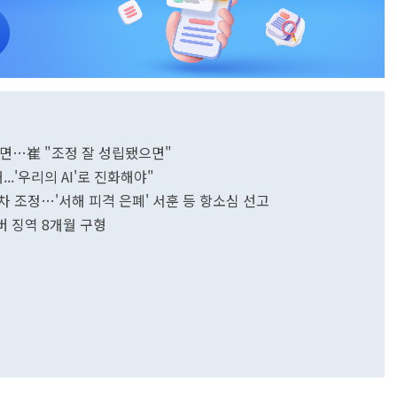
대면…崔 "조정 잘 성립됐으면"
..'우리의 AI'로 진화해야"
차 조정…'서해 피격 은폐' 서훈 등 항소심 선고
버 징역 8개월 구형