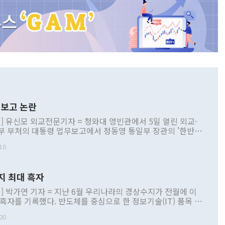
보고 논란
] 유신모 외교전문기자 = 청와대 영빈관에서 5일 열린 외교·
부 부처의 대통령 업무보고에서 정동영 통일부 장관의 '한반도
 구상'과 업무보고 발언이 논란을 빚고 있다. 이날 정 장관의
10
정부 내 조율을 거치지 않은 사안을 정책으로 추진하겠다고 공
는가 하면 사실 관계에 맞지 않은 설명도 있었다. 이재명 대통
로 신중을 기해 달라고 경고했고, 조현 외교부 장관은 '이상
지 최대 흑자
 근거한 비현실적 구상'이라는 비판을 내놨다. 그동안 정 장
책 관련 발언이 물의를 빚은 적은 여러 번 있지만 대통령과 유
] 박가연 기자 = 지난 6월 우리나라의 경상수지가 전월에 이
이 공개적으로 부정적 입장을 표명한 것은 이례적이다. 정 장
 흑자를 기록했다. 반도체를 중심으로 한 정보기술(IT) 품목 수
대북 접근법과 월권을 제어해야 한다는 목소리도 높아지고 있
간 상품수출이 처음으로 1000억달러를 넘어선 영향이다. [자
00
 따르