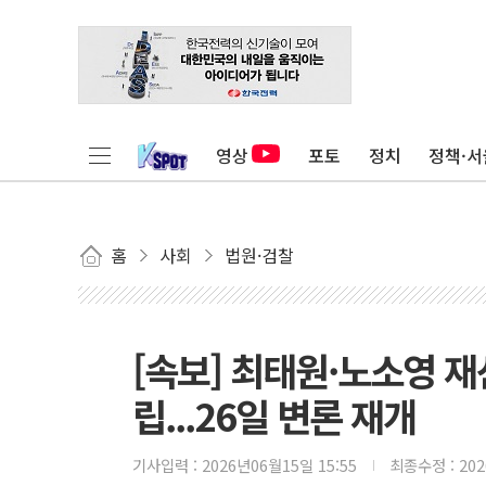
영상
포토
정치
정책·서
홈
사회
법원·검찰
[속보] 최태원·노소영 
립...26일 변론 재개
기사입력 :
2026년06월15일 15:55
최종수정 :
20