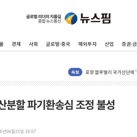
울
경제
사회
글로벌·중국
해외투자
산업
증권·
125mm 폭우 쏟아진 울진..
평택 진위면 공장서 질식사
포항 블루밸리 국가산단에 '
상주 낙동강 선착장 하류서 50
속보
[종합] 김민석, 정청래에 누적 1
민주당 경북도당위원장에 오중
인천서 말다툼 중 어머니 살
재산분할 파기환송심 조정 불성
김민석, 강원·대구·경북 경선서
[속보] 민주, 강원·대구·경북 
[속보] 민주, 경북 경선 결과 
26년06월15일 16:07
[속보] 민주, 대구 경선 결과 