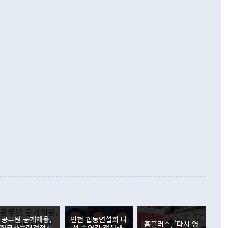
기자간담회를 하고 있다. [사진=통일부] 2026.07.23 ◆통일
 경상수지는 497억3000만달러 흑자로 집계됐다. 전월(386억
 넘어선 주장 정 장관은 이날 업무보고에서 '한반도 평화공존
)에 이어 두 달 연속 월간 기준 역대 최대 기록을 갈아치웠다.
 설명하면서 이재명 정부 2년차 핵심 과제로 상호 존중·평화
해 상반기 누적 경상수지 흑자는 1910억1000만달러를 기록
·핵 없는 한반도 등 3대 기본 방향을 제시했다. 정 장관은 "대
지 흑자를 견인한 것은 상품수지다. 6월 상품수지는 478억
언어는 멈춰야 한다"면서 주적 용어 대체를 주장했다. 지난 25
 흑자를 기록하며 전월에 이어 역대 최대를 다시 썼다. 국제수
D(완전하고 검증가능하며 되돌릴 수 없는 비핵화) 구도는 이미
수출은 1123억7000만달러로 전년 동월 대비 84.5% 증가하
했다. 또 "현 시점에서 흘러간 선(先)비핵화만 되뇌는 것은
 처음으로 1000억달러를 넘어섰다. 상품수입은 644억8000만
 데 힘이 되지 않는다"고 주장했다. 정 장관은 또 "정전 체제
6% 늘었다. 통관 기준으로는 반도체 수출이 전년 동월 대비
로 바꾸는 논의에 착수하겠다"면서 "북·미 정상회담 견인과
증했고 컴퓨터·주변기기(SSD)는 282.7% 증가했다. IT 품목
화의 동력을 확보하기 위해 최선을 다할 것"이라고 말했다. 하
.4% 늘었으며 비IT 품목도 ▲석유제품(47.5%) ▲화공품
령은 정 장관의 구상에 대부분 제동을 걸었다. 이 대통령은 "평
▲철강제품(17.9%) ▲승용차(6.1%) 등을 중심으로 18.6% 증가
 정치적으로 악용되는 측면이 있다"며 "많이 조심하셔야 한
준 수입은 ▲원자재(30.5%) ▲자본재(35.3%) ▲소비재
다. 북한을 다른 이름으로 불러야 한다는 주장에는 "표현에 꼬
가 모두 늘었다. 서비스수지는 12억9000만달러 적자를 기록해 전
정쟁으로 휘몰아 들어가면 원래 하고자 했던 데에서 오히려 나
000만달러)보다 적자 폭이 확대됐다. 여행수지는 외국인 입국자
래될 수 있다"고 경고했다. 이 대통령은 남북 신뢰 구축을 위해
증료 인상 등에 따른 출국자 감소로 4억4000만달러 흑자를
합의를 선제적으로 복원해야 한다는 정 장관의 주장에 대해서도
지식재산권사용료수지는 전월 흑자에서 4억4000만달러 적자
대로 하는 게 과연 한반도의 평화와 안정에 플러스냐, 결론적
 본원소득수지는 배당소득을 중심으로 32억7000만달러 흑자
이 들 때도 있다"며 부정적으로 반응했다. 조현 외교부 장
월(21억7000만달러)보다 흑자 폭이 확대됐다. 배당소득수지
 사후 브리핑에서 정 장관이 언급한 '4자 회담'에 대해 "이상
이 늘어난 데다 전월 분기배당에 따른 기저효과로 배당지급이
 어떤 희망이라 하더라도 그건 아직 조율되지 않은 방법"이
6000만달러 흑자를 나타냈다. 금융계정 순자산은 6월 중 467
들께서 디스카운트해 주시면 좋겠다"고 선을 그었다. 정 장관
러 증가해 월간 기준 역대 최대 증가 폭을 기록했다. 종전 최대
아 블라디보스토크에서 열리는 '동방경제포럼(EEF)'을 언급하
월(369억9000만달러)을 넘어선 것이다. 직접투자에서는 내국
원에서 (참석을) 검토하고 있다"고 발언한 데 대해서도 조 장관
가 80억1000만달러, 외국인의 국내투자가 46억3000만달러
공무원 공개채용,
인천 합동연설회 나
외교부의 몫"이라며 "아직 거기까지 진도가 나가지 않았다"고
홈플러스, '다시 영
. 증권투자에서는 외국인의 국내 주식 매도세가 이어졌다. 외
한국사능력검정시
선 송영길·정청래·