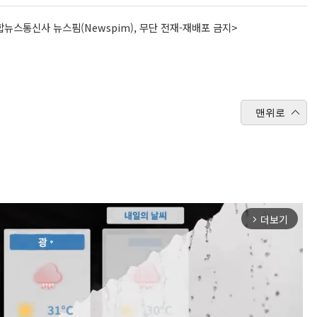
뉴스통신사 뉴스핌(Newspim), 무단 전재-재배포 금지>
맨위로
더보기
arrow_forward_ios