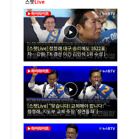
스팟
Live
[스팟Live] 정청래 대구 승리에도 1622표
차…강원·TK 경선 이긴 김민석 1위 수성 |
26.08.09 더불어민주당 당대표·최고위원 후
보 대구·경북 합동연설회
[스팟Live] “맞습니다! 교체해야 합니다!”…
정청래, 지도부 교체 주장 ‘정면돌파’ |
26.08.09 더불어민주당 당대표·최고위원 후
보 대구·경북 합동연설회