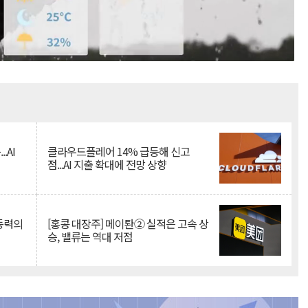
Mute
.AI
클라우드플레어 14% 급등해 신고
점...AI 지출 확대에 전망 상향
 동력의
[홍콩 대장주] 메이퇀② 실적은 고속 상
승, 밸류는 역대 저점