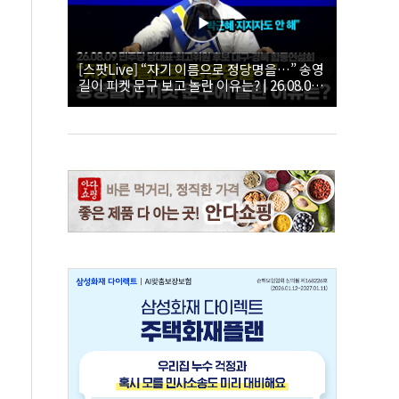
[스팟Live] “자기 이름으로 정당명을…” 송영
길이 피켓 문구 보고 놀란 이유는? | 26.08.09
더불어민주당 당대표·최고위원 후보 대구·경
북 합동연설회