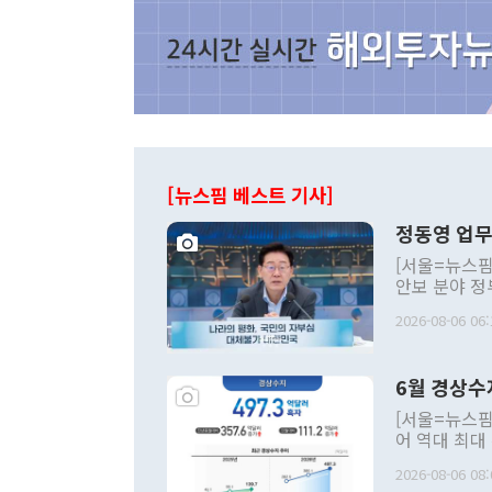
[뉴스핌 베스트 기사]
정동영 업무
[서울=뉴스핌
안보 분야 정
평화공존 발전
2026-08-06 06:
발언 중에는 
언한 것이 있
령은 공개적으
6월 경상수
주의적 희망에
관의 대북 정
[서울=뉴스핌
관 부처 장관
어 역대 최대
관의 무리한 
출 호조로 월
다. [정동영 통일부 장관이 지난달 23일 오후 서울 종로구 정부서울청사에
2026-08-06 08:
료=한국은행] 한국은행이 6일 발표한 '2026년 6월 국제수지(잠정)'에