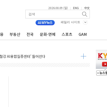
2026.08.09 (일)
ENG
中文
|
|
패밀리 사이트
금융
부동산
전국
문화·연예
스포츠
GAM
.'두천~하당'·'올미골교' 차량 통행 선제 제한
고 발생…작업자 1명 숨져
철강 AI융합실증센터' 들어선다
대 숨진 채 발견...경찰, 조사 중
.48%p 차 선두 유지...金 46.01% vs 鄭 44.53%
기 당선...합산득표율 68.63%
해 10대 구속…범행 후 반려견도 죽여
 정청래에 승리…金 48.54% vs 鄭 44.40%
경선 결과...김민석 48.54% 정청래 44.40%
발표...김민석 47.37% 정청래 45.71% 송영길 6.92%
발표...정청래 47.82% 김민석 46.35% 송영길 5.83%