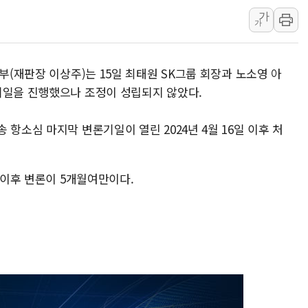
가
[속보] 민주, 강원 경선 결과 
가
정재헌 CEO, SKT 장기고
최태원, 노소영에 9440억
부(재판장 이상주)는 15일 최태원 SK그룹 회장과 노소영 아
하나금융, 명동 소상공인에 
기일을 진행했으나 조정이 성립되지 않았다.
인천시 광복절 현수막 '태
병무청, 보충역 전면 손질…
항소심 마지막 변론기일이 열린 2024년 4월 16일 이후 처
홈플러스發 대형마트 판매,
윤준병·이해민 의원, '정부
월 이후 변론이 5개월여만이다.
'호우·산사태 주의보' 울진 