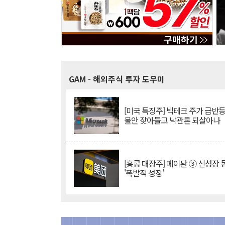
GAM
- 해외주식 투자 도우미
[미국 특징주] 빅테크 주가 급반등..
불안 잦아들고 낙관론 되살아나
[홍콩 대장주] 메이퇀 ③ 신성장
'폭발적 성장'