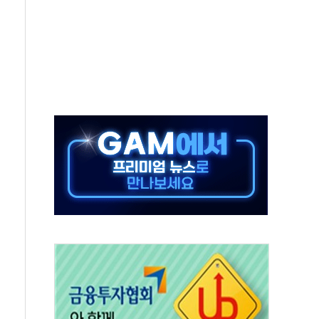
발표...김민석 50.30% 정청래 41.94% 송영길 7.76%
객 400명 맞이…"마음 잇는 시간 되길"
 지급 확정되나…재상고 앞두고 막판 셈법
'행복상자' 전달
극기 거꾸로' 논란…이틀만에 철거
 예술·체육요원 최대 33% 감축
 역대 최대폭 감소한 9.4%↓…유통업계 양극화 심화
 특사'로 콜롬비아 대통령 취임식 참석
시간당 30mm 강한 비...호우 피해 없어