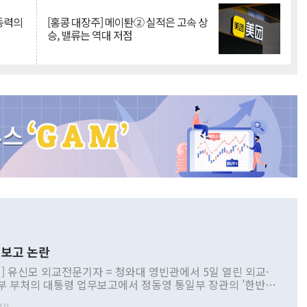
 동력의
[홍콩 대장주] 메이퇀② 실적은 고속 상
승, 밸류는 역대 저점
보고 논란
] 유신모 외교전문기자 = 청와대 영빈관에서 5일 열린 외교·
부 부처의 대통령 업무보고에서 정동영 통일부 장관의 '한반도
 구상'과 업무보고 발언이 논란을 빚고 있다. 이날 정 장관의
10