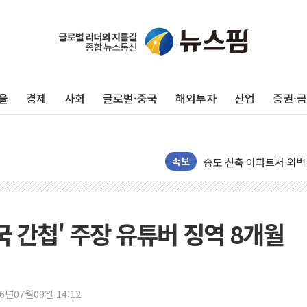
[인사] 공정거래위원회
KDB생명 본입찰 3파전
반도체공학회 "R&D직 
울
경제
사회
글로벌·중국
해외투자
산업
증권·
카카오, 2026년 임금협
현대카드, 박재범·실리카겔
[르포] 육군, 2031년까
송도 신축 아파트서 외벽
속보
깊이가 다른 글로벌 투자 정
"호남 없이 민주 당권 없
SK하이닉스, 주주환원 
국 간첩' 주장 유튜버 징역 8개월
'무순위' 기회 왔다…신
野 의원 42명, '사관학
IPARK현대산업개발, 
26년07월09일 14:12
준공업지역 용적률 40