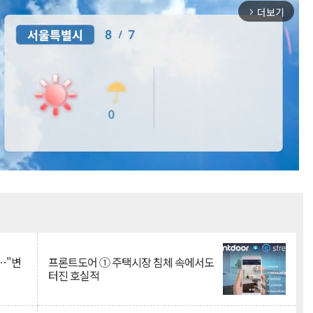
더보기
arrow_forward_ios
Mute
…"변
프론트도어 ① 주택시장 침체 속에서도
터진 호실적