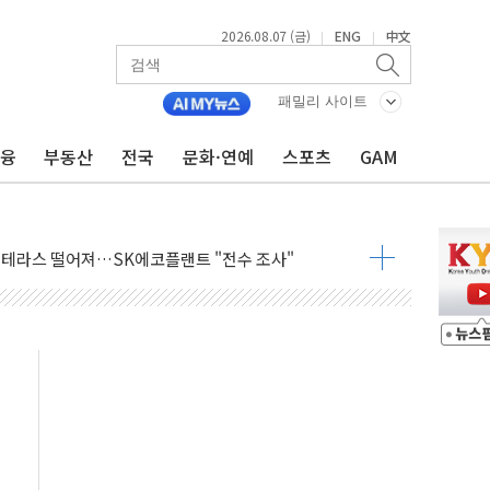
2026.08.07 (금)
ENG
中文
|
|
…한화·흥국·한투 참여
패밀리 사이트
주 52시간제 개선해야…기술격차 확대 막아야"
금융
부동산
전국
문화·연예
스포츠
GAM
약 타결…연봉 6.3% 인상
 등 8~9월 공연 라인업 공개
지 3개 보급단 '1등급 스마트 물류센터' 전환
 테라스 떨어져…SK에코플랜트 "전수 조사"
보 GAM - 맛보기편 (8/7)
다"...송영길·정청래·김민석, 호남 경선 앞두고 총력전
속도…"3분기 추가 방안 발표"
길·노량진·장위 서울 알짜 단지 주목
교 통합' 규탄 결의안 발의…이준석·한동훈 동참
노원구 어르신에 삼계탕 배식 봉사
0% 적용하니…재건축보다 재개발 사업성 개선↑