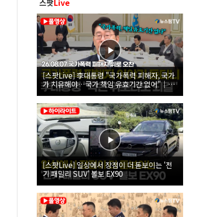
스팟
Live
[스팟Live] 李대통령 "국가폭력 피해자, 국가
가 치유해야…국가 책임 유효기간 없어"｜
26.08.07 국가폭력 피해자 위로 오찬
[스팟Live] 일상에서 장점이 더 돋보이는 '전
기 패밀리 SUV' 볼보 EX90