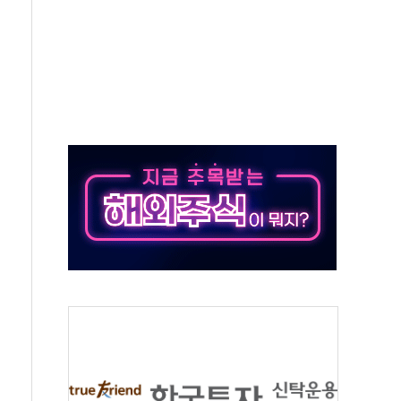
콘텐츠 '소셜아이어워드' 대상 수상
PG 투입 비중 37%…하반기 확대 추진"
금 사라진다, OK·애큐온·페퍼만 남아
만에 서울서 40도 넘어
범…에너지 유니콘기업 본격 육성
에 54조 투자…D램·낸드 동시 증설