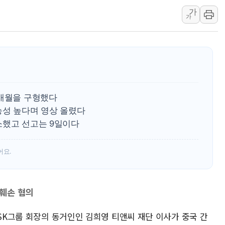
가
현대해상, 유튜브 양육 
가
[컨콜] 롯데케미칼, "L
대형 저축은행 4%대 예
서울 노원 40.2도…8년 
한전, 한전기술지주 출
SK하이닉스, 용인·청주
8개월을 구형했다
능성 높다며 영상 올렸다
소했고 선고는 9일이다
어요.
훼손 혐의
 SK그룹 회장의 동거인인 김희영 티앤씨 재단 이사가 중국 간