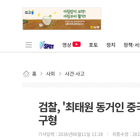
영상
포토
정치
정책·서
홈
사회
사건·사고
검찰, '최태원 동거인 중
구형
기사입력 :
2026년06월11일 11:18
최종수정 :
20