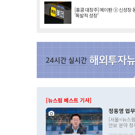
[홍콩 대장주] 메이퇀 ③ 신성장
'폭발적 성장'
[뉴스핌 베스트 기사]
정동영 업무
[서울=뉴스핌
안보 분야 정
평화공존 발전
2026-08-06 06: