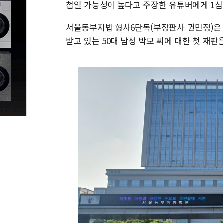
첩일 가능성이 높다고 주장한 유튜버에게 1심
서울동부지법 형사6단독(부장판사 권민정)은
받고 있는 50대 남성 박모 씨에 대한 첫 재판