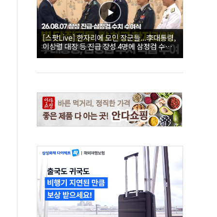
[스팟Live] 한자리에 모인 장군들...李대통령,
이상렬 대장 등 진급 장성 4명에 삼정검 수치
직접 수여｜26.08.07 장성 진급·삼정검 수치
수여식