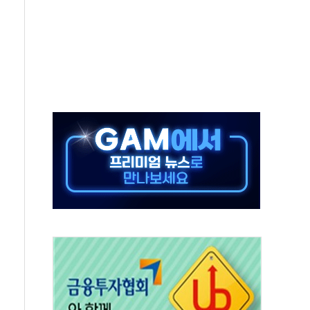
은 영광…지역펀드 9·10호 확정
상 발사체 발사
상반기 영업이익 2조 돌파
AI 자율비행 기술로 글로벌 방산 시장 공략"
파
제한, 형평성·여론 고려해야…충분한 사회적 논의 주문"