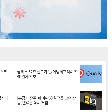
Mute
리스크
퀄리스 52주 신고가 ① 어닝서프라이즈
에 월가 환호
 동력의
[홍콩 대장주] 메이퇀② 실적은 고속 상
승, 밸류는 역대 저점