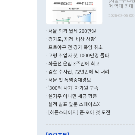
[서울=뉴스핌
관 부처 장관
어 역대 최대
관의 무리한 
출 호조로 월
다. [정동영 통일부 장관이 지난달 23일 오후 서울 종로구 정부서울청사에
2026-08-06 08:
료=한국은행] 한국은행이 6일 발표한 '2026년 6월 국제수지(잠정)'에
서 취임 1주년 
면 지난 6월
부 장관 권한
1000만달러
서울 외곽 월세 200만원
발전 구상'을
이에 따라 올
적 갈등 해결
경기도, 재정 '비상 상황'
했다. 경상수
결과 혐오의 
9000만달러
프로야구 전 경기 폭염 취소
년간의 CVI
지 기준 상품
고령 취업자 첫 1000만명 돌파
무너졌다고도 
며 월간 기준
현실을 바꾸는
달러로 38.
화물선 운임 3주만에 최고
를 평화 체제
196.9% 급
검찰 수사권, 72년만에 막 내려
함께 4자 대
수출은 160
지만 이 대통
서울 첫 폭염중대경보
(18.6%) 
화공존 정책이
했다. 통관 기
'300억 사기' 차가원 구속
다"고 지적했
(16.4%)
투리가 잡혀 
실거주 아니면 세금 껑충
월(-10억9
쁜 상황이 초
증가와 유류할
실적 발표 앞둔 스페이스X
9·19 군사
기록했지만 
[히든스테이지] 즌·오아 첫 도전
"우리의 선의
로 전환됐다.
으로 약간의 의문
를 기록해 전
관은 업무보고
는 배당수입
주의에 근거한
줄면서 25억
[주요포토]