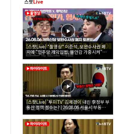
스팟
Live
[스팟Live] *풀영상* 이준석, 보완수사권 폐
지에 "민주당 개악입법, 불안감 가중시켜"｜
26.08.06 개혁신당 보완수사권 폐지 토론회
[스팟Live] '투미TV' 김제경이 내린 李정부 부
동산 정책 점수는? | 26.08.06 서울시 부동산
대토론회