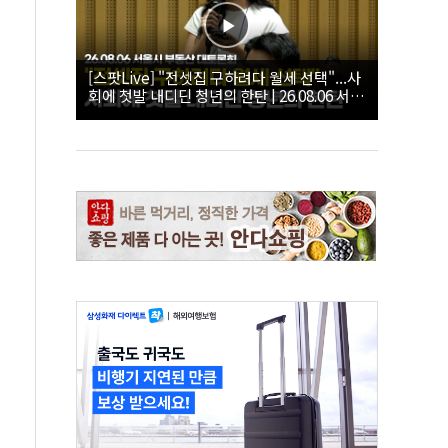
[스팟Live] "전셋집 구하려다 월세 선택"...사
회에 첫발 내디딘 청년의 한탄 | 26.08.06 서울
시 부동산 대토론회