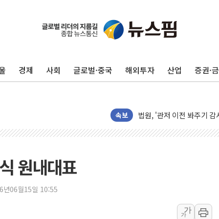
강원·전라권 폭염중대경보 
빚투·레버리지 줄었지만, 반
양주 가전제품 창고서 화재
울
경제
사회
글로벌·중국
해외투자
산업
증권·
[2보] 북한, 원산서 동해
종로·중구 오피스 78%가
법원, '관저 이전 봐주기 
성폭력 피해자 보호단체, 
속보
우크라, 러 탄도미사일 공격
"5.18은 북한 지령" 설교
[종합] 특검, '양평' 원희
점식 원내대표
[내일날씨] 절기상 '입추'
제천 바이오밸리 공장 옥상
26년06월15일 10:55
개혁신당 "민주, '盧 수사
가
가
CJ온스타일, 2분기 영업익 