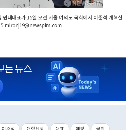
힘 원내대표가 15일 오전 서울 여의도 국회에서 이준석 개혁신
 mironj19@newspim.com
이준석
개혁신당
대표
예방
국회