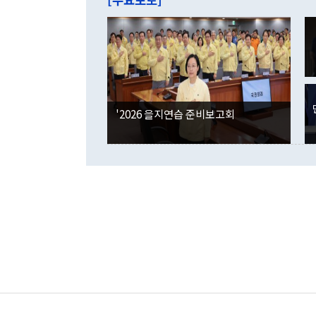
라며 "여러분
억1000만달
이 9월 러시
였던 올해 3
며 "정부 차
인의 해외투자
은 "그것은 
각각 증가했다
잘랐다. 정 
국인의 국내 
않았다는 점에
감소하며 전월
사합의 복원,
경신했다. 외
권이라는 지적
분기 말 만기
뒤 "여기 업
다. 내국인의
'2026 을지연습 준비보고회
부의 한 소식
다. eoyn2@
를 거쳐 결정
련 부처 장관
하고 대통령의
한 문제"라고 지적했다. 이재명 대통령이
외교 국방 등
2026.08.05 ◆시대착오적 접근, 대북 인식 오류 더욱 문제인 것은 정 장관
의 이같은 주
실과 다른 인
격히 변화하고
못하고 있다는
되뇌는 것은 
법을 호도하고
이나 미국은 
금까지의 북핵