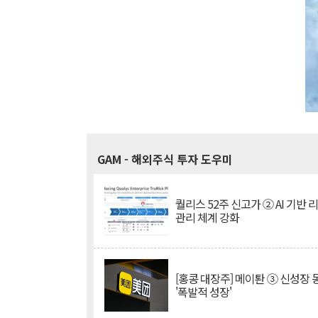
GAM
- 해외주식 투자 도우미
퀄리스 52주 신고가 ② AI 기반 
관리 체계 강화
[홍콩 대장주] 메이퇀 ③ 신성장
'폭발적 성장'