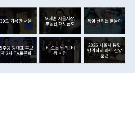
들께서 디스카운트해 주시면 좋겠다"고 선을 그었다. 정 장관
러 증가해 월간 기준 역대 최대 증가 폭을 기록했다. 종전 최대
아 블라디보스토크에서 열리는 '동방경제포럼(EEF)'을 언급하
월(369억9000만달러)을 넘어선 것이다. 직접투자에서는 내국
원에서 (참석을) 검토하고 있다"고 발언한 데 대해서도 조 장관
가 80억1000만달러, 외국인의 국내투자가 46억3000만달러
외교부의 몫"이라며 "아직 거기까지 진도가 나가지 않았다"고
오세훈 서울시장,
. 증권투자에서는 외국인의 국내 주식 매도세가 이어졌다. 외
39도 기록한 서울
폭염 날리는 물놀이
부동산 대토론회
장관이 이날 소개한 대북 구상과 설명은 정부 내 조율을 거치지
주식 투자는 차익실현 매도 등의 영향으로 316억1000만달러
서 문제가 있다. 특히 주적 표현 대체와 국호 사용, 9·19 군
(-310억5000만달러)에 이어 역대 최대 순매도 기록을 다시
 4자회담 추진 등은 통일부 장관이 결정할 사안이 아니어서 월
국인의 국내 채권투자는 세계국채지수(WGBI) 자금 유입에도
이 나오고 있다. 이 대통령은 정 장관의 업무보고를 듣고 난
도래 영향으로 증가 폭이 줄어든 52억9000만달러를 기록했
2026 서울시 통합
무보고에 발표했다고 승인난 건 아니다"라고 재차 확인했다. 정
민주당 당대표 후보
비 오는 날의 '비
 해외 증권투자는 주식을 중심으로 35억6000만달러 증가했
방위회의 화재 진압
자 2차 TV토론회
광'처럼
통은 "정 장관의 발언 내용은 대부분 국가안전보장회의(NSC)
newspim.com
훈련
된 사안이 아닌 정 장관의 개인적 생각에 가깝다"며 "안보 관
이 정부의 공식 정책이 아닌 사안을 추진하겠다고 업무보고를
 면전에서 '국군통수권자가 나서야 한다'고 주장한 것은 심각
 5일 청와대 영빈관에서 열린 통일
 외교 안보 부처 업무보고에서 발언하고 있다. [사진=청와대]
장이 현 시점에서 이미 참고가 될 수 없는 과거의 경험 또는 사
식에 기반하고 있다는 것이다. 정 장관이 주장하는 구상은 급
 있는 북한의 전략과 한반도 및 국제 정세를 전혀 반영하지
 비판이 제기되고 있다. 정 장관이 "흘러간 선(先)비핵화만
현실을 바꾸지 못한다"고 언급한 것은 지금까지의 대북 접근
 있다. 북핵 위기 발발 이후 지금까지 모든 핵 협상에서 한국
북한에 선비핵화를 공식적으로 요구한 적이 없기 때문이다. 지
 협상은 북한의 비핵화 조치에 한·미가 상응하는 대가를 제