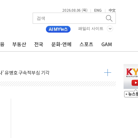
2026.08.06 (목)
ENG
中文
|
|
확대…온열질환자 2665명·사망 23명
도체 두 종목에 코스피 '휘청'
패밀리 사이트
…차량 3대·건물 1동 전소
금융
부동산
전국
문화·연예
스포츠
GAM
상 단거리 탄도미사일 발사
 준공 10년 이상…리뉴얼이 경쟁력 가른다
감사' 유병호 구속적부심 기각
경찰수사개혁위에 보완수사권 폐지 우려 전달
에 속수무책… 패트리엇 미사일 지원, 작년의 3분의 1
한 목사 불구속 송치
룡 2차 조사…'당정대 회의' 한동훈·방기선 수사도 속도
에 폭염 절정…서울 한낮 39도
서 불…30여분 만에 진화
' 악연으로 형사사법 틀 바꿔…국민 불안감 가중"
260억원…전년 比 21.2%↑