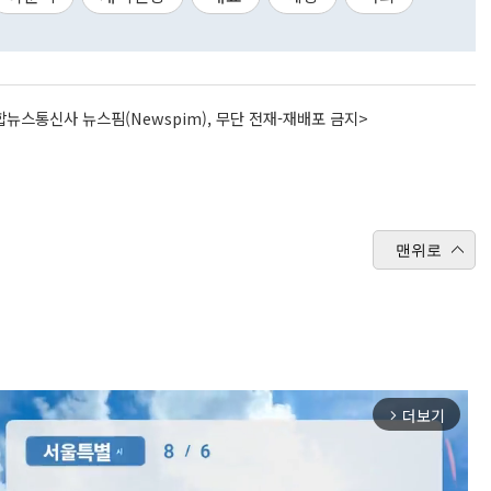
뉴스통신사 뉴스핌(Newspim), 무단 전재-재배포 금지>
맨위로
더보기
arrow_forward_ios