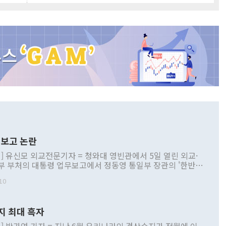
보고 논란
] 유신모 외교전문기자 = 청와대 영빈관에서 5일 열린 외교·
부 부처의 대통령 업무보고에서 정동영 통일부 장관의 '한반도
 구상'과 업무보고 발언이 논란을 빚고 있다. 이날 정 장관의
10
정부 내 조율을 거치지 않은 사안을 정책으로 추진하겠다고 공
는가 하면 사실 관계에 맞지 않은 설명도 있었다. 이재명 대통
로 신중을 기해 달라고 경고했고, 조현 외교부 장관은 '이상
지 최대 흑자
 근거한 비현실적 구상'이라는 비판을 내놨다. 그동안 정 장
책 관련 발언이 물의를 빚은 적은 여러 번 있지만 대통령과 유