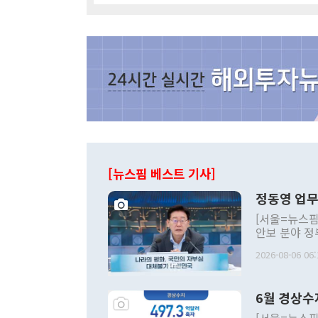
[뉴스핌 베스트 기사]
정동영 업무
[서울=뉴스핌
안보 분야 정
평화공존 발전
2026-08-06 06:
발언 중에는 
언한 것이 있
령은 공개적으
6월 경상수
주의적 희망에
관의 대북 정