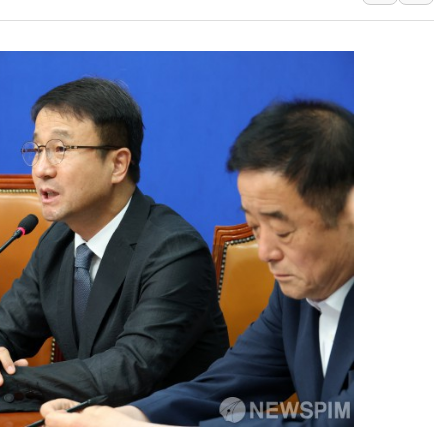
폭염 누그러지고 가뭄 숙지나...경북동해안권 8
사우디·튀르키예·파키스탄, '공동방위협정' 체
신길동 신축도 3.3㎡당 7250만원…써밋 클라
용산공원·그린벨트로 또 충돌…반복되는 국토부
[AI 부동산 투데이] 특공 전략도 '극과 극'…
[코인시황] 비트코인 6만4000달러대 횡보…고
[베트남 증시] 유동성 부진 지속, 강보합 마감
'찜통더위'에 전력수요 역대 최고치 경신…한낮 
후티 반군, 예멘 정부군과 사우디 동시 공격…
42.5도 역대급 폭염…동물들도 특별식으로 여