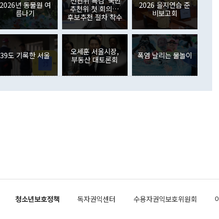
'선관위 특검' 국민
외교부의 몫"이라며 "아직 거기까지 진도가 나가지 않았다"고
2026년 동물원 여
2026 을지연습 준
. 증권투자에서는 외국인의 국내 주식 매도세가 이어졌다. 외
추천위 첫 회의…
름나기
비보고회
장관이 이날 소개한 대북 구상과 설명은 정부 내 조율을 거치지
주식 투자는 차익실현 매도 등의 영향으로 316억1000만달러
후보추천 절차 착수
서 문제가 있다. 특히 주적 표현 대체와 국호 사용, 9·19 군
(-310억5000만달러)에 이어 역대 최대 순매도 기록을 다시
 4자회담 추진 등은 통일부 장관이 결정할 사안이 아니어서 월
국인의 국내 채권투자는 세계국채지수(WGBI) 자금 유입에도
이 나오고 있다. 이 대통령은 정 장관의 업무보고를 듣고 난
도래 영향으로 증가 폭이 줄어든 52억9000만달러를 기록했
무보고에 발표했다고 승인난 건 아니다"라고 재차 확인했다. 정
오세훈 서울시장,
 해외 증권투자는 주식을 중심으로 35억6000만달러 증가했
39도 기록한 서울
폭염 날리는 물놀이
부동산 대토론회
통은 "정 장관의 발언 내용은 대부분 국가안전보장회의(NSC)
newspim.com
된 사안이 아닌 정 장관의 개인적 생각에 가깝다"며 "안보 관
이 정부의 공식 정책이 아닌 사안을 추진하겠다고 업무보고를
 면전에서 '국군통수권자가 나서야 한다'고 주장한 것은 심각
 5일 청와대 영빈관에서 열린 통일
 외교 안보 부처 업무보고에서 발언하고 있다. [사진=청와대]
장이 현 시점에서 이미 참고가 될 수 없는 과거의 경험 또는 사
식에 기반하고 있다는 것이다. 정 장관이 주장하는 구상은 급
 있는 북한의 전략과 한반도 및 국제 정세를 전혀 반영하지
 비판이 제기되고 있다. 정 장관이 "흘러간 선(先)비핵화만
현실을 바꾸지 못한다"고 언급한 것은 지금까지의 대북 접근
 있다. 북핵 위기 발발 이후 지금까지 모든 핵 협상에서 한국
북한에 선비핵화를 공식적으로 요구한 적이 없기 때문이다. 지
 협상은 북한의 비핵화 조치에 한·미가 상응하는 대가를 제
로 이뤄졌다. 1994년 북·미 제네바 기본합의는 핵시설 동결
청소년보호정책
독자권익센터
수용자권익보호위원회
의 교환이었다. 2005년 9.19 공동성명도 북한의 비핵화 조치
에 상응조치를 제공하는 '행동 대 행동' 원칙이 적용됐다. 대북