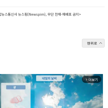
뉴스통신사 뉴스핌(Newspim), 무단 전재-재배포 금지>
맨위로
더보기
arrow_forward_ios