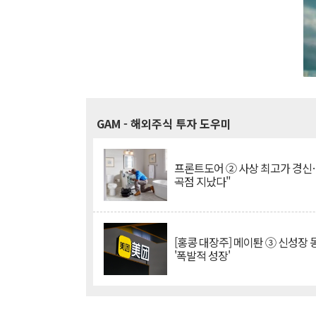
GAM
- 해외주식 투자 도우미
프론트도어 ② 사상 최고가 경신
곡점 지났다"
[홍콩 대장주] 메이퇀 ③ 신성장
'폭발적 성장'