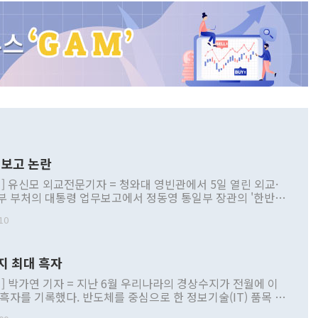
보고 논란
] 유신모 외교전문기자 = 청와대 영빈관에서 5일 열린 외교·
부 부처의 대통령 업무보고에서 정동영 통일부 장관의 '한반도
 구상'과 업무보고 발언이 논란을 빚고 있다. 이날 정 장관의
10
정부 내 조율을 거치지 않은 사안을 정책으로 추진하겠다고 공
는가 하면 사실 관계에 맞지 않은 설명도 있었다. 이재명 대통
로 신중을 기해 달라고 경고했고, 조현 외교부 장관은 '이상
지 최대 흑자
 근거한 비현실적 구상'이라는 비판을 내놨다. 그동안 정 장
책 관련 발언이 물의를 빚은 적은 여러 번 있지만 대통령과 유
] 박가연 기자 = 지난 6월 우리나라의 경상수지가 전월에 이
이 공개적으로 부정적 입장을 표명한 것은 이례적이다. 정 장
 흑자를 기록했다. 반도체를 중심으로 한 정보기술(IT) 품목 수
대북 접근법과 월권을 제어해야 한다는 목소리도 높아지고 있
간 상품수출이 처음으로 1000억달러를 넘어선 영향이다. [자