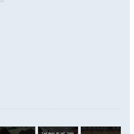
00
 따르
기자간담회를 하고 있다. [사진=통일부] 2026.07.23 ◆통일
 경상수지는 497억3000만달러 흑자로 집계됐다. 전월(386억
 넘어선 주장 정 장관은 이날 업무보고에서 '한반도 평화공존
)에 이어 두 달 연속 월간 기준 역대 최대 기록을 갈아치웠다.
 설명하면서 이재명 정부 2년차 핵심 과제로 상호 존중·평화
해 상반기 누적 경상수지 흑자는 1910억1000만달러를 기록
·핵 없는 한반도 등 3대 기본 방향을 제시했다. 정 장관은 "대
지 흑자를 견인한 것은 상품수지다. 6월 상품수지는 478억
언어는 멈춰야 한다"면서 주적 용어 대체를 주장했다. 지난 25
 흑자를 기록하며 전월에 이어 역대 최대를 다시 썼다. 국제수
D(완전하고 검증가능하며 되돌릴 수 없는 비핵화) 구도는 이미
수출은 1123억7000만달러로 전년 동월 대비 84.5% 증가하
했다. 또 "현 시점에서 흘러간 선(先)비핵화만 되뇌는 것은
 처음으로 1000억달러를 넘어섰다. 상품수입은 644억8000만
 데 힘이 되지 않는다"고 주장했다. 정 장관은 또 "정전 체제
6% 늘었다. 통관 기준으로는 반도체 수출이 전년 동월 대비
로 바꾸는 논의에 착수하겠다"면서 "북·미 정상회담 견인과
증했고 컴퓨터·주변기기(SSD)는 282.7% 증가했다. IT 품목
화의 동력을 확보하기 위해 최선을 다할 것"이라고 말했다. 하
.4% 늘었으며 비IT 품목도 ▲석유제품(47.5%) ▲화공품
령은 정 장관의 구상에 대부분 제동을 걸었다. 이 대통령은 "평
▲철강제품(17.9%) ▲승용차(6.1%) 등을 중심으로 18.6% 증가
 정치적으로 악용되는 측면이 있다"며 "많이 조심하셔야 한
준 수입은 ▲원자재(30.5%) ▲자본재(35.3%) ▲소비재
다. 북한을 다른 이름으로 불러야 한다는 주장에는 "표현에 꼬
가 모두 늘었다. 서비스수지는 12억9000만달러 적자를 기록해 전
정쟁으로 휘몰아 들어가면 원래 하고자 했던 데에서 오히려 나
000만달러)보다 적자 폭이 확대됐다. 여행수지는 외국인 입국자
래될 수 있다"고 경고했다. 이 대통령은 남북 신뢰 구축을 위해
증료 인상 등에 따른 출국자 감소로 4억4000만달러 흑자를
합의를 선제적으로 복원해야 한다는 정 장관의 주장에 대해서도
지식재산권사용료수지는 전월 흑자에서 4억4000만달러 적자
대로 하는 게 과연 한반도의 평화와 안정에 플러스냐, 결론적
 본원소득수지는 배당소득을 중심으로 32억7000만달러 흑자
이 들 때도 있다"며 부정적으로 반응했다. 조현 외교부 장
월(21억7000만달러)보다 흑자 폭이 확대됐다. 배당소득수지
 사후 브리핑에서 정 장관이 언급한 '4자 회담'에 대해 "이상
이 늘어난 데다 전월 분기배당에 따른 기저효과로 배당지급이
 어떤 희망이라 하더라도 그건 아직 조율되지 않은 방법"이
6000만달러 흑자를 나타냈다. 금융계정 순자산은 6월 중 467
들께서 디스카운트해 주시면 좋겠다"고 선을 그었다. 정 장관
러 증가해 월간 기준 역대 최대 증가 폭을 기록했다. 종전 최대
아 블라디보스토크에서 열리는 '동방경제포럼(EEF)'을 언급하
월(369억9000만달러)을 넘어선 것이다. 직접투자에서는 내국
원에서 (참석을) 검토하고 있다"고 발언한 데 대해서도 조 장관
가 80억1000만달러, 외국인의 국내투자가 46억3000만달러