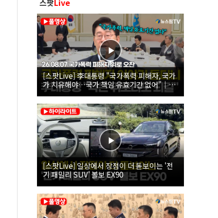
스팟
Live
[스팟Live] 李대통령 "국가폭력 피해자, 국가
가 치유해야…국가 책임 유효기간 없어"｜
26.08.07 국가폭력 피해자 위로 오찬
[스팟Live] 일상에서 장점이 더 돋보이는 '전
기 패밀리 SUV' 볼보 EX90