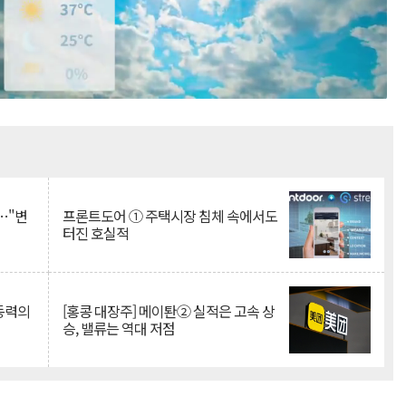
Mute
…"변
프론트도어 ① 주택시장 침체 속에서도
터진 호실적
 동력의
[홍콩 대장주] 메이퇀② 실적은 고속 상
승, 밸류는 역대 저점