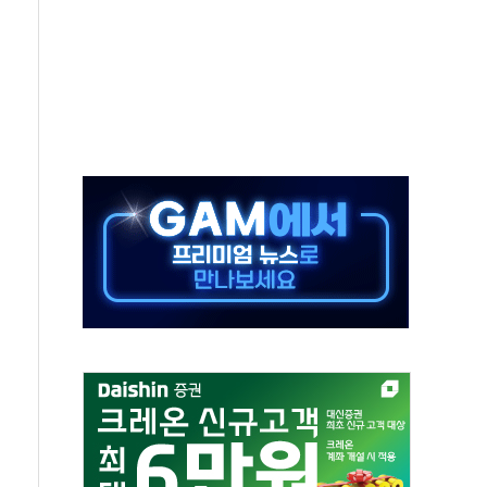
~9일 최대 100mm 호우
결… 수니파 국가들의 새 안보 협력 구도
비온 59㎡ 18억원대
-서울시 '정책 엇박자'
생애최초만 경쟁 치열
래·ETF 매수에도 고유가·금리·입법 지연 '삼중 부담'
...석유·가스주 올랐지만 빈그룹이 상쇄
총수요 104.3GW 기록
 위기 고조되는 또 다른 중동 화약고
름나기 [뉴스핌 줌인]