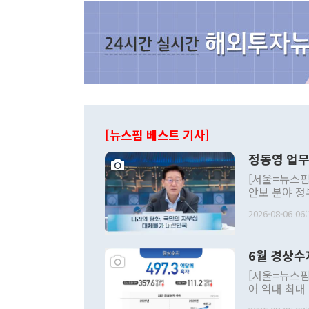
[뉴스핌 베스트 기사]
정동영 업무
[서울=뉴스핌
안보 분야 정
평화공존 발전
2026-08-06 06:
발언 중에는 
언한 것이 있
령은 공개적으
6월 경상수
주의적 희망에
관의 대북 정
[서울=뉴스핌
관 부처 장관
어 역대 최대
관의 무리한 
출 호조로 월