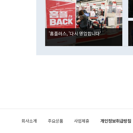
은 "그것은 
각각 증가했다
잘랐다. 정 
국인의 국내 
않았다는 점에
감소하며 전월
사합의 복원,
경신했다. 외
권이라는 지적
분기 말 만기
뒤 "여기 업
다. 내국인의
'홈플러스, '다시 영업합니다'
부의 한 소식
다. eoyn2@
를 거쳐 결정
련 부처 장관
하고 대통령의
한 문제"라고 지적했다. 이재명 대통령이
외교 국방 등
2026.08.05 ◆시대착오적 접근, 대북 인식 오류 더욱 문제인 것은 정 장관
의 이같은 주
실과 다른 인
격히 변화하고
못하고 있다는
되뇌는 것은 
법을 호도하고
이나 미국은 
금까지의 북핵
회사소개
주요상품
사업제휴
개인정보취급방침
공하는 방식으
과 중유 제공
의 모든 단계