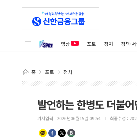
영상
포토
정치
정책·서
홈
포토
정치
발언하는 한병도 더불어
기사입력 :
2026년06월15일 09:54
최종수정 :
20