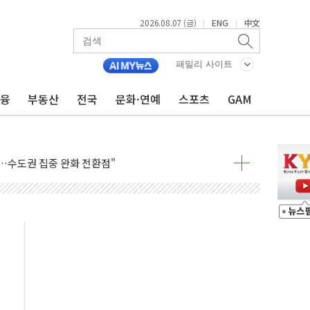
2026.08.07 (금)
ENG
中文
|
|
패밀리 사이트
금융
부동산
전국
문화·연예
스포츠
GAM
 톤 낮춰
항시 '시끌'
름…수도권 집중 완화 전환점"
주재… "전폭적 공급 확대·속도전 총력"
…美 태양광주 급등
도 놀랍지 않아"
태양광 착공…여의도 1.6배 규모
...금융주 낙폭 커
정책 아냐" 해명