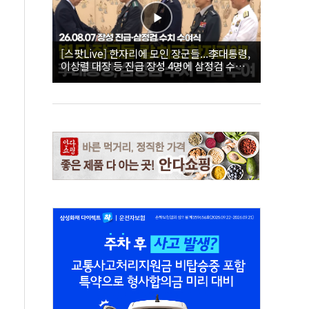
[스팟Live] 한자리에 모인 장군들...李대통령,
이상렬 대장 등 진급 장성 4명에 삼정검 수치
직접 수여｜26.08.07 장성 진급·삼정검 수치
수여식