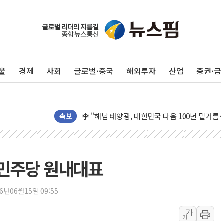
울
경제
사회
글로벌·중국
해외투자
산업
증권·
트럼프 "금리 내려야"…파월 때와 달리 워시엔
특정 정치인 측근 포항시 정책특보 내정설...포
李 "해남 태양광, 대한민국 다음 100년 밑거
속보
李 대통령, '6시간 마라톤 부동산 2차 회의' 
트럼프, 中 겨냥 폴리실리콘 관세 15% 부과
[사진] 빈살만과 에르도안의 만남
민주당 원내대표
이란와이어 "이란 최고지도자 위독…곧 사망해
남동발전, 해남군에 국내 최대 규모 400MW 
26년06월15일 09:55
[인도증시] 중동 불안 속 유가 상승에 소폭 하락
가
가
황희 '폐버스 청년주택' SNS 글 역풍에 "정부