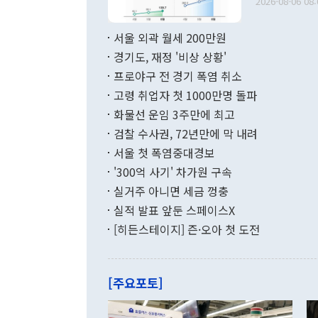
다. [정동영 통일부 장관이 지난달 23일 오후 서울 종로구 정부서울청사에
2026-08-06 08:
료=한국은행] 한국은행이 6일 발표한 '2026년 6월 국제수지(잠정)'에
서 취임 1주년 
면 지난 6월
부 장관 권한
1000만달러
서울 외곽 월세 200만원
발전 구상'을
이에 따라 올
적 갈등 해결
경기도, 재정 '비상 상황'
했다. 경상수
결과 혐오의 
9000만달러
프로야구 전 경기 폭염 취소
년간의 CVI
지 기준 상품
고령 취업자 첫 1000만명 돌파
무너졌다고도 
며 월간 기준
현실을 바꾸는
달러로 38.
화물선 운임 3주만에 최고
를 평화 체제
196.9% 급
검찰 수사권, 72년만에 막 내려
함께 4자 대
수출은 160
지만 이 대통
서울 첫 폭염중대경보
(18.6%) 
화공존 정책이
했다. 통관 기
'300억 사기' 차가원 구속
다"고 지적했
(16.4%)
투리가 잡혀 
실거주 아니면 세금 껑충
월(-10억9
쁜 상황이 초
증가와 유류할
실적 발표 앞둔 스페이스X
9·19 군사
기록했지만 
[히든스테이지] 즌·오아 첫 도전
"우리의 선의
로 전환됐다.
으로 약간의 의문
를 기록해 전
관은 업무보고
는 배당수입
주의에 근거한
줄면서 25억
[주요포토]
라며 "여러분
억1000만달
이 9월 러시
였던 올해 3
며 "정부 차
인의 해외투자