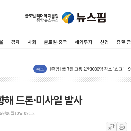
트럼프, 백신·자폐증 행정명령 검토…"이르면
美 항소법원, 백악관 무도회장 공사 중단 명
이란의 핵심 원유 수출항 '하르그섬', 최근 1
울
경제
사회
글로벌·중국
해외투자
산업
증권·
美 고용 쇼크에 엔화 장중 급등…시장은 "또 
[AI MY 뉴스] 뉴욕 반도체주 프리뷰...美 고
뉴욕증시 프리뷰, 美 고용 쇼크에 금리 인상 
[종합] 美 7월 고용 2만3000명 감소 '쇼크'
속보
[사진] 이슬람 수니파 3개국, 공동방위협정 
뉴욕증시 개장 전 특징주...아틀라시안·클
보훈부, 미 DPAA와 MOU… "6·25 미군 실
 향해 드론·미사일 발사
트럼프 "금리 내려야"…파월 때와 달리 워시엔
특정 정치인 측근 포항시 정책특보 내정설...포
26년06월10일 09:12
李 "해남 태양광, 대한민국 다음 100년 밑거
가
가
李 대통령, '6시간 마라톤 부동산 2차 회의'