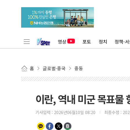
영상
포토
정치
정책·서
홈
글로벌·중국
중동
이란, 역내 미군 목표물
기사입력 :
2026년06월10일 08:20
최종수정 :
20