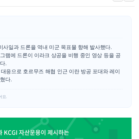
트럼프, 中 겨냥 폴리실리콘 관세 15% 부과
[사진] 빈살만과 에르도안의 만남
이란와이어 "이란 최고지도자 위독…곧 사망
남동발전, 해남군에 국내 최대 규모 400MW 
[인도증시] 중동 불안 속 유가 상승에 소폭 하락
 미사일과 드론을 역내 미군 목표물 향해 발사했다.
황희 '폐버스 청년주택' SNS 글 역풍에 "정
그램에 드론이 이라크 상공을 비행 중인 영상 등을 공
다.
 대응으로 호르무즈 해협 인근 이란 방공 포대와 레이
혔다.
어요.