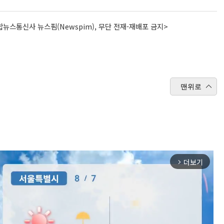
뉴스통신사 뉴스핌(Newspim), 무단 전재-재배포 금지>
맨위로
더보기
arrow_forward_ios