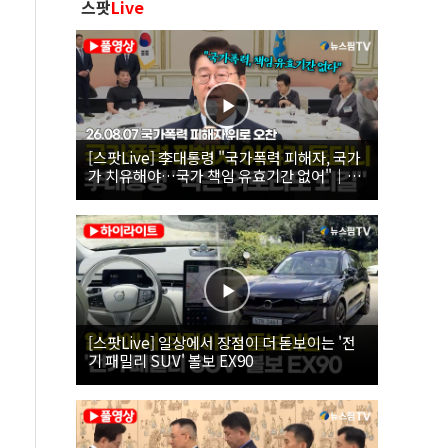
스팟
Live
[스팟Live] 李대통령 "국가폭력 피해자, 국가
가 치유해야…국가 책임 유효기간 없어"｜
26.08.07 국가폭력 피해자 위로 오찬
[스팟Live] 일상에서 장점이 더 돋보이는 '전
기 패밀리 SUV' 볼보 EX90