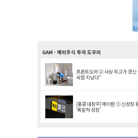
GAM
- 해외주식 투자 도우미
프론트도어 ② 사상 최고가 경신
곡점 지났다"
[홍콩 대장주] 메이퇀 ③ 신성장
'폭발적 성장'