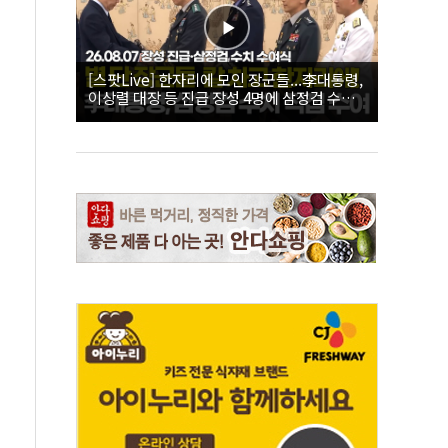
[스팟Live] 한자리에 모인 장군들...李대통령,
이상렬 대장 등 진급 장성 4명에 삼정검 수치
직접 수여｜26.08.07 장성 진급·삼정검 수치
수여식