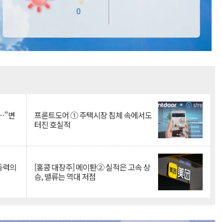
Mute
…"변
프론트도어 ① 주택시장 침체 속에서도
터진 호실적
 동력의
[홍콩 대장주] 메이퇀② 실적은 고속 상
승, 밸류는 역대 저점