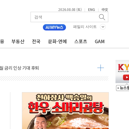
2026.08.08 (토)
ENG
中文
|
|
 다음 주"
령…트럼프 제동
패밀리 사이트
주일 이상 '올스톱'… 美 해상봉쇄 영향
금융
부동산
전국
문화·연예
스포츠
GAM
개입했나" 촉각
용 쇼크에 반도체주 '활짝'
우려 후퇴…나스닥 선물 1%대 상승
…9월 금리 인상 기대 후퇴
체결
라우드플레어·태양광주↑ VS 트레이드데스크·웬디스↓
종자 7359명 끝까지 찾겠다"
 톤 낮춰
항시 '시끌'
름…수도권 집중 완화 전환점"
 주재… "전폭적 공급 확대·속도전 총력"