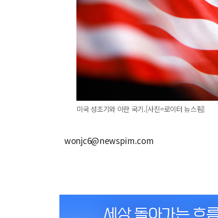
미국 성조기와 이란 국기.[사진=로이터 뉴스핌]
wonjc6@newspim.com