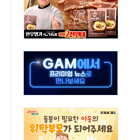
…美 태양광주 급등
해도 놀랍지 않아"
태양광 착공…여의도 1.6배 규모
...금융주 낙폭 커
부정책 아냐" 해명