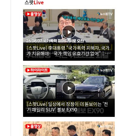
스팟
Live
[스팟Live] 李대통령 "국가폭력 피해자, 국가
가 치유해야…국가 책임 유효기간 없어"｜
26.08.07 국가폭력 피해자 위로 오찬
[스팟Live] 일상에서 장점이 더 돋보이는 '전
기 패밀리 SUV' 볼보 EX90