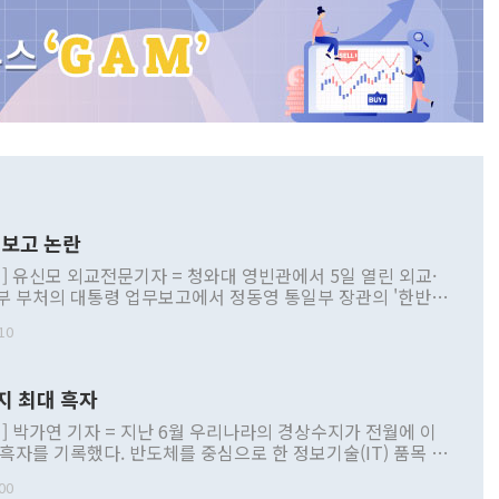
보고 논란
] 유신모 외교전문기자 = 청와대 영빈관에서 5일 열린 외교·
부 부처의 대통령 업무보고에서 정동영 통일부 장관의 '한반도
 구상'과 업무보고 발언이 논란을 빚고 있다. 이날 정 장관의
10
정부 내 조율을 거치지 않은 사안을 정책으로 추진하겠다고 공
는가 하면 사실 관계에 맞지 않은 설명도 있었다. 이재명 대통
로 신중을 기해 달라고 경고했고, 조현 외교부 장관은 '이상
지 최대 흑자
 근거한 비현실적 구상'이라는 비판을 내놨다. 그동안 정 장
책 관련 발언이 물의를 빚은 적은 여러 번 있지만 대통령과 유
] 박가연 기자 = 지난 6월 우리나라의 경상수지가 전월에 이
이 공개적으로 부정적 입장을 표명한 것은 이례적이다. 정 장
 흑자를 기록했다. 반도체를 중심으로 한 정보기술(IT) 품목 수
대북 접근법과 월권을 제어해야 한다는 목소리도 높아지고 있
간 상품수출이 처음으로 1000억달러를 넘어선 영향이다. [자
00
 따르