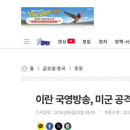
영상
포토
정치
정책·서
홈
글로벌·중국
중동
이란 국영방송, 미군 공격
기사입력 :
2026년06월10일 08:05
최종수정 :
20