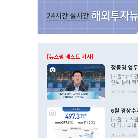
[뉴스핌 베스트 기사]
정동영 업무
[서울=뉴스핌
안보 분야 정
평화공존 발전
2026-08-06 06:
발언 중에는 
언한 것이 있
령은 공개적으
6월 경상수
주의적 희망에
관의 대북 정
[서울=뉴스핌
관 부처 장관
어 역대 최대
관의 무리한 
출 호조로 월
다. [정동영 통일부 장관이 지난달 23일 오후 서울 종로구 정부서울청사에
2026-08-06 08:
료=한국은행] 한국은행이 6일 발표한 '2026년 6월 국제수지(잠정)'에