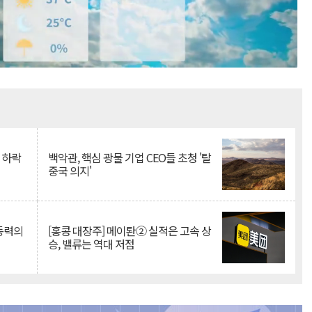
Mute
 하락
백악관, 핵심 광물 기업 CEO들 초청 '탈
중국 의지'
 동력의
[홍콩 대장주] 메이퇀② 실적은 고속 상
승, 밸류는 역대 저점