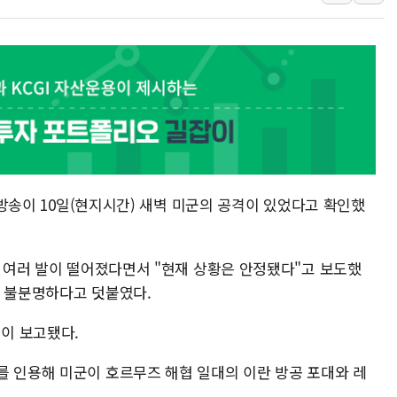
[컨콜] 롯데케미칼, "하반
안동 송천동 양봉장 화재 야
컴투스, 제우스: 오만의 
취재진 질의에 답하는 김태
목동8단지 현설에 대우·DL
호남반도체 산단 하루 6
[일본 증시] 닛케이, 레이
B 방송이 10일(현지시간) 새벽 미군의 공격이 있었다고 확인했
[인사] 외교부
롯데케미칼, 2분기 영업익 
도 여러 발이 떨어졌다면서 "현재 상황은 안정됐다"고 보도했
직 불분명하다고 덧붙였다.
이 보고됐다.
를 인용해 미군이 호르무즈 해협 일대의 이란 방공 포대와 레