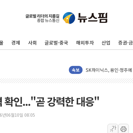
울
경제
사회
글로벌·중국
해외투자
산업
증권·
서울 노원 40.2도…8년 만
한전, 한전기술지주 출범
SK하이닉스, 용인·청주에
[중국증시 마감] CPO∙PC
속보
[ETF 시황] 2차전지 E
[컨콜] 롯데케미칼 "대산
SK증권, 비대면 고객 대상
 확인..."곧 강력한 대응"
통합위, 'AI 포용사회'·
코웨이, 2분기 영업익 2
26년06월10일 08:05
[마감시황] 코스피, 7주 연
가
가
중수청 임용설명회에 검사 1