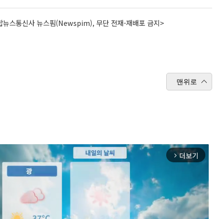
뉴스통신사 뉴스핌(Newspim), 무단 전재-재배포 금지>
맨위로
더보기
arrow_forward_ios