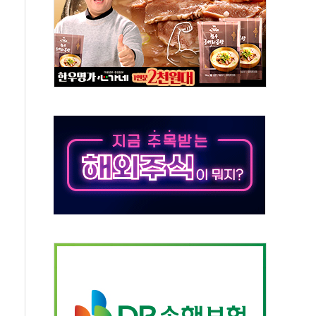
기 기초화학 가격 강세 완화"
산으로 확산...헬기 3대 투입 진화 중
신 쇼케이스
우 에이버튼 CD
·GS·현산 참여…'공사비 인상 차단' 조건
5만톤 용수 필요…절반은 하수처리수로 공급한다
저텍·SBG 실적 우려에 이틀째 하락...토픽스는 상승
1101억 '흑자전환'