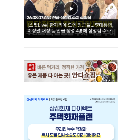
[스팟Live] 한자리에 모인 장군들...李대통령,
이상렬 대장 등 진급 장성 4명에 삼정검 수치
직접 수여｜26.08.07 장성 진급·삼정검 수치
수여식