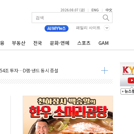
2026.08.07 (금)
ENG
中文
|
|
패밀리 사이트
금융
부동산
전국
문화·연예
스포츠
GAM
에 서울서 40도 넘어
…에너지 유니콘기업 본격 육성
 54조 투자…D램·낸드 동시 증설
B∙CRO가 이끈 '기술주 상승장'
TF 급등, SK하이닉스 레버리지는 급락
·여수 사업재편 완료시 재무구조 개선 기대"
 '수수료 평생 우대' 이벤트 진행
'청년 자산격차 해소' 특위 출범…"소외되는 계층 없도록"
532억…신제품 효과에 실적 호조
속 하락…외국인 매도에 6258.77
10명 등 1100명 참석...인사·처우 관심