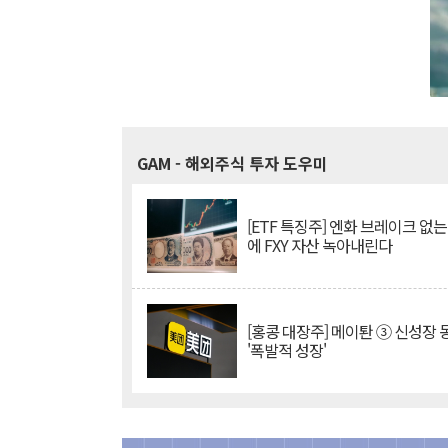
GAM
- 해외주식 투자 도우미
[ETF 특징주] 엔화 브레이크 없는
에 FXY 자산 녹아내린다
[홍콩 대장주] 메이퇀 ③ 신성장
'폭발적 성장'