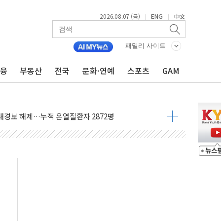
2026.08.07 (금)
ENG
中文
|
|
사우디 동시 공격… 위기 고조되는 또 다른 중동 화약고
들도 특별식으로 여름나기 [뉴스핌 줌인]
패밀리 사이트
 못 맡는다…상피제 실시
금융
부동산
전국
문화·연예
스포츠
GAM
X 지분 일부 매각
...최소 7명 사망
중대경보 해제…누적 온열질환자 2872명
.李 부동산 세제안에 與 내부서 '총선·대선 직격탄' 우려
아울렛' 건립 '본궤도'
안동·의성 특별재난지역 선포
 휘두른 30대 세입자…경찰, 현행범 체포
억원
개…"재무구조 개편"
열질환 보장…폭염기 신속 보상 강화