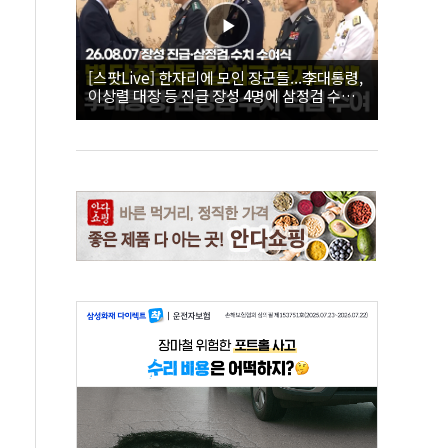
[스팟Live] 한자리에 모인 장군들...李대통령,
이상렬 대장 등 진급 장성 4명에 삼정검 수치
직접 수여｜26.08.07 장성 진급·삼정검 수치
수여식