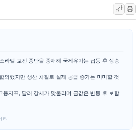
가
랩지노믹스 "디엑솜과 美 암
가
보로노이, 폐암 치료제 'VRN
푸본현대생명, 육군 3군단과
교보생명, '교보K-맞춤건강
벼랑 끝 선 '동전주' 무더기
1순위보다 낮은 특별공급 
이스라엘 교전 중단을 중재해 국제유가는 급등 후 상승
에 합의했지만 생산 차질로 실제 공급 증가는 미미할 것
고용지표, 달러 강세가 맞물리며 금값은 반등 후 보합
어요.