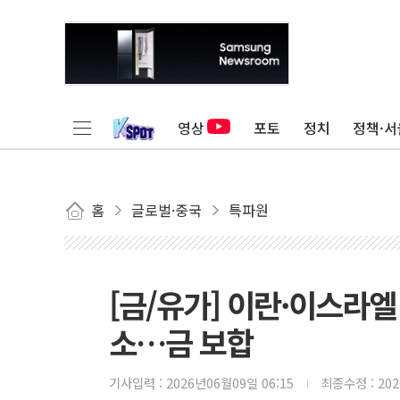
영상
포토
정치
정책·서
홈
글로벌·중국
특파원
[금/유가] 이란·이스라엘
소…금 보합
기사입력 :
2026년06월09일 06:15
최종수정 :
20