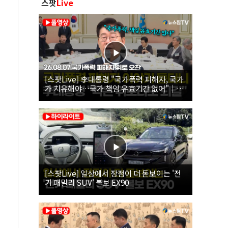
스팟
Live
[스팟Live] 李대통령 "국가폭력 피해자, 국가
가 치유해야…국가 책임 유효기간 없어"｜
26.08.07 국가폭력 피해자 위로 오찬
[스팟Live] 일상에서 장점이 더 돋보이는 '전
기 패밀리 SUV' 볼보 EX90