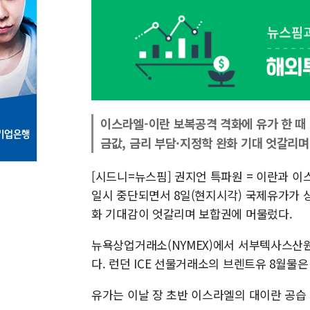
이스라엘-이란 보복공격 격화에 유가 한 때 
금값, 금리 부담·지정학 완화 기대 엇갈리며
[시드니=뉴스핌] 권지언 특파원 = 이란과 
일시 중단되면서 8일(현지시각) 국제유가가 
화 기대감이 엇갈리며 보합권에 머물렀다.
뉴욕상업거래소(NYMEX)에서 서부텍사스산원유(W
다. 런던 ICE 선물거래소의 브렌트유 8월물은 배
유가는 이날 장 초반 이스라엘의 대이란 공습 