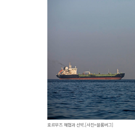
호르무즈 해협과 선박.[사진=블룸버그]