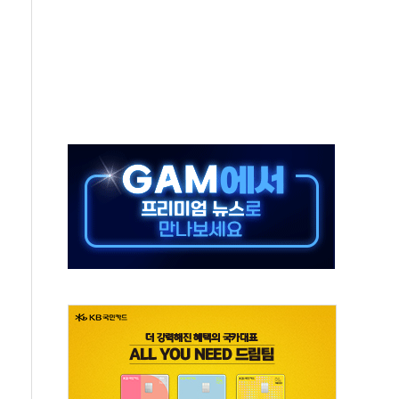
 진단 분야 독점 라이선스 계약"
11' 캐나다 IND 신청
 군 장병 금융교육·전역 지원 협약
보험' 6개월 배타적사용권 획득
 상폐 위기…관리종목 우려 지정예고 총 63개
경쟁률… 실수요자 관심