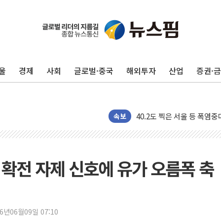
후티 반군, 예멘 정부군과 
42.5도 역대급 폭염…동물
경찰, 9월부터 '가족 사건'
울
경제
사회
글로벌·중국
해외투자
산업
증권·
포스코홀딩스, 포스코인터·D
태국 학교서 중학생 총기 난사
40.2도 찍은 서울 등 폭염
"文정부 악몽 재현 안돼"..
속보
신세계사이먼 '대구 프리미엄 
李대통령, 호우 피해 경북 
'변기 수리' 집주인에게 흉기
 확전 자제 신호에 유가 오름폭 축
워트, 상반기 영업이익 30
프롬바이오, 10일 거래 재
NH농협생명, 농작업 중 온
26년06월09일 07:10
아바코, 2분기 매출 120억원