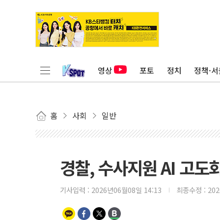
영상
포토
정치
정책·서
홈
사회
일반
경찰, 수사지원 AI 고도
기사입력 :
2026년06월08일 14:13
최종수정 :
20