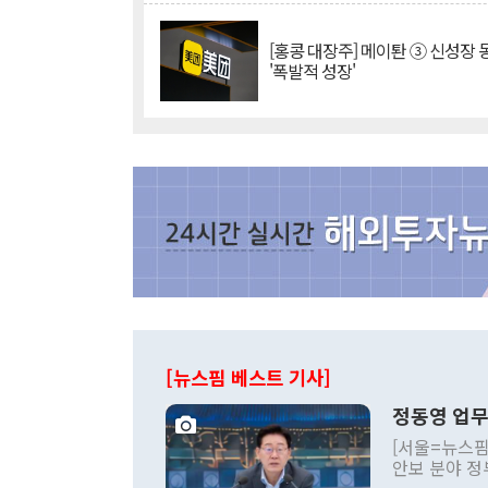
[홍콩 대장주] 메이퇀 ③ 신성장
'폭발적 성장'
[뉴스핌 베스트 기사]
정동영 업무
[서울=뉴스핌
안보 분야 정