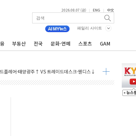
2026.08.07 (금)
ENG
中文
|
|
개입했나" 촉각
용 쇼크에 반도체주 '활짝'
패밀리 사이트
우려 후퇴…나스닥 선물 1%대 상승
금융
부동산
전국
문화·연예
스포츠
GAM
…9월 금리 인상 기대 후퇴
체결
라우드플레어·태양광주↑ VS 트레이드데스크·웬디스↓
종자 7359명 끝까지 찾겠다"
 톤 낮춰
항시 '시끌'
름…수도권 집중 완화 전환점"
 주재… "전폭적 공급 확대·속도전 총력"
…美 태양광주 급등
해도 놀랍지 않아"