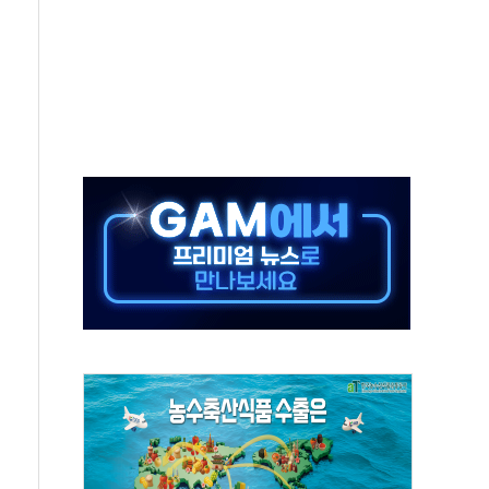
태양광 착공…여의도 1.6배 규모
...금융주 낙폭 커
부정책 아냐" 해명
~9일 최대 100mm 호우
체결… 수니파 국가들의 새 안보 협력 구도
비온 59㎡ 18억원대