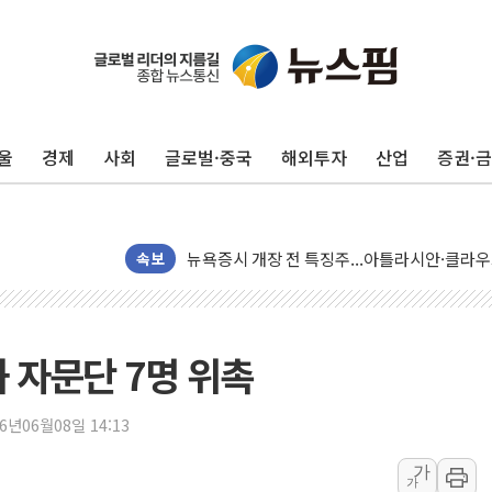
美 고용 쇼크에 엔화 장중 급등…시장은 "또 
[AI MY 뉴스] 뉴욕 반도체주 프리뷰...美 고
뉴욕증시 프리뷰, 美 고용 쇼크에 금리 인상 
울
경제
사회
글로벌·중국
해외투자
산업
증권·
[종합] 美 7월 고용 2만3000명 감소 '쇼크'
[사진] 이슬람 수니파 3개국, 공동방위협정 
뉴욕증시 개장 전 특징주...아틀라시안·클
보훈부, 미 DPAA와 MOU… "6·25 미군 실
속보
트럼프 "금리 내려야"…파월 때와 달리 워시엔
특정 정치인 측근 포항시 정책특보 내정설...포
李 "해남 태양광, 대한민국 다음 100년 밑거
화 자문단 7명 위촉
李 대통령, '6시간 마라톤 부동산 2차 회의'
트럼프, 中 겨냥 폴리실리콘 관세 15% 부과
26년06월08일 14:13
[사진] 빈살만과 에르도안의 만남
가
가
이란와이어 "이란 최고지도자 위독…곧 사망