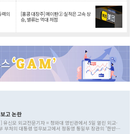
 동력의
[홍콩 대장주] 메이퇀② 실적은 고속 상
승, 밸류는 역대 저점
보고 논란
] 유신모 외교전문기자 = 청와대 영빈관에서 5일 열린 외교·
부 부처의 대통령 업무보고에서 정동영 통일부 장관의 '한반도