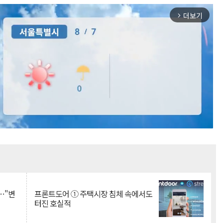
더보기
arrow_forward_ios
Mute
…"변
프론트도어 ① 주택시장 침체 속에서도
터진 호실적