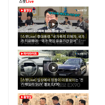
스팟
Live
[스팟Live] 李대통령 "국가폭력 피해자, 국가
가 치유해야…국가 책임 유효기간 없어"｜
26.08.07 국가폭력 피해자 위로 오찬
[스팟Live] 일상에서 장점이 더 돋보이는 '전
기 패밀리 SUV' 볼보 EX90