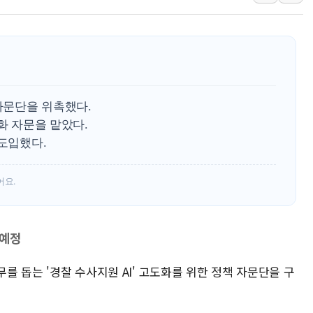
남동발전, 해남군에 국내 최대 규모 400MW 
[인도증시] 중동 불안 속 유가 상승에 소폭 하락
황희 '폐버스 청년주택' SNS 글 역풍에 "정
폭염 누그러지고 가뭄 숙지나...경북동해안권 8
사우디·튀르키예·파키스탄, '공동방위협정' 
 자문단을 위촉했다.
신길동 신축도 3.3㎡당 7250만원…써밋 클라
화 자문을 맡았다.
 도입했다.
어요.
 예정
무를 돕는 '경찰 수사지원 AI' 고도화를 위한 정책 자문단을 구