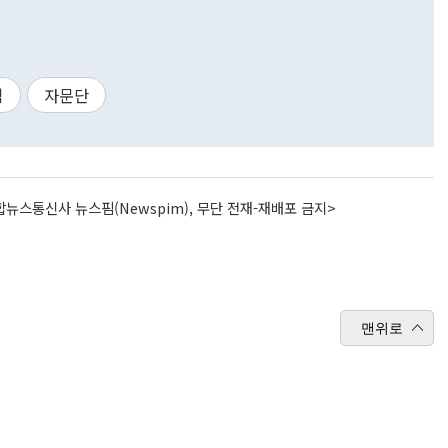
핌
자문단
뉴스통신사 뉴스핌(Newspim), 무단 전재-재배포 금지>
맨위로