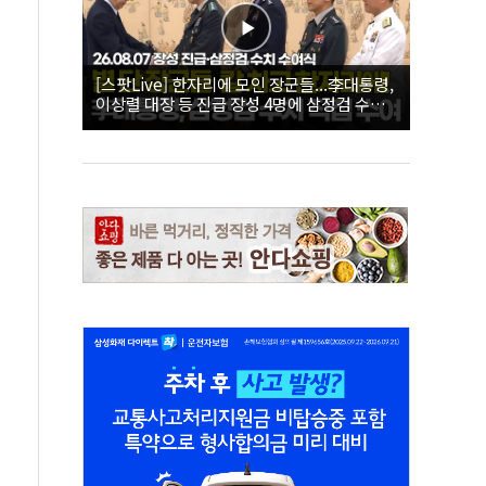
[스팟Live] 한자리에 모인 장군들...李대통령,
이상렬 대장 등 진급 장성 4명에 삼정검 수치
직접 수여｜26.08.07 장성 진급·삼정검 수치
수여식