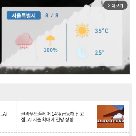
더보기
arrow_forward_ios
Mute
.AI
클라우드플레어 14% 급등해 신고
점...AI 지출 확대에 전망 상향