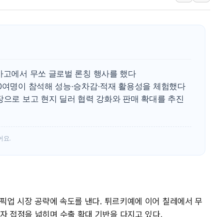
李대통령 "결혼 때문에 손해 
여수 오동도 인근 해상서 모
추미애, '위안부' 피해자 기림
인천 선재도 갯벌서 해루질 중
인천서 말다툼 중 어머니 흉기
아고에서 무쏘 글로벌 론칭 행사를 했다
'화합' 꺼낸 김민석에 '뻔뻔
00여명이 참석해 성능·승차감·적재 활용성을 체험했다
장으로 보고 현지 딜러 협력 강화와 판매 확대를 추진
어요.
미 픽업 시장 공략에 속도를 낸다. 튀르키예에 이어 칠레에서 무
자 접점을 넓히며 수출 확대 기반을 다지고 있다.