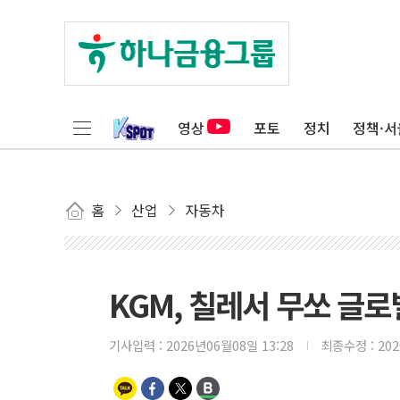
영상
포토
정치
정책·서
홈
산업
자동차
KGM, 칠레서 무쏘 글
기사입력 :
2026년06월08일 13:28
최종수정 :
20