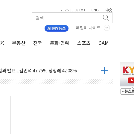
2026.08.08 (토)
ENG
中文
|
|
투입…고수온 양식장 복구·지원 '총력'
산사태 주의보'...경북도, 호우 피해·통제구간 없어
패밀리 사이트
%p' 차 재역전 성공...金 45.42% vs 鄭 44.56%
·정청래·김민석 당대표 후보
금융
부동산
전국
문화·연예
스포츠
GAM
 정청래에 승리...47.75% vs 42.08%
과 발표...김민석 47.75% 정청래 42.08%
표...김민석 45.09% 정청래 43.27% 송영길 11.63%
표...김민석 52.64% 정청래 39.89% 송영길 7.47%
0~8.14)
…공습 한계·탄약 부족 현실화
50㎜ 폭우…강원 동해안 강한 비 이어져
 환경미화원 수거차에 치여 사망
동…60대 남성 2명 숨져