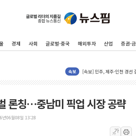
포항시 재난예산 40억 긴급 
울진·영덕 '호우특보'-포항 '
[종합] 김민석, 정청래에 '0.86
인천 합동연설회 나선 송영길
울
경제
사회
글로벌·중국
해외투자
산업
증권·
김민석, 2주차 제주·인천 경선서
인사하는 김민석 당대표 후보
[속보] 민주, 제주·인천 경선 결
속보
[속보] 민주, 인천 경선 결과 발
[속보] 민주, 제주 경선 결과 발
이번주 국내 주요 금융일정(8.1
로벌 론칭…중남미 픽업 시장 공략
美, 이란전 출구전략 만지작
강릉·동해·삼척 시간당 최대 
26년06월08일 13:28
폐기물 수거하다 참변…60대
서울 중랑구 주택가서 흉기 난
가
가