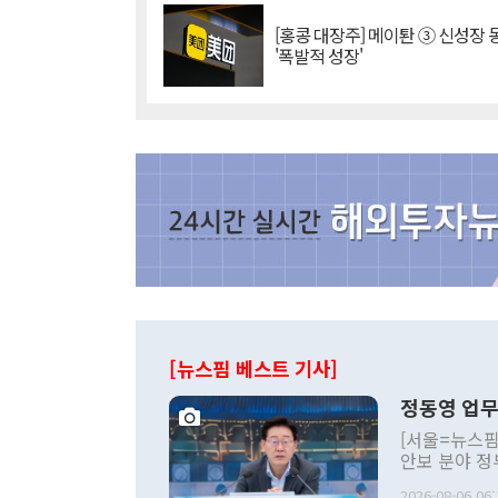
[홍콩 대장주] 메이퇀 ③ 신성장
'폭발적 성장'
[뉴스핌 베스트 기사]
정동영 업무
[서울=뉴스핌
안보 분야 정
평화공존 발전
2026-08-06 06: