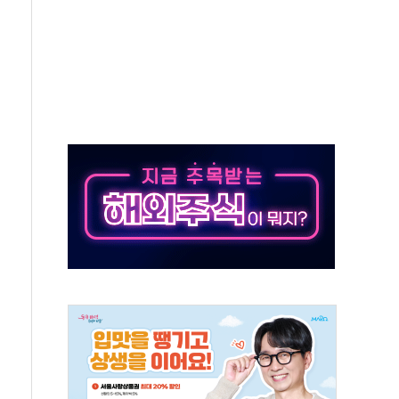
보는 일 없게"…'결혼 페널티' 22개 과제 손본다
터보트 전복…1명 사망·1명 실종
의 날 참석..."국제적 시민 연대로 목소리 내야"
 실종 60대 나흘만에 숨진 채 발견
 살해 10대 아들 체포
' 받아친 정청래…제주 연설서 신경전 고조