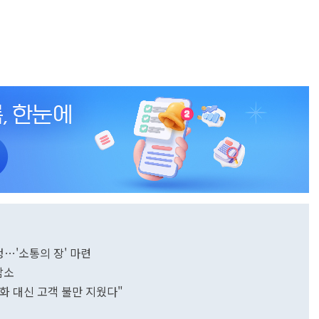
청…'소통의 장' 마련
감소
 변화 대신 고객 불만 지웠다"