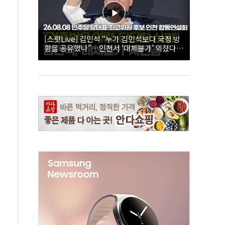
[스팟Live] 김민석 “누가 김민석보다 국정 방
향을 공유했나”…인천서 ‘대체불가’ 외쳤다 |
26.08.08 더불어민주당 당대표·최고위원 후
보 인천 합동연설회