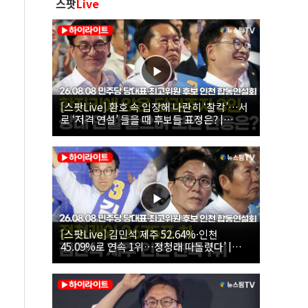
스팟
Live
[스팟Live] 환호 속 입장해 나란히 ‘찰칵’…서
로 ‘저격 연설’ 들을 때 후보들 표정은? |
26.08.08 더불어민주당 당대표·최고위원 후
보 인천 합동연설회
[스팟Live] 김민석 제주 52.64%·인천
45.09%로 연속 1위…정청래 따돌렸다’ |
26.08.08 더불어민주당 당대표·최고위원 후
보 인천 합동연설회