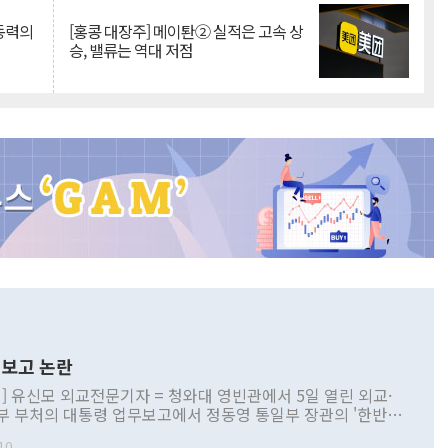
 동력의
[홍콩 대장주] 메이퇀② 실적은 고속 상
승, 밸류는 역대 저점
보고 논란
] 유신모 외교전문기자 = 청와대 영빈관에서 5일 열린 외교·
부 부처의 대통령 업무보고에서 정동영 통일부 장관의 '한반도
 구상'과 업무보고 발언이 논란을 빚고 있다. 이날 정 장관의
10