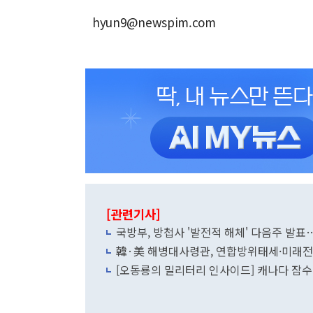
hyun9@newspim.com
[관련기사]
국방부, 방첩사 '발전적 해체' 다음주 발표
韓·美 해병대사령관, 연합방위태세·미래전
[오동룡의 밀리터리 인사이드] 캐나다 잠수함