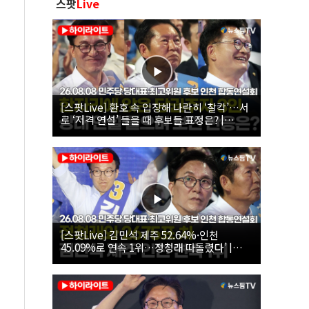
스팟
Live
[스팟Live] 환호 속 입장해 나란히 ‘찰칵’…서
로 ‘저격 연설’ 들을 때 후보들 표정은? |
26.08.08 더불어민주당 당대표·최고위원 후
보 인천 합동연설회
[스팟Live] 김민석 제주 52.64%·인천
45.09%로 연속 1위…정청래 따돌렸다’ |
26.08.08 더불어민주당 당대표·최고위원 후
보 인천 합동연설회