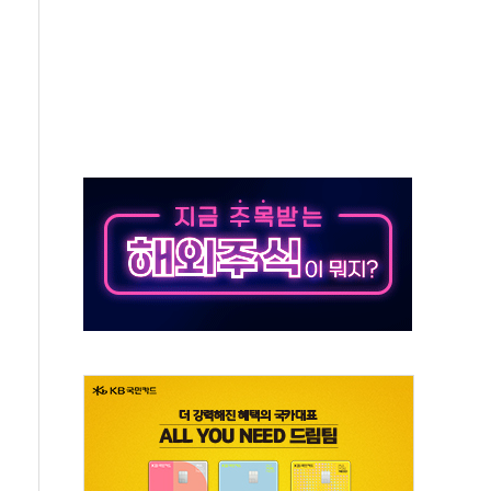
…공습 한계·탄약 부족 현실화
50㎜ 폭우…강원 동해안 강한 비 이어져
 환경미화원 수거차에 치여 사망
동…60대 남성 2명 숨져
보는 일 없게"…'결혼 페널티' 22개 과제 손본다
터보트 전복…1명 사망·1명 실종
의 날 참석..."국제적 시민 연대로 목소리 내야"
 실종 60대 나흘만에 숨진 채 발견
 살해 10대 아들 체포
' 받아친 정청래…제주 연설서 신경전 고조