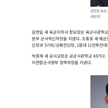
윤한일 육군 
국방부]
윤한일 새 육군지작사 참모장은 육군사관학교
본부 군사혁신차장을 지냈다. 조충호 새 해
단장과 5기뢰/상륙전단장, 1함대 11전투전대
박흥재 새 공사교장은 공군사관학교 43기다.
미연합군사령부 정책처장을 지냈다.