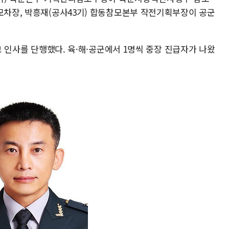
참모차장, 박흥재(공사43기) 합동참모본부 작전기획부장이 공군
장교 인사를 단행했다. 육·해·공군에서 1명씩 중장 진급자가 나왔