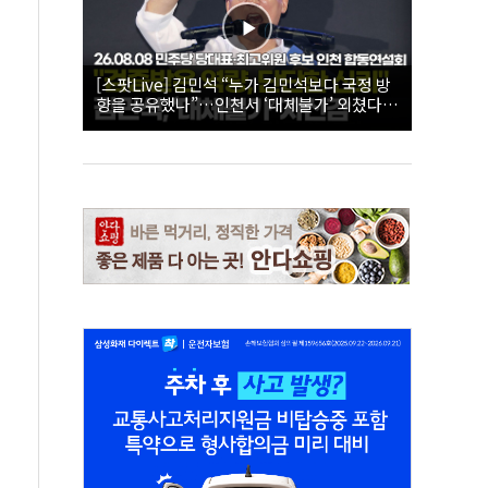
[스팟Live] 김민석 “누가 김민석보다 국정 방
향을 공유했나”…인천서 ‘대체불가’ 외쳤다 |
26.08.08 더불어민주당 당대표·최고위원 후
보 인천 합동연설회