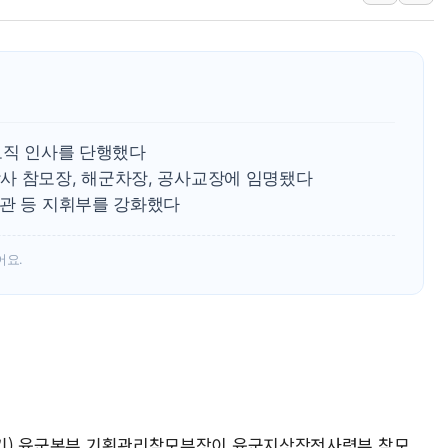
美, 이란전 출구전략 만지작
강릉·동해·삼척 시간당 최대 
폐기물 수거하다 참변…60대
서울 중랑구 주택가서 흉기 난
李대통령 "결혼 때문에 손해 
보직 인사를 단행했다
여수 오동도 인근 해상서 모
사 참모장, 해군차장, 공사교장에 임명됐다
령관 등 지휘부를 강화했다
추미애, '위안부' 피해자 기림
인천 선재도 갯벌서 해루질 중
어요.
인천서 말다툼 중 어머니 흉기
'화합' 꺼낸 김민석에 '뻔뻔
51기) 육군본부 기획관리참모부장이 육군지상작전사령부 참모