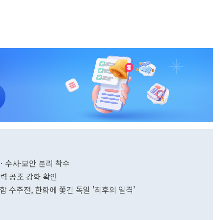
… 수사·보안 분리 착수
력 공조 강화 확인
 수주전, 한화에 쫓긴 독일 '최후의 일격'