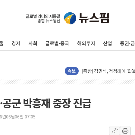
울
경제
사회
글로벌·중국
해외투자
산업
증권·
포항시 재난예산 40억 긴급 
울진·영덕 '호우특보'-포항 '
[종합] 김민석, 정청래에 '0.86
속보
인천 합동연설회 나선 송영길
김민석, 2주차 제주·인천 경선서
인사하는 김민석 당대표 후보
·공군 박흥재 중장 진급
[속보] 민주, 제주·인천 경선 결
[속보] 민주, 인천 경선 결과 발
26년06월06일 07:05
[속보] 민주, 제주 경선 결과 발
가
가
이번주 국내 주요 금융일정(8.1