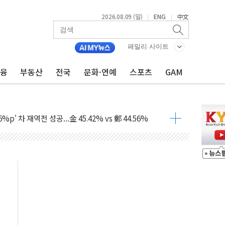
2026.08.09 (일)
ENG
中文
|
|
패밀리 사이트
금융
부동산
전국
문화·연예
스포츠
GAM
투입…고수온 양식장 복구·지원 '총력'
산사태 주의보'...경북도, 호우 피해·통제구간 없어
%p' 차 재역전 성공...金 45.42% vs 鄭 44.56%
·정청래·김민석 당대표 후보
 정청래에 승리...47.75% vs 42.08%
과 발표...김민석 47.75% 정청래 42.08%
표...김민석 45.09% 정청래 43.27% 송영길 11.63%
표...김민석 52.64% 정청래 39.89% 송영길 7.47%
0~8.14)