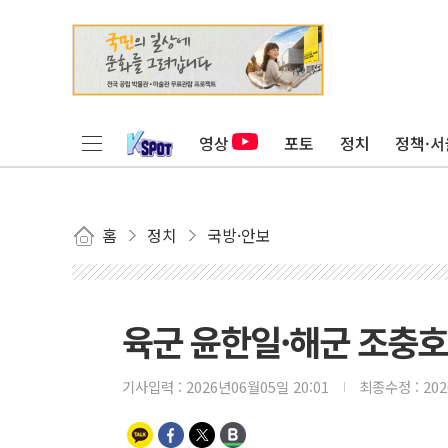
영상
포토
정치
정책·서
홈
정치
국방·안보
육군 윤한일·해군 조충호
기사입력 :
2026년06월05일 20:01
최종수정 :
20