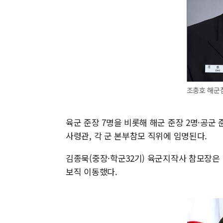
조충호 해군참
육군 준장 7명을 비롯해 해군 준장 2명·공군
사령관, 각 군 본부참모 직위에 임명된다.
김종묵(중장·학군32기) 육군지작사 참모장은
보직 이동했다.