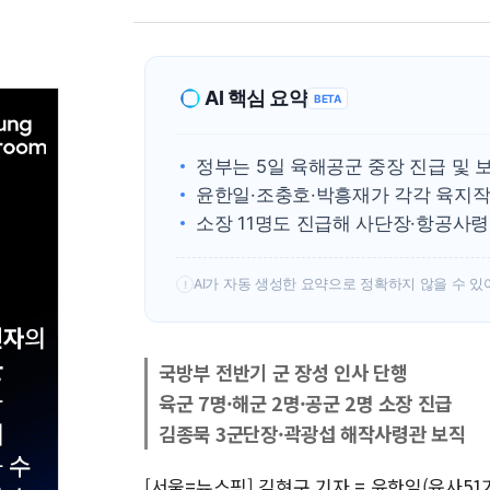
AI 핵심 요약
BETA
정부는 5일 육해공군 중장 진급 및 
윤한일·조충호·박흥재가 각각 육지작
소장 11명도 진급해 사단장·항공사
AI가 자동 생성한 요약으로 정확하지 않을 수 있
!
국방부 전반기 군 장성 인사 단행
육군 7명·해군 2명·공군 2명 소장 진급
김종묵 3군단장·곽광섭 해작사령관 보직
[서울=뉴스핌] 김현구 기자 = 윤한일(육사