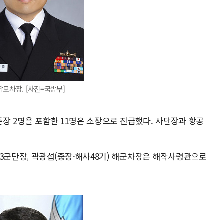
모차장. [사진=국방부]
 준장 2명을 포함한 11명은 소장으로 진급했다. 사단장과 항공
 3군단장, 곽광섭(중장·해사48기) 해군차장은 해작사령관으로