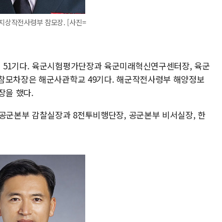
지상작전사령부 참모장. [사진=
 51기다. 육군시험평가단장과 육군미래혁신연구센터장, 육군
군참모차장은 해군사관학교 49기다. 해군작전사령부 해양정보
장을 했다.
 공군본부 감찰실장과 8전투비행단장, 공군본부 비서실장, 한