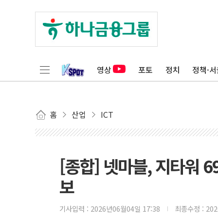
영상
포토
정치
정책·서
홈
산업
ICT
[종합] 넷마블, 지타워 6
보
기사입력 :
2026년06월04일 17:38
최종수정 :
20