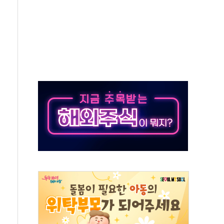
톱'… 美 해상봉쇄 영향
각
체주 '활짝'
스닥 선물 1%대 상승
상 기대 후퇴
·태양광주↑ VS 트레이드데스크·웬디스↓
 끝까지 찾겠다"