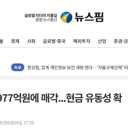
울
경제
사회
글로벌·중국
해외투자
산업
증권·
10월 보완수사권 폐지·공소청 출범…피해자들 '범죄 사각
민주, 오늘 제주·인천 경선 결과 발표...'김민석 재역전 vs
한상협, 업계 개인정보 보안 새판 짠다…'자율규제단체' 
속보
뉴욕증시, 고용 쇼크에 금리 인상 우려 후퇴…S&P500 
트럼프, 쿡 연준 이사 해임 재추진…"26일까지 의혹 소명"
유럽증시, 美 고용 예상 밖 부진에 연준 금리 인상 가능성 
977억원에 매각...현금 유동성 확
미 연준 매파 기세 꺾이나…고용 감소에 9월 동결 전망 우
[종합] 이슬람 수니파 3국, '공동방위협정' 체결… 이스라
트럼프, 백신·자폐증 행정명령 검토…"이르면 다음 주"
26년06월04일 17:38
美 항소법원, 백악관 무도회장 공사 중단 명령…트럼프 제