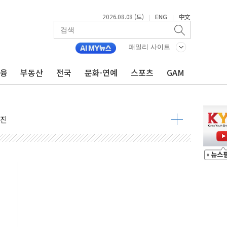
2026.08.08 (토)
ENG
中文
|
|
패밀리 사이트
금융
부동산
전국
문화·연예
스포츠
GAM
지대' 우려
 정청래 격차 확대'
타진
최고치
 요구
낮아지며 상승… STOXX 600 지수는 나흘 연속 최고치
세
엘·이란 위협에 맞설 자체 억지력 강화
동