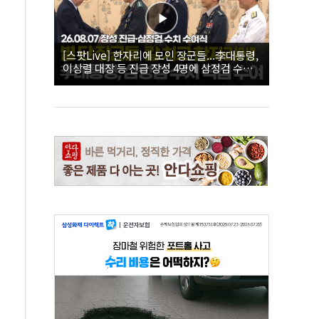
[스팟Live] 한자리에 모인 장군들...李대통령,
이상렬 대장 등 진급 장성 4명에 삼정검 수치
직접 수여｜26.08.07 장성 진급·삼정검 수치
수여식