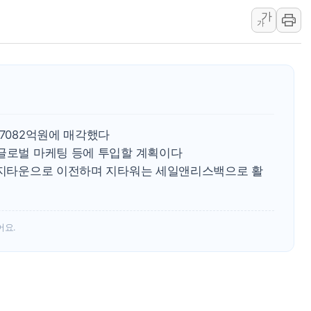
이란 핵심 원유 수출항 '하르그섬', 최근 1주일 이상 '올스
가
가
美 고용 쇼크에 엔화 장중 급등…시장은 "또 개입했나" 촉
[AI MY 뉴스] 뉴욕 반도체주 프리뷰...美 고용 쇼크에 반도
뉴욕증시 프리뷰, 美 고용 쇼크에 금리 인상 우려 후퇴…나
[종합] 美 7월 고용 2만3000명 감소 '쇼크'…9월 금리 인
[사진] 이슬람 수니파 3개국, 공동방위협정 체결
억7082억원에 매각했다
뉴욕증시 개장 전 특징주...아틀라시안·클라우드플레어
·글로벌 마케팅 등에 투입할 계획이다
보훈부, 미 DPAA와 MOU… "6·25 미군 실종자 7359명
천 지타운으로 이전하며 지타워는 세일앤리스백으로 활
트럼프 "금리 내려야"…파월 때와 달리 워시엔 톤 낮춰
특정 정치인 측근 포항시 정책특보 내정설...포항시 '시끌'
어요.