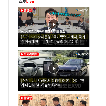
스팟
Live
[스팟Live] 李대통령 "국가폭력 피해자, 국가
가 치유해야…국가 책임 유효기간 없어"｜
26.08.07 국가폭력 피해자 위로 오찬
[스팟Live] 일상에서 장점이 더 돋보이는 '전
기 패밀리 SUV' 볼보 EX90