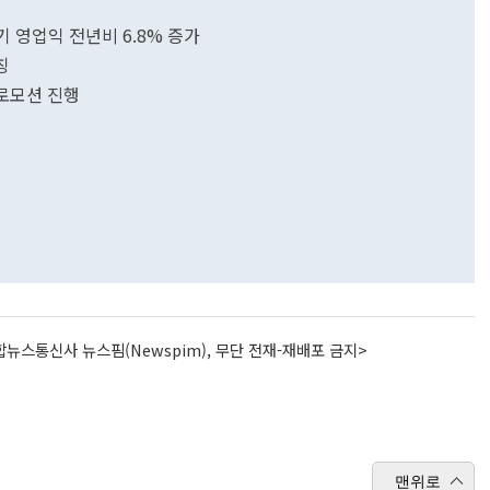
기 영업익 전년비 6.8% 증가
칭
프로모션 진행
뉴스통신사 뉴스핌(Newspim), 무단 전재-재배포 금지>
맨위로