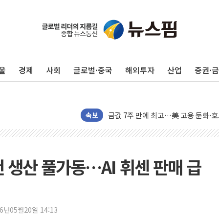
구광모, 내주 실리콘밸리서 젠슨 황 
뉴욕증시 개장 전 특징주...모더나
김정관 장관 "영업이익 N% 성과급
울
경제
사회
글로벌·중국
해외투자
산업
증권·
뉴욕증시 프리뷰, 미 주가선물 AI주
청와대, 북한 단거리 탄도미사일 발사
금값 7주 만에 최고…美 고용 둔화·
속보
[인도증시] 중동 긴장 완화에 실적 호
러, 1인칭시점 드론으로 우크라 민간
[베트남 증시] 지수 하락 속 'DGC
 생산 풀가동…AI 휘센 판매 급
'월가의 황제' 다이먼 "금융시장 레
양주 섬유염색공장서 화재 1명 중상…
김정관 산업부 장관 "주 52시간 손봐
26년05월20일 14:13
해군 1함대 창설 80주년…지역과 함께