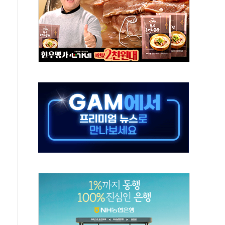
미사일 1발 발사… 올해 10번째·42일 만 도발
 새 안보 위기… 반군·마약카르텔이 습득해 전투 활용
어선 구조
무해한 표면 부식 물질"
분만에 진화...외국인 노동자 숨져
즌2
축 피해 최소화 '총력 대응'