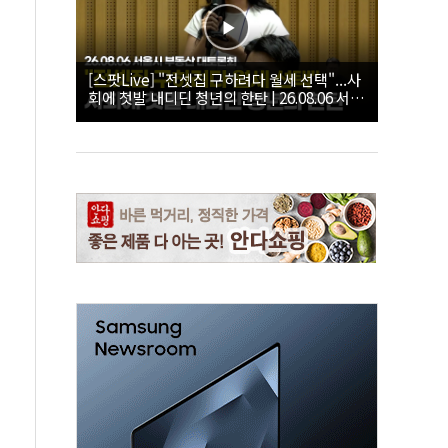
[스팟Live] "전셋집 구하려다 월세 선택"...사
회에 첫발 내디딘 청년의 한탄 | 26.08.06 서울
시 부동산 대토론회