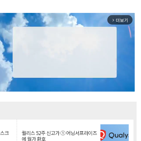
더보기
arrow_forward_ios
Mute
리스크
퀄리스 52주 신고가 ① 어닝서프라이즈
에 월가 환호