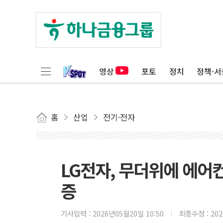
영상
포토
정치
정책·서
홈
산업
전기·전자
LG전자, 무더위에 에어컨
증
기사입력 :
2026년05월20일 10:50
최종수정 :
20