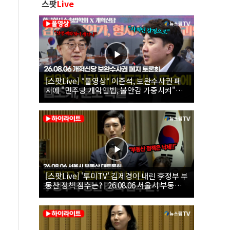
스팟
Live
[스팟Live] *풀영상* 이준석, 보완수사권 폐
지에 "민주당 개악입법, 불안감 가중시켜"｜
26.08.06 개혁신당 보완수사권 폐지 토론회
[스팟Live] '투미TV' 김제경이 내린 李정부 부
동산 정책 점수는? | 26.08.06 서울시 부동산
대토론회