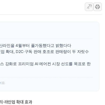
[3보] 북, 원산서 동해로 단거리 탄도
가
가
우크라 드론 전술, 중남미 콜롬비아에
동해해경, 독도 해상서 부유물 감긴 
주한미군 "오산기지 누출, 백린 아닌 
구미 폐염산처리업체서 불 2시간30여
해군과 함께하는 '불금전파, 송정' 시
 생산라인을 4월부터 풀가동했다고 밝혔다다
강원도 폭염특보 11일째…온열질환·가
업 확대, D2C·구독 판매 호조로 판매량이 두 자릿수
 강화로 프리미엄 AI 에어컨 시장 선도를 목표로 한
어요.
리·라인업 확대 효과