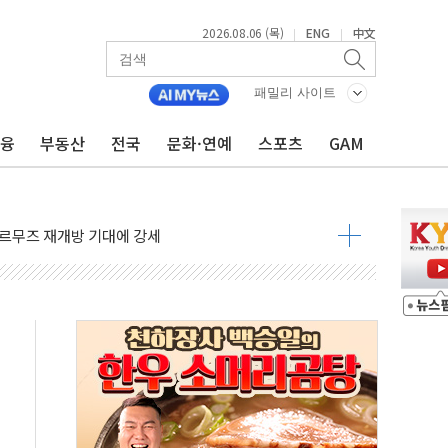
2026.08.06 (목)
ENG
中文
|
|
재회…로봇·AI 데이터센터·모빌리티 구체화
패밀리 사이트
·아이온큐·도어대시↑ VS 샌디스크·피그마·앱러빈↓
 반대…상법·자본시장법 개정 논의"
금융
부동산
전국
문화·연예
스포츠
GAM
 차익실현 속 혼조세...웨스턴디지털·샌디스크↓
에 긴급 안보 점검회의
호르무즈 재개방 기대에 강세
조까지, 상승...호실적 보고 기업 상승세 뚜렷
인 '사파리' 공격… 시민들 공포감 극대화 전략
' 임시 주총 기대감에 홀로 상한가…마진 잔액은 사상 최고
버리지 위험수위…숨은 차입이 더 큰 변수"
대응 1단계 진압 중
야, 경쟁상대 中과 비교해야"
하는 '선봉'의 대민 봉사