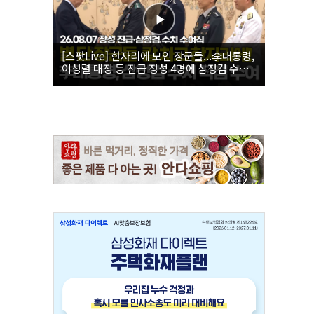
[스팟Live] 한자리에 모인 장군들...李대통령,
이상렬 대장 등 진급 장성 4명에 삼정검 수치
직접 수여｜26.08.07 장성 진급·삼정검 수치
수여식