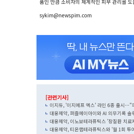
품인 만큼 소비자의 체계적인 피부 관리를 도
sykim@newspim.com
[관련기사]
이지듀, '이지에프 엑스' 라인 6종 출시…"
대웅제약, 퍼즐에이아이와 AI 의무기록 솔
대웅제약, 이노보테라퓨틱스 '장질환 치료제
대웅제약, 티온랩테라퓨틱스와 '월 1회 투