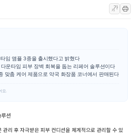
가
트럼프 "금리 내려야"…파월 때와 달리 워시엔
가
특정 정치인 측근 포항시 정책특보 내정설...포
李 "해남 태양광, 대한민국 다음 100년 밑거
李 대통령, '6시간 마라톤 부동산 2차 회의'
트럼프, 中 겨냥 폴리실리콘 관세 15% 부과
[사진] 빈살만과 에르도안의 만남
운타임 앰플 3종을 출시했다고 밝혔다
이란와이어 "이란 최고지도자 위독…곧 사망
해 다운타임 피부 장벽 회복을 돕는 리페어 솔루션이다
남동발전, 해남군에 국내 최대 규모 400MW 
종 맞춤 케어 제품으로 약국 화장품 코너에서 판매된다
[인도증시] 중동 불안 속 유가 상승에 소폭 하락
어요.
솔루션
문 관리 후 자극받은 피부 컨디션을 체계적으로 관리할 수 있