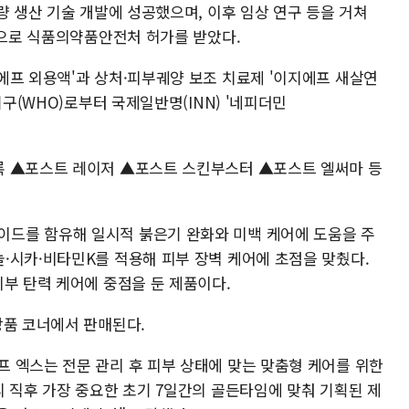
량 생산 기술 개발에 성공했으며, 이후 임상 연구 등을 거쳐
품으로 식품의약품안전처 허가를 받았다.
에프 외용액'과 상처·피부궤양 보조 치료제 '이지에프 새살연
기구(WHO)로부터 국제일반명(INN) '네피더민
록 ▲포스트 레이저 ▲포스트 스킨부스터 ▲포스트 엘써마 등
드를 함유해 일시적 붉은기 완화와 미백 케어에 도움을 주
·시카·비타민K를 적용해 피부 장벽 케어에 초점을 맞췄다.
부 탄력 케어에 중점을 둔 제품이다.
장품 코너에서 판매된다.
 엑스는 전문 관리 후 피부 상태에 맞는 맞춤형 케어를 위한
리 직후 가장 중요한 초기 7일간의 골든타임에 맞춰 기획된 제