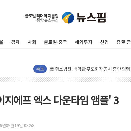
울
경제
사회
글로벌·중국
해외투자
산업
증권·
[종합] 이슬람 수니파 3국, '공동방위협정' 
트럼프, 백신·자폐증 행정명령 검토…"이르면
美 항소법원, 백악관 무도회장 공사 중단 명
이란 핵심 원유 수출항 '하르그섬', 최근 1주일
속보
美 고용 쇼크에 엔화 장중 급등…시장은 "또 
[AI MY 뉴스] 뉴욕 반도체주 프리뷰...美 고
뉴욕증시 프리뷰, 美 고용 쇼크에 금리 인상 
이지에프 엑스 다운타임 앰플' 3
[종합] 美 7월 고용 2만3000명 감소 '쇼크'
[사진] 이슬람 수니파 3개국, 공동방위협정 
뉴욕증시 개장 전 특징주...아틀라시안·클
26년05월19일 08:58
보훈부, 미 DPAA와 MOU… "6·25 미군 실