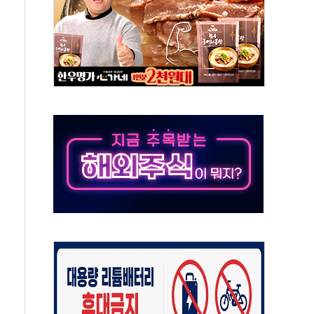
 톤 낮춰
항시 '시끌'
름…수도권 집중 완화 전환점"
 주재… "전폭적 공급 확대·속도전 총력"
…美 태양광주 급등
해도 놀랍지 않아"
태양광 착공…여의도 1.6배 규모
...금융주 낙폭 커