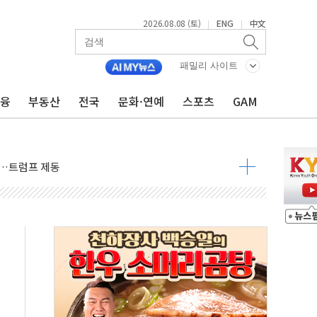
2026.08.08 (토)
ENG
中文
|
|
패밀리 사이트
금융
부동산
전국
문화·연예
스포츠
GAM
체결… 이스라엘·이란 위협에 맞설 자체 억지력 강화
 다음 주"
령…트럼프 제동
 이상 '올스톱'… 美 해상봉쇄 영향
개입했나" 촉각
용 쇼크에 반도체주 '활짝'
우려 후퇴…나스닥 선물 1%대 상승
…9월 금리 인상 기대 후퇴
체결
라우드플레어·태양광주↑ VS 트레이드데스크·웬디스↓
종자 7359명 끝까지 찾겠다"