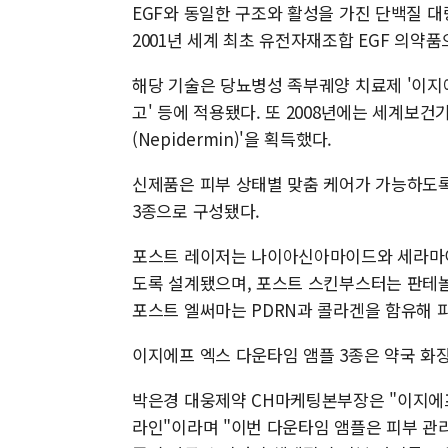
EGF와 동일한 구조와 활성을 가진 단백질 대
2001년 세계 최초 유전자재조합 EGF 의약
해당 기술은 당뇨병성 족부궤양 치료제 '이지
고' 등에 적용됐다. 또 2008년에는 세계보건
(Nepidermin)'을 획득했다.
신제품은 피부 상태별 맞춤 케어가 가능하도
3종으로 구성됐다.
포스트 레이저는 나이아신아마이드와 세라마이
도록 설계됐으며, 포스트 스킨부스터는 판테놀
포스트 엘써마는 PDRN과 콜라겐을 함유해 피
이지에프 엑스 다운타임 앰플 3종은 약국 화
박은경 대웅제약 CH마케팅본부장은 "이지에프
라인"이라며 "이번 다운타임 앰플은 피부 관