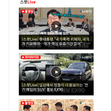
스팟
Live
[스팟Live] 李대통령 "국가폭력 피해자, 국가
가 치유해야…국가 책임 유효기간 없어"｜
26.08.07 국가폭력 피해자 위로 오찬
[스팟Live] 일상에서 장점이 더 돋보이는 '전
기 패밀리 SUV' 볼보 EX90