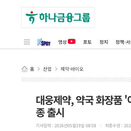
영상
포토
정치
정책·서
홈
산업
제약·바이오
대웅제약, 약국 화장품 '
종 출시
기사입력 :
2026년05월19일 08:58
최종수정 :
20