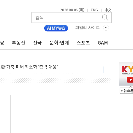
2026.08.06 (목)
ENG
中文
|
|
패밀리 사이트
아닌 무해한 표면 부식 물질"
금융
부동산
전국
문화·연예
스포츠
GAM
0여분만에 진화...외국인 노동자 숨져
 시즌2
·가축 피해 최소화 '총력 대응'
자금 유입에도 박스권…美 암호화폐 법안 처리 여부도 변수
시위 '62일째'..."대부분 여기서 상주"
온열질환자 2665명·사망 23명
두 종목에 코스피 '휘청'
3대·건물 1동 전소
리 탄도미사일 발사
10년 이상…리뉴얼이 경쟁력 가른다
유병호 구속적부심 기각