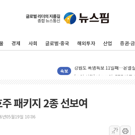
주한미군 "오산기지 누출, 백린 
울
경제
사회
글로벌·중국
해외투자
산업
증권·
구미 폐염산처리업체서 불 2시간3
해군과 함께하는 '불금전파, 송정'
강원도 폭염특보 11일째…온열질환
[코인 시황] 비트코인, ETF 
속보
[르포] 39도 폭염 속 잠실 개표소 
강원·전라권 폭염중대경보 확대…
빚투·레버리지 줄었지만, 반도체 
호주 패키지 2종 선보여
양주 가전제품 창고서 화재…차량 
[2보] 북한, 원산서 동해상 단거
26년05월19일 10:06
종로·중구 오피스 78%가 준공 
가
가
법원, '관저 이전 봐주기 감사' 