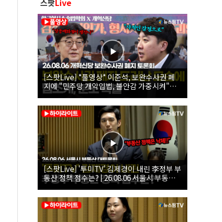
스팟
Live
[스팟Live] *풀영상* 이준석, 보완수사권 폐
지에 "민주당 개악입법, 불안감 가중시켜"｜
26.08.06 개혁신당 보완수사권 폐지 토론회
[스팟Live] '투미TV' 김제경이 내린 李정부 부
동산 정책 점수는? | 26.08.06 서울시 부동산
대토론회