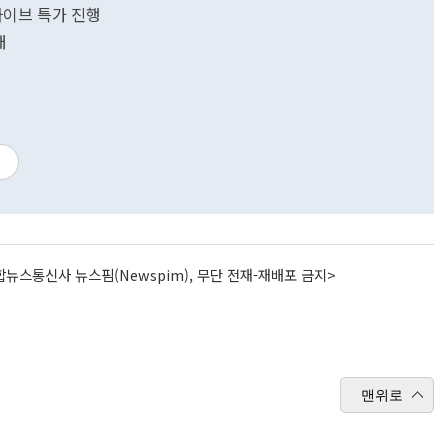
라이브 특가 진행
개
지
뉴스통신사 뉴스핌(Newspim), 무단 전재-재배포 금지>
맨위로