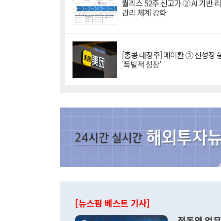
퀄리스 52주 신고가 ② AI 기반 
관리 체계 강화
[홍콩 대장주] 메이퇀 ③ 신성장
'폭발적 성장'
[뉴스핌 베스트 기사]
정동영 업무