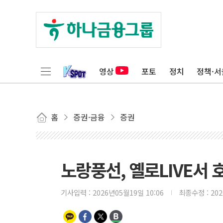
영상
포토
정치
정책·서
홈
증권·금융
증권
노랑풍선, 옐로LIVE서 
기사입력 :
2026년05월19일 10:06
최종수정 :
20