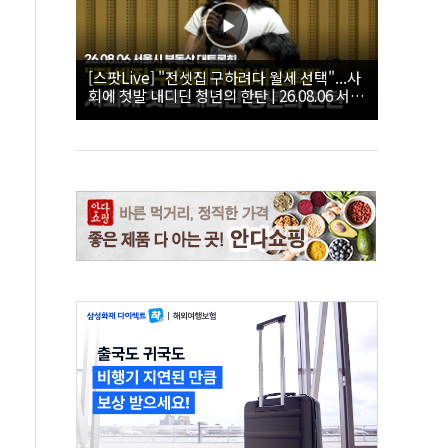
[스팟Live] "전셋집 구하려다 월세 선택"...사
회에 첫발 내디딘 청년의 한탄 | 26.08.06 서울
시 부동산 대토론회