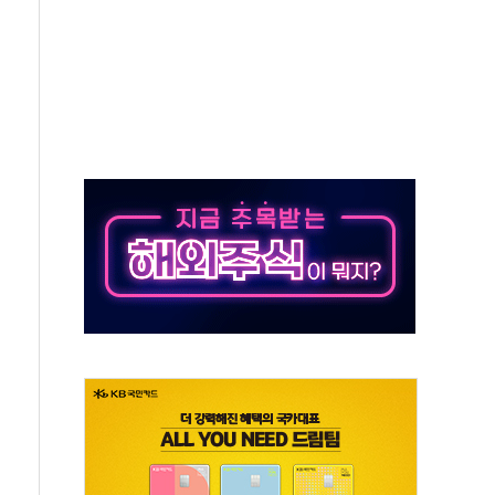
사개혁위에 보완수사권 폐지 우려 전달
수무책… 패트리엇 미사일 지원, 작년의 3분의 1
 불구속 송치
차 조사…'당정대 회의' 한동훈·방기선 수사도 속도
 절정…서울 한낮 39도
…30여분 만에 진화
연으로 형사사법 틀 바꿔…국민 불안감 가중"
억원…전년 比 21.2%↑