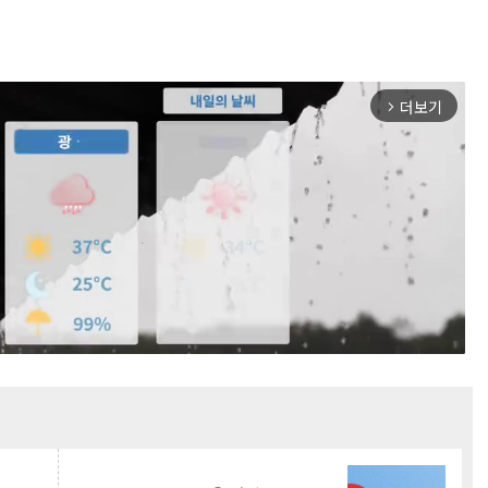
더보기
arrow_forward_ios
Mute