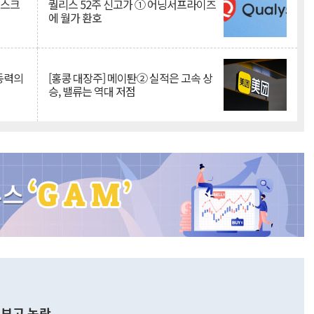
리스크
퀄리스 52주 신고가 ① 어닝서프라이즈
에 월가 환호
 동력의
[홍콩 대장주] 메이퇀② 실적은 고속 상
승, 밸류는 역대 저점
보고 논란