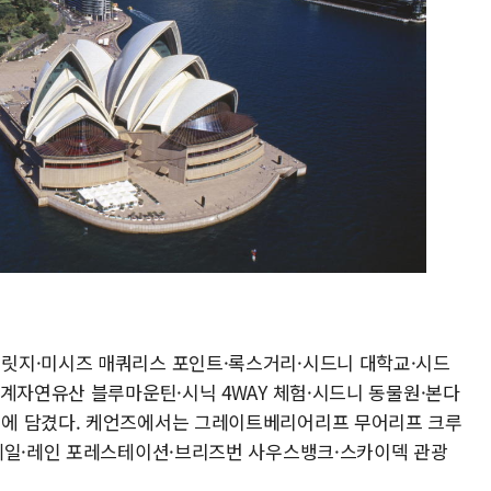
릿지·미시즈 매쿼리스 포인트·록스거리·시드니 대학교·시드
세계자연유산 블루마운틴·시닉 4WAY 체험·시드니 동물원·본다
에 담겼다. 케언즈에서는 그레이트베리어리프 무어리프 크루
이레일·레인 포레스테이션·브리즈번 사우스뱅크·스카이덱 관광