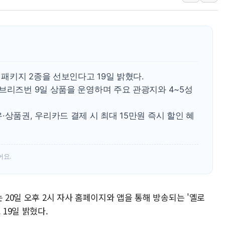
성폭력 피해자 보호단체, 경찰수
우크라, 러 탄도미사일 공격에 속
"5.18은 북한 지령" 설교한 목사
[종합] 특검, '양평' 원희룡 2
[내일날씨] 절기상 '입추'에 폭염
 패키지 2종을 선보인다고 19일 밝혔다.
제천 바이오밸리 공장 옥상서 불
브리즈번 9일 상품을 운영하며 주요 관광지와 4~5성
개혁신당 "민주, '盧 수사' 악
·상품권, 우리카드 결제 시 최대 15만원 즉시 할인 혜
CJ온스타일, 2분기 영업익 260
어요.
 20일 오후 2시 자사 홈페이지와 앱을 통해 방송되는 '옐로
 19일 밝혔다.