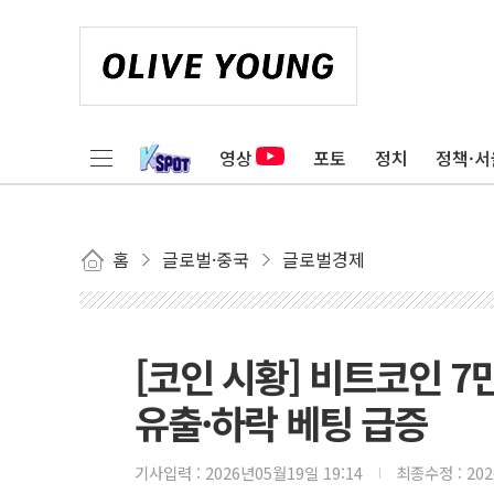
영상
포토
정치
정책·서
홈
글로벌·중국
글로벌경제
[코인 시황] 비트코인 7
유출·하락 베팅 급증
기사입력 :
2026년05월19일 19:14
최종수정 :
20