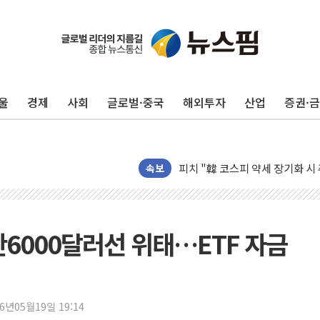
울
경제
사회
글로벌·중국
해외투자
산업
증권·
무역선부터 요트까지...관세청, 해
서연컴퍼니, 시드 투자 유치…일
피치 "韓 코스피 약세 장기화 시
법원, 한미 임주현 지분 100억
속보
엔씨, '게임스컴 2026'서 글로
롯데백화점, '홈스타일링 페어'…
[AI 카드뉴스] 어린이집·유치원
만6000달러선 위태…ETF 자금
운수업·기업활동 '원스톱'으로..
[르포] 폭염 속 '자폭 드론' 첫
공정위 "국고채 PD 15곳, 관행
26년05월19일 19:14
중소기업 기술자료 중국 계열사에