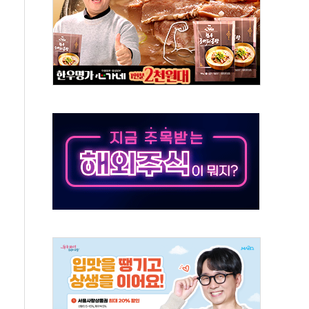
'슈퍼을' 5곳 선정...소부장 핵심기업 추가 육성
용품 등 94개 제품 안전기준 '부적합'
'다산점' 열어
…식약처 AI 심사·소방청 119안심콜 영문 영상 제작
증명서 발급…7일부터 온라인 대리 신청 가능
회의…중증환자 이송체계 전국 확대 점검
한눈에'…인사처, 공무원 인사제도 안내서 발간
끝…김민석, 신천지 허위신고에 배신 사과 안 해"
국방개혁은 정치적 감정 따라 추진해선 안 돼"