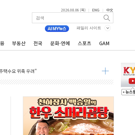
2026.08.06 (목)
ENG
中文
|
|
패밀리 사이트
금융
부동산
전국
문화·연예
스포츠
GAM
상 마약밀수 '3중 차단'
본·동남아 사업 확대
 주택수요 위축 우려"
 가압류 결정…4자 연합 균열 조짐
벌 신작 라인업 공개
리빙 최대 50% 할인
 비상! 수족구병이 다시 유행합니다.
.데이터처, 기업 3만1000곳 경제통계조사
 실사격…미 해병대, 한반도 지형서 FPV 공격훈련 공개
 아닌 담합…76조2000억 입찰 영향"
 넘긴 세라젬…공정위 과징금 4억3200만원