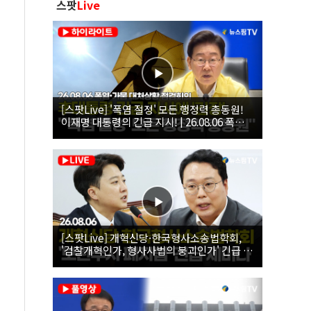
스팟
Live
[스팟Live] '폭염 절정' 모든 행정력 총동원!
이재명 대통령의 긴급 지시! | 26.08.06 폭염•
가뭄 대처상황 점검회의
[스팟Live] 개혁신당·한국형사소송법학회,
'검찰개혁인가, 형사사법의 붕괴인가' 긴급 세
미나｜26.08.06