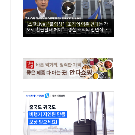
[스팟Live] *풀영상* "조직의 명운 건다는 각
오로 환골탈태 해야"...경찰 조직의 전면적 쇄
신 촉구한 한병도 | 26.08.06 더불어민주당 정
책조정회의