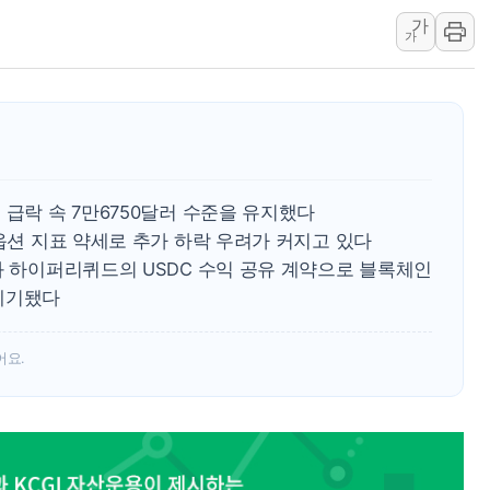
가
정부, 한화오션·에코프로비엠 등 
가
국표원, 해외직구 물놀이기구·유아
쉐이크쉑, 남양주 현대아울렛에 
정부혁신 우수사례 세계에 알린다
부모가 정부24에서 자녀 출입국
소방청, 전국 시·도 구급과장 
 급락 속 7만6750달러 수준을 유지했다
'달라진 임신·출산·육아 지원 
·옵션 지표 약세로 추가 하락 우려가 커지고 있다
정청래 "2차 TV토론으로 게임 
와 하이퍼리퀴드의 USDC 수익 공유 계약으로 블록체인
윤상현, 사관학교 통합 비판…"
제기됐다
어요.