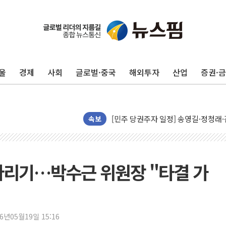
울
경제
사회
글로벌·중국
해외투자
산업
증권·
뉴욕증시, 유가·금리 부담에 하락…다
이란, 오만과 호르무즈 해협 재개방 합
[민주 당권주자 일정] 송영길·정청래·김
속보
李대통령, 오늘 부동산 정책 점검 2
[오늘의 정치일정] 8월 7일(금)
[오늘의 국회일정] 상임위·세미나·기자
다리기…박수근 위원장 "타결 가
이란, 美·이스라엘 선박 호르무즈 통항
유럽증시, 견조한 실적 소화하며 대부분
리투아니아 국방 "러, 우크라 드론으로
구광모, 내주 실리콘밸리서 젠슨 황 
26년05월19일 15:16