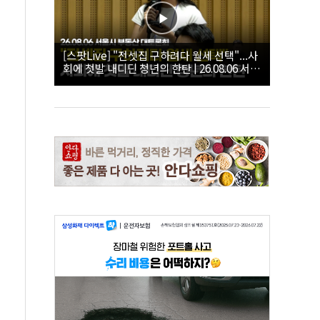
[스팟Live] "전셋집 구하려다 월세 선택"...사
회에 첫발 내디딘 청년의 한탄 | 26.08.06 서울
시 부동산 대토론회