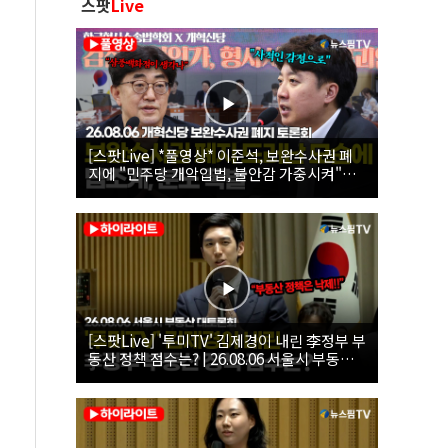
스팟
Live
[스팟Live] *풀영상* 이준석, 보완수사권 폐
지에 "민주당 개악입법, 불안감 가중시켜"｜
26.08.06 개혁신당 보완수사권 폐지 토론회
[스팟Live] '투미TV' 김제경이 내린 李정부 부
동산 정책 점수는? | 26.08.06 서울시 부동산
대토론회