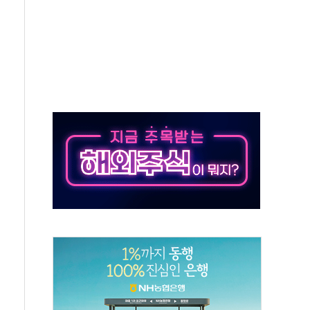
·아이온큐·도어대시↑ VS 샌디스크·피그마·앱러빈↓
 반대…상법·자본시장법 개정 논의"
 차익실현 속 혼조세...웨스턴디지털·샌디스크↓
에 긴급 안보 점검회의
호르무즈 재개방 기대에 강세
조까지, 상승...호실적 보고 기업 상승세 뚜렷
인 '사파리' 공격… 시민들 공포감 극대화 전략
' 임시 주총 기대감에 홀로 상한가…마진 잔액은 사상 최고
버리지 위험수위…숨은 차입이 더 큰 변수"
대응 1단계 진압 중