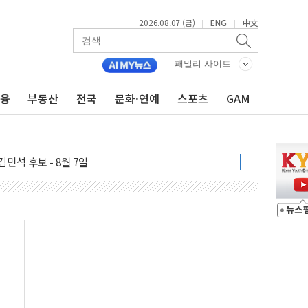
2026.08.07 (금)
ENG
中文
|
|
패밀리 사이트
금융
부동산
전국
문화·연예
스포츠
GAM
우 5거래일 랠리 '마침표'
의 막바지.."美와 직접 협상 없어"
민석 후보 - 8월 7일
차 회의…주택 공급 대책 막바지 조율할 듯
회견·주요 정당 - 8월 7일
 제한 추진…美 "통행 막을 권한 없어"
 상승… "2분기 기업 순이익 21% 증가" 전망
 나토 회원국 공격 검토… 거짓 깃발 작전"
재회…로봇·AI 데이터센터·모빌리티 구체화