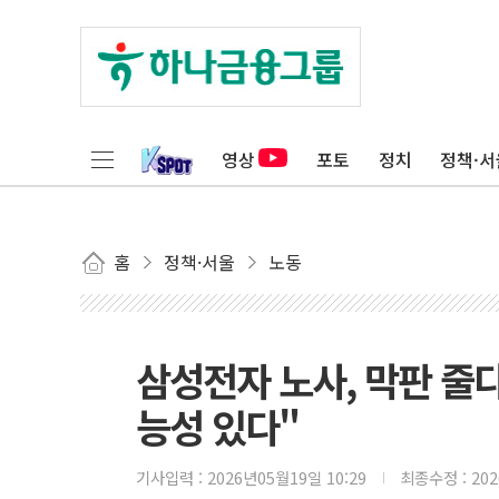
영상
포토
정치
정책·서
홈
정책·서울
노동
삼성전자 노사, 막판 줄
능성 있다"
기사입력 :
2026년05월19일 10:29
최종수정 :
20