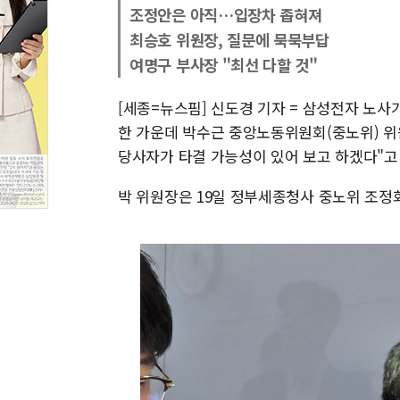
조정안은 아직…입장차 좁혀져
최승호 위원장, 질문에 묵묵부답
여명구 부사장 "최선 다할 것"
[세종=뉴스핌] 신도경 기자 = 삼성전자 노사
한 가운데 박수근 중앙노동위원회(중노위) 위원
당사자가 타결 가능성이 있어 보고 하겠다"고
박 위원장은 19일 정부세종청사 중노위 조정