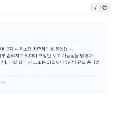
뉴욕증시 개장 전 특징주...모더나
가
김정관 장관 "영업이익 N% 성과급
가
뉴욕증시 프리뷰, 미 주가선물 AI주
청와대, 북한 단거리 탄도미사일 발사
금값 7주 만에 최고…美 고용 둔화·
[인도증시] 중동 긴장 완화에 실적 호
러, 1인칭시점 드론으로 우크라 민간
관련 2차 사후조정 최종회의에 돌입했다.
[베트남 증시] 지수 하락 속 'DGC
일부 좁혀지고 있다며 조정안 보고 가능성을 밝혔다.
'월가의 황제' 다이먼 "금융시장 레
며, 타결 실패 시 노조는 21일부터 5만명 규모 총파업
양주 섬유염색공장서 화재 1명 중상…
어요.