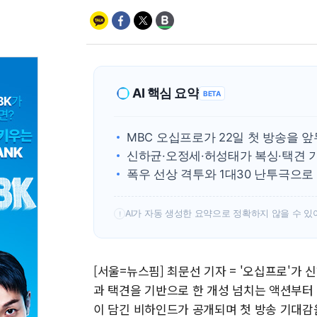
AI 핵심 요약
BETA
MBC 오십프로가 22일 첫 방송을 
신하균·오정세·허성태가 복싱·택견 
폭우 선상 격투와 1대30 난투극으로
AI가 자동 생성한 요약으로 정확하지 않을 수 있
!
[서울=뉴스핌] 최문선 기자 = '오십프로'가 
과 택견을 기반으로 한 개성 넘치는 액션부터 
이 담긴 비하인드가 공개되며 첫 방송 기대감