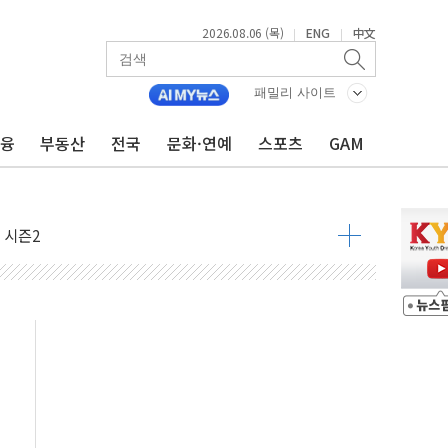
2026.08.06 (목)
ENG
中文
|
|
패밀리 사이트
금융
부동산
전국
문화·연예
스포츠
GAM
아닌 무해한 표면 부식 물질"
0여분만에 진화...외국인 노동자 숨져
 시즌2
·가축 피해 최소화 '총력 대응'
자금 유입에도 박스권…美 암호화폐 법안 처리 여부도 변수
시위 '62일째'..."대부분 여기서 상주"
온열질환자 2665명·사망 23명
두 종목에 코스피 '휘청'
3대·건물 1동 전소
리 탄도미사일 발사
10년 이상…리뉴얼이 경쟁력 가른다