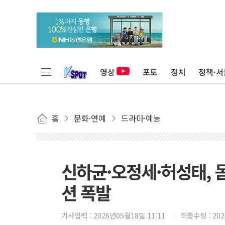
영상
포토
정치
정책·서
홈
문화·연예
드라마·예능
신하균·오정세·허성태, 
션 폭발
기사입력 :
2026년05월18일 11:11
최종수정 :
20