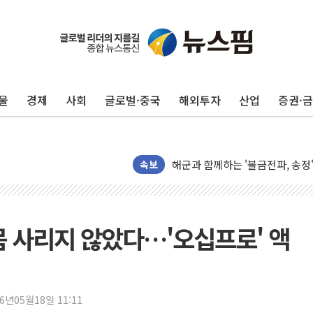
울
경제
사회
글로벌·중국
해외투자
산업
증권·
주한미군 "오산기지 누출, 백린 
구미 폐염산처리업체서 불 2시간3
해군과 함께하는 '불금전파, 송정'
강원도 폭염특보 11일째…온열질환
속보
[코인 시황] 비트코인, ETF 
[르포] 39도 폭염 속 잠실 개표소 
강원·전라권 폭염중대경보 확대…
몸 사리지 않았다…'오십프로' 액
빚투·레버리지 줄었지만, 반도체 
양주 가전제품 창고서 화재…차량 
[2보] 북한, 원산서 동해상 단거
26년05월18일 11:11
종로·중구 오피스 78%가 준공 