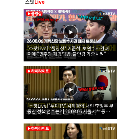
스팟
Live
[스팟Live] *풀영상* 이준석, 보완수사권 폐
지에 "민주당 개악입법, 불안감 가중시켜"｜
26.08.06 개혁신당 보완수사권 폐지 토론회
[스팟Live] '투미TV' 김제경이 내린 李정부 부
동산 정책 점수는? | 26.08.06 서울시 부동산
대토론회