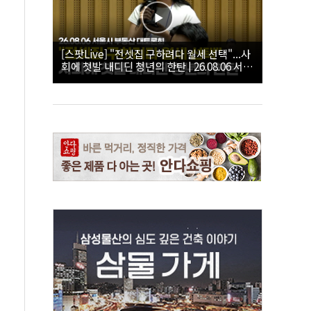
[스팟Live] "전셋집 구하려다 월세 선택"...사
회에 첫발 내디딘 청년의 한탄 | 26.08.06 서울
시 부동산 대토론회