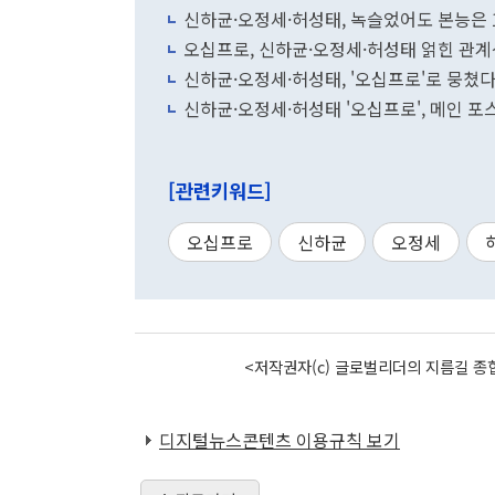
신하균·오정세·허성태, 녹슬었어도 본능은 
오십프로, 신하균·오정세·허성태 얽힌 관
신하균·오정세·허성태, '오십프로'로 뭉
신하균·오정세·허성태 '오십프로', 메인 
[관련키워드]
오십프로
신하균
오정세
<저작권자(c) 글로벌리더의 지름길 종합
디지털뉴스콘텐츠 이용규칙 보기