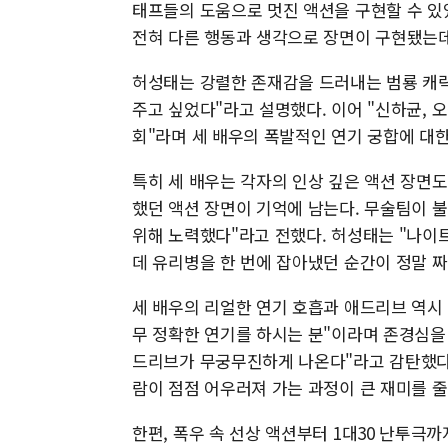
태프들의 도움으로 멋진 액션을 구현할 수 있
전혀 다른 행동과 생각으로 장면이 구현됐는데
허성태는 강렬한 존재감을 드러내는 범룡 캐릭
주고 싶었다"라고 설명했다. 이어 "신하균, 오
회"라며 세 배우의 폭발적인 연기 궁합에 대
특히 세 배우는 각자의 인상 깊은 액션 장면도 
했던 액션 장면이 기억에 남는다. 무술팀이 불
위해 노력했다"라고 전했다. 허성태는 "나이트
데 유리병을 한 번에 잡아냈던 순간이 정말 
세 배우의 리얼한 연기 호흡과 애드리브 역시
무 정확한 연기를 하시는 분"이라며 존경심을
드리브가 무궁무진하게 나온다"라고 감탄했다.
람이 점점 어우러져 가는 과정이 큰 재미를 줄
한편, 폭우 속 선상 액션부터 1대30 난투극