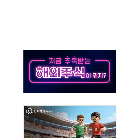
유병호 구속적부심 기각
사개혁위에 보완수사권 폐지 우려 전달
수무책… 패트리엇 미사일 지원, 작년의 3분의 1
 불구속 송치
차 조사…'당정대 회의' 한동훈·방기선 수사도 속도
 절정…서울 한낮 39도
…30여분 만에 진화
연으로 형사사법 틀 바꿔…국민 불안감 가중"
억원…전년 比 21.2%↑