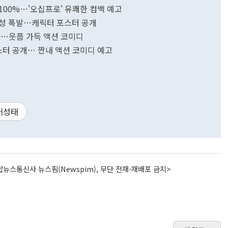
100%…'오십프로' 유쾌한 컴백 예고
계성 폭발…캐릭터 포스터 공개
쳤다…웃픔 가득 액션 코미디
포스터 공개… 짠내 액션 코미디 예고
허성태
뉴스통신사 뉴스핌(Newspim), 무단 전재-재배포 금지>