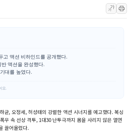
가
법원, '관저 이전 봐주기 감사' 
가
성폭력 피해자 보호단체, 경찰수
우크라, 러 탄도미사일 공격에 속
"5.18은 북한 지령" 설교한 목사
[종합] 특검, '양평' 원희룡 2
[내일날씨] 절기상 '입추'에 폭염
앞두고 액션 비하인드를 공개했다.
제천 바이오밸리 공장 옥상서 불
기반 액션을 완성했다.
개혁신당 "민주, '盧 수사' 악
 기대를 높였다.
CJ온스타일, 2분기 영업익 260
어요.
신하균, 오정세, 허성태의 강렬한 액션 시너지를 예고했다. 복싱
폭우 속 선상 격투, 1대30 난투극까지 몸을 사리지 않은 열연
을 끌어올렸다.