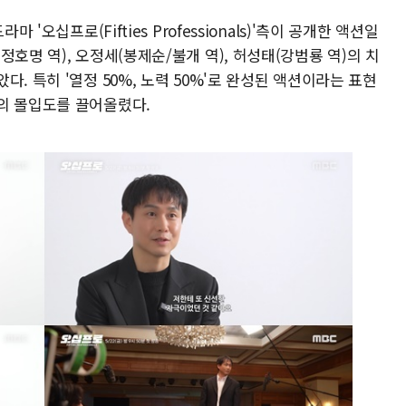
 '오십프로(Fifties Professionals)'측이 공개한 액션일
호명 역), 오정세(봉제순/불개 역), 허성태(강범룡 역)의 치
. 특히 '열정 50%, 노력 50%'로 완성된 액션이라는 표현
의 몰입도를 끌어올렸다.