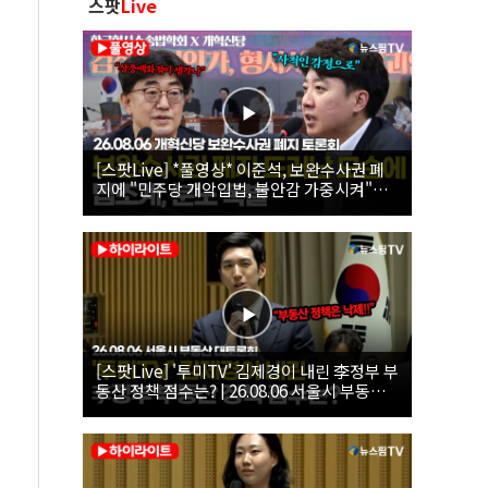
스팟
Live
[스팟Live] *풀영상* 이준석, 보완수사권 폐
지에 "민주당 개악입법, 불안감 가중시켜"｜
26.08.06 개혁신당 보완수사권 폐지 토론회
[스팟Live] '투미TV' 김제경이 내린 李정부 부
동산 정책 점수는? | 26.08.06 서울시 부동산
대토론회