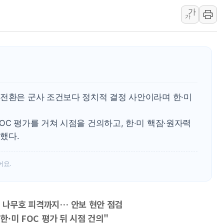
가
우크라 드론 전술, 중남미 콜롬비아에
가
동해해경, 독도 해상서 부유물 감긴 
주한미군 "오산기지 누출, 백린 아닌 
구미 폐염산처리업체서 불 2시간30여
 전환은 군사 조건보다 정치적 결정 사안이라며 한·미
OC 평가를 거쳐 시점을 건의하고, 한·미 핵잠·원자력
했다.
어요.
즈 나무호 피격까지… 안보 현안 점검
한·미 FOC 평가 뒤 시점 건의"