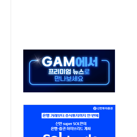
 새 안보 위기… 반군·마약카르텔이 습득해 전투 활용
어선 구조
무해한 표면 부식 물질"
분만에 진화...외국인 노동자 숨져