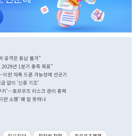
박 공격은 용납 불가"
2029년 1분기 충족 목표"
"…이란 자폭 드론 가능성에 선긋기
급 없이 '신중 기조'
'로우키'…호르무즈 리스크 관리 총력
'이란 소행' 왜 말 못하나
일요진단
전작권 전환
호르무즈해협