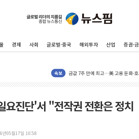
리투아니아 국방 "러, 우크라 드론으로
구광모, 내주 실리콘밸리서 젠슨 황 
뉴욕증시 개장 전 특징주...모더나
김정관 장관 "영업이익 N% 성과급
울
경제
사회
글로벌·중국
해외투자
산업
증권·
뉴욕증시 프리뷰, 미 주가선물 AI주
청와대, 북한 단거리 탄도미사일 발사
금값 7주 만에 최고…美 고용 둔화·
속보
[인도증시] 중동 긴장 완화에 실적 호
러, 1인칭시점 드론으로 우크라 민간
[베트남 증시] 지수 하락 속 'DGC
'일요진단'서 "전작권 전환은 정치
'월가의 황제' 다이먼 "금융시장 레
양주 섬유염색공장서 화재 1명 중상…
김정관 산업부 장관 "주 52시간 손봐
해군 1함대 창설 80주년…지역과 함께
26년05월17일 10:58
[3보] 북, 원산서 동해로 단거리 탄도