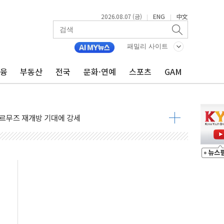
 나토 회원국 공격 검토… 거짓 깃발 작전"
2026.08.07 (금)
ENG
中文
|
|
재회…로봇·AI 데이터센터·모빌리티 구체화
·아이온큐·도어대시↑ VS 샌디스크·피그마·앱러빈↓
패밀리 사이트
 반대…상법·자본시장법 개정 논의"
금융
부동산
전국
문화·연예
스포츠
GAM
 차익실현 속 혼조세...웨스턴디지털·샌디스크↓
에 긴급 안보 점검회의
호르무즈 재개방 기대에 강세
조까지, 상승...호실적 보고 기업 상승세 뚜렷
인 '사파리' 공격… 시민들 공포감 극대화 전략
' 임시 주총 기대감에 홀로 상한가…마진 잔액은 사상 최고
버리지 위험수위…숨은 차입이 더 큰 변수"
대응 1단계 진압 중
야, 경쟁상대 中과 비교해야"
하는 '선봉'의 대민 봉사
미사일 1발 발사… 올해 10번째·42일 만 도발