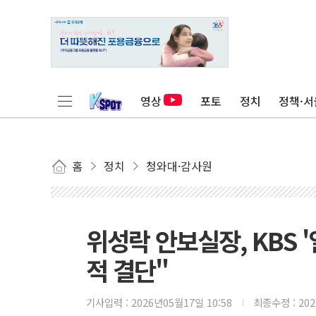
영상
포토
정치
정책·서
홈
정치
청와대·감사원
위성락 안보실장, KBS 
적 결단"
기사입력 :
2026년05월17일 10:58
최종수정 :
20