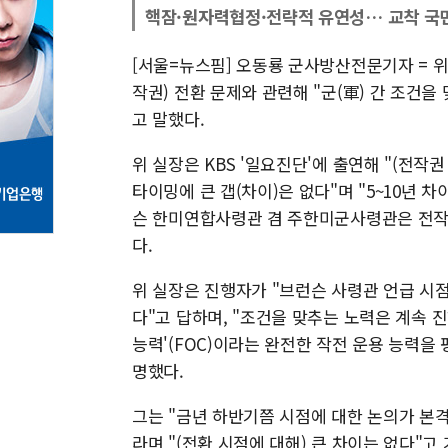
핵잠·원자력협정·전략적 유연성… 교착 국면
[서울=뉴스핌] 오동룡 군사방산전문기자 = 
작권) 전환 문제와 관련해 "군(軍) 간 조건
고 말했다.
위 실장은 KBS '일요진단'에 출연해 "(전작권
타이밍에 큰 갭(차이)은 없다"며 "5~10년 
슨 한미연합사령관 겸 주한미군사령관은 전작권 
다.
위 실장은 진행자가 "브런슨 사령관 언급 시점
다"고 답하며, "조건을 맞추는 노력은 계속 
능력'(FOC)이라는 완전한 작전 운용 능력을
명했다.
그는 "금년 하반기쯤 시점에 대한 논의가 본격
라며 "(전환 시점에 대해) 큰 차이는 없다"고