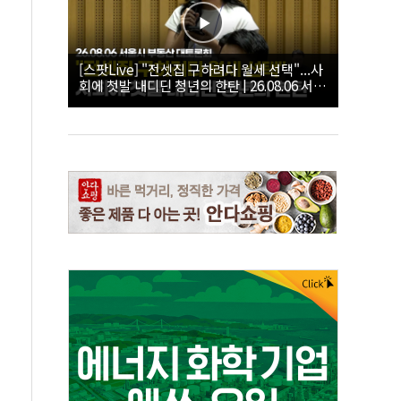
[스팟Live] "전셋집 구하려다 월세 선택"...사
회에 첫발 내디딘 청년의 한탄 | 26.08.06 서울
시 부동산 대토론회