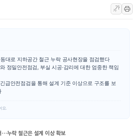
가
李대통령 "결혼 때문에 손해 
가
여수 오동도 인근 해상서 모
추미애, '위안부' 피해자 기림
인천 선재도 갯벌서 해루질 중
인천서 말다툼 중 어머니 흉기
'화합' 꺼낸 김민석에 '뻔뻔
영동대로 지하공간 철근 누락 공사현장을 점검했다
와 정밀안전점검, 부실 시공·감리에 대한 엄중한 책임
긴급안전점검을 통해 설계 기준 이상으로 구조를 보
다
어요.
어…누락 철근은 설계 이상 확보