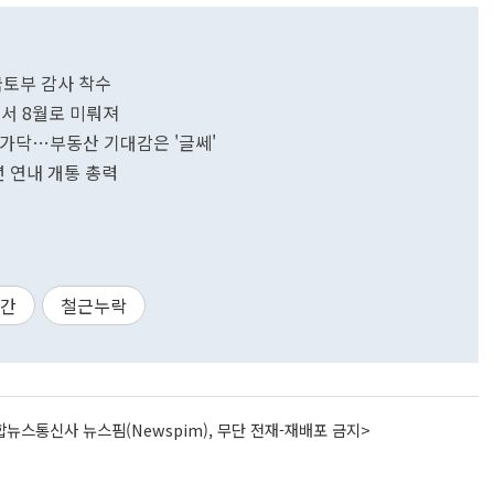
국토부 감사 착수
월서 8월로 미뤄져
개통 가닥…부동산 기대감은 '글쎄'
년 연내 개통 총력
공간
철근누락
뉴스통신사 뉴스핌(Newspim), 무단 전재-재배포 금지>