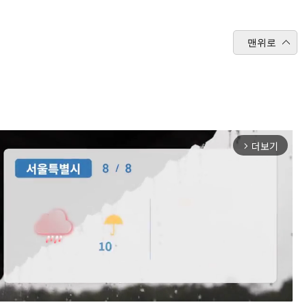
맨위로
더보기
arrow_forward_ios