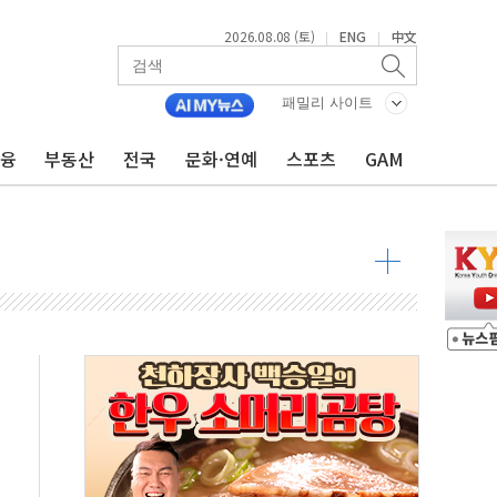
2026.08.08 (토)
ENG
中文
|
|
투입…고수온 양식장 복구·지원 '총력'
산사태 주의보'...경북도, 호우 피해·통제구간 없어
패밀리 사이트
%p' 차 재역전 성공...金 45.42% vs 鄭 44.56%
금융
부동산
전국
문화·연예
스포츠
GAM
·정청래·김민석 당대표 후보
 정청래에 승리...47.75% vs 42.08%
과 발표...김민석 47.75% 정청래 42.08%
표...김민석 45.09% 정청래 43.27% 송영길 11.63%
표...김민석 52.64% 정청래 39.89% 송영길 7.47%
0~8.14)
…공습 한계·탄약 부족 현실화
50㎜ 폭우…강원 동해안 강한 비 이어져
 환경미화원 수거차에 치여 사망
동…60대 남성 2명 숨져