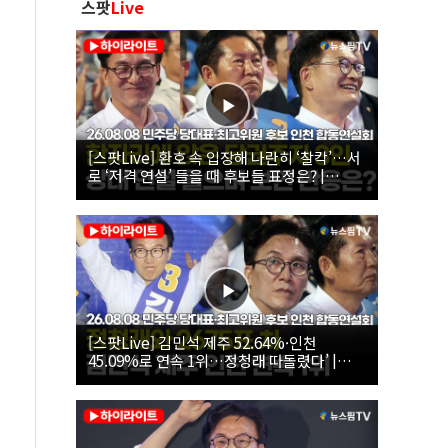
스팟
Live
[스팟Live] 환호 속 입장해 나란히 ‘찰칵’…서
로 ‘저격 연설’ 들을 때 후보들 표정은? |
26.08.08 더불어민주당 당대표·최고위원 후
보 인천 합동연설회
[스팟Live] 김민석 제주 52.64%·인천
45.09%로 연속 1위…정청래 따돌렸다’ |
26.08.08 더불어민주당 당대표·최고위원 후
보 인천 합동연설회