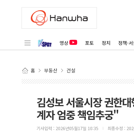
영상
포토
정치
정책·서
홈
부동산
건설
김성보 서울시장 권한대행
계자 엄중 책임추궁"
기사입력 :
2026년05월17일 10:35
최종수정 :
20