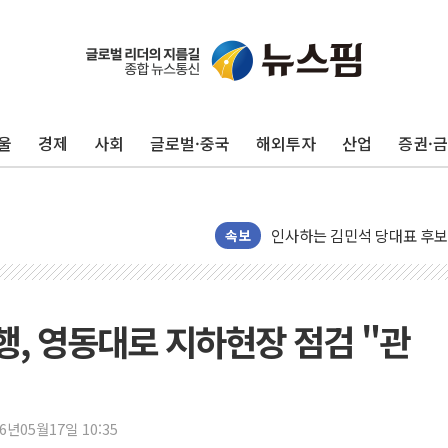
포항시 재난예산 40억 긴급 
울진·영덕 '호우특보'-포항 '
[종합] 김민석, 정청래에 '0.86
울
경제
사회
글로벌·중국
해외투자
산업
증권·
인천 합동연설회 나선 송영길
김민석, 2주차 제주·인천 경선서
인사하는 김민석 당대표 후보
[속보] 민주, 제주·인천 경선 결
속보
[속보] 민주, 인천 경선 결과 발
[속보] 민주, 제주 경선 결과 발
이번주 국내 주요 금융일정(8.1
, 영동대로 지하현장 점검 "관
美, 이란전 출구전략 만지작
강릉·동해·삼척 시간당 최대 
폐기물 수거하다 참변…60대
26년05월17일 10:35
서울 중랑구 주택가서 흉기 난