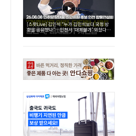
[스팟Live] 김민석 “누가 김민석보다 국정 방
향을 공유했나”…인천서 ‘대체불가’ 외쳤다 |
26.08.08 더불어민주당 당대표·최고위원 후
보 인천 합동연설회