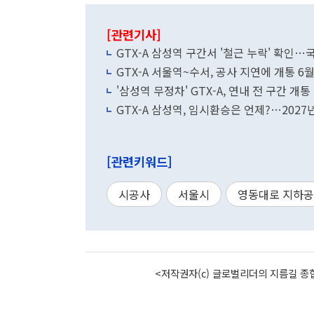
[관련기사]
GTX-A 삼성역 구간서 '철근 누락' 확인…
GTX-A 서울역~수서, 공사 지연에 개통 6
'삼성역 무정차' GTX-A, 연내 전 구간 
GTX-A 삼성역, 임시환승은 언제?…2027
[관련키워드]
시공사
서울시
영동대로 지하
<저작권자(c) 글로벌리더의 지름길 종합