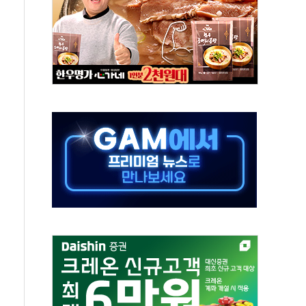
보는 일 없게"…'결혼 페널티' 22개 과제 손본다
터보트 전복…1명 사망·1명 실종
의 날 참석..."국제적 시민 연대로 목소리 내야"
 실종 60대 나흘만에 숨진 채 발견
 살해 10대 아들 체포
' 받아친 정청래…제주 연설서 신경전 고조