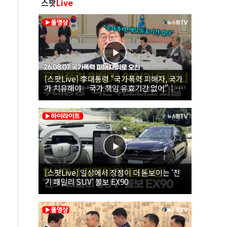
스팟
Live
[스팟Live] 李대통령 "국가폭력 피해자, 국가
가 치유해야…국가 책임 유효기간 없어"｜
26.08.07 국가폭력 피해자 위로 오찬
[스팟Live] 일상에서 장점이 더 돋보이는 '전
기 패밀리 SUV' 볼보 EX90