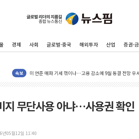
민주, 오늘 제주·인천 경선 결과 발표...'김민석 재역전 vs
한상협, 업계 개인정보 보안 새판 짠다…'자율규제단체' 
울
경제
사회
글로벌·중국
해외투자
산업
증권·
뉴욕증시, 고용 쇼크에 금리 인상 우려 후퇴…S&P500 
트럼프, 쿡 연준 이사 해임 재추진…"26일까지 의혹 소명"
유럽증시, 美 고용 예상 밖 부진에 연준 금리 인상 가능성 
미 연준 매파 기세 꺾이나…고용 감소에 9월 동결 전망 우
속보
[종합] 이슬람 수니파 3국, '공동방위협정' 체결… 이스라
트럼프, 백신·자폐증 행정명령 검토…"이르면 다음 주"
美 항소법원, 백악관 무도회장 공사 중단 명령…트럼프 제
이미지 무단사용 아냐…사용권 확인
이란 핵심 원유 수출항 '하르그섬', 최근 1주일 이상 '올스
美 고용 쇼크에 엔화 장중 급등…시장은 "또 개입했나" 촉
[AI MY 뉴스] 뉴욕 반도체주 프리뷰...美 고용 쇼크에 반도
26년05월12일 11:40
뉴욕증시 프리뷰, 美 고용 쇼크에 금리 인상 우려 후퇴…나