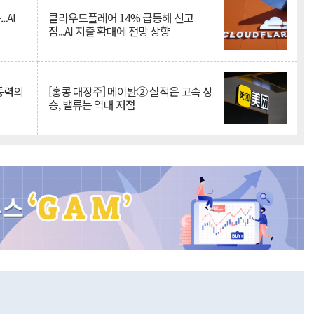
.AI
클라우드플레어 14% 급등해 신고
점...AI 지출 확대에 전망 상향
 동력의
[홍콩 대장주] 메이퇀② 실적은 고속 상
승, 밸류는 역대 저점