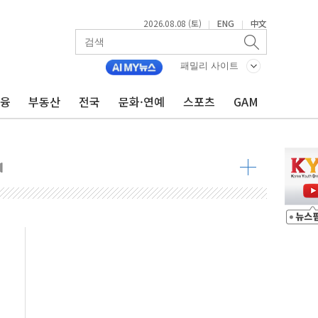
2026.08.08 (토)
ENG
中文
|
|
 정청래 격차 확대'
패밀리 사이트
타진
금융
부동산
전국
문화·연예
스포츠
GAM
최고치
 요구
낮아지며 상승… STOXX 600 지수는 나흘 연속 최고치
세
엘·이란 위협에 맞설 자체 억지력 강화
동
톱'… 美 해상봉쇄 영향
각
체주 '활짝'
스닥 선물 1%대 상승