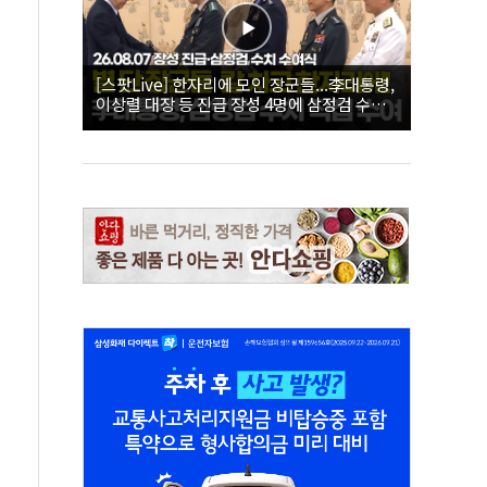
[스팟Live] 한자리에 모인 장군들...李대통령,
이상렬 대장 등 진급 장성 4명에 삼정검 수치
직접 수여｜26.08.07 장성 진급·삼정검 수치
수여식