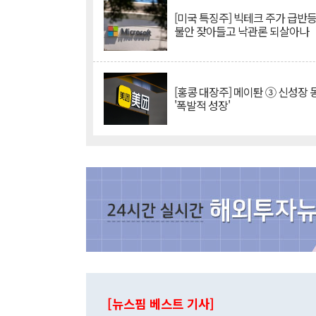
[미국 특징주] 빅테크 주가 급반등..
불안 잦아들고 낙관론 되살아나
[홍콩 대장주] 메이퇀 ③ 신성장
'폭발적 성장'
[뉴스핌 베스트 기사]