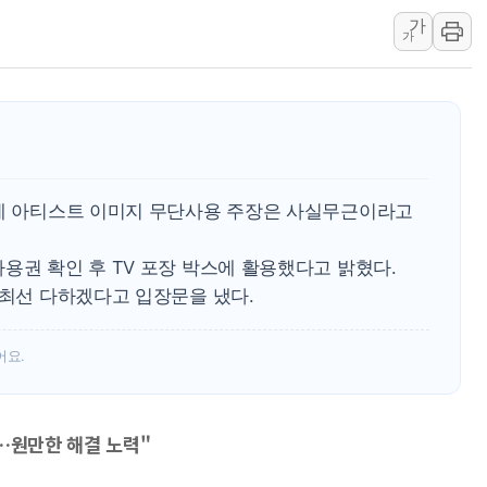
가
[종합] 美 7월 고용 2만3000명 감소 '쇼크'…9월 금리 인
가
[사진] 이슬람 수니파 3개국, 공동방위협정 체결
뉴욕증시 개장 전 특징주...아틀라시안·클라우드플레어
보훈부, 미 DPAA와 MOU… "6·25 미군 실종자 7359명
트럼프 "금리 내려야"…파월 때와 달리 워시엔 톤 낮춰
특정 정치인 측근 포항시 정책특보 내정설...포항시 '시끌'
송에 아티스트 이미지 무단사용 주장은 사실무근이라고
李 "해남 태양광, 대한민국 다음 100년 밑거름…수도권 집
용권 확인 후 TV 포장 박스에 활용했다고 밝혔다.
 최선 다하겠다고 입장문을 냈다.
어요.
…원만한 해결 노력"