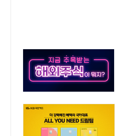
상 기대 후퇴
·태양광주↑ VS 트레이드데스크·웬디스↓
 끝까지 찾겠다"
중 완화 전환점"