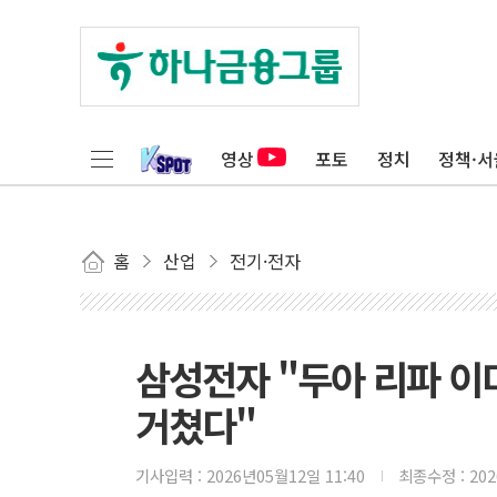
영상
포토
정치
정책·서
홈
산업
전기·전자
삼성전자 "두아 리파 
거쳤다"
기사입력 :
2026년05월12일 11:40
최종수정 :
20