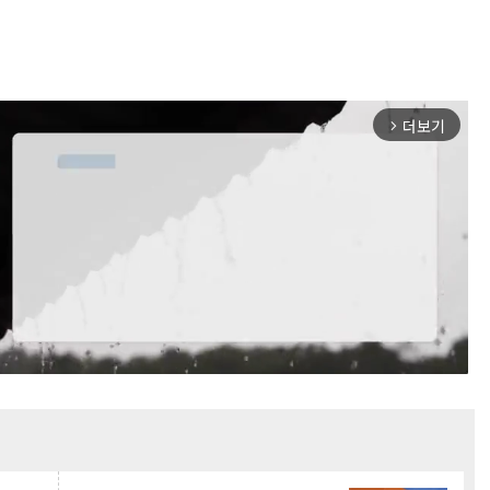
더보기
arrow_forward_ios
Mute