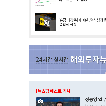
[홍콩 대장주] 메이퇀 ③ 신성장
'폭발적 성장'
[뉴스핌 베스트 기사]
정동영 업무