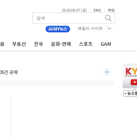
2026.08.07 (금)
ENG
中文
|
|
패밀리 사이트
금융
부동산
전국
문화·연예
스포츠
GAM
불 진화...인명피해 없어
06건 공매
X90…'올 터치'는 호불호
시간36분만에 주불진화....인명피해 없어
…자료는 전·현직 직원으로부터 확보"
가자 3만 명 돌파
선 운항허가 취득...중국 노선 다변화