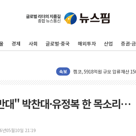
울
경제
사회
글로벌·중국
해외투자
산업
증권·
수박으로 여름 나는 하마
전남광주 구례 산불 32분 만에 주
캠코, 5918억원 규모 압류재산 15
속보
[시승기] 공간·승차감 잡은 볼보 E
가오픈한 홈플러스
돌아온 홈플러스
반대" 박찬대·유정복 한 목소리…
[종합] 청도 흥선리 야산 산불 1
한미 법카 제보자 "신동국과 무관
라인게임즈, '콰이어트' 테스트 참
26년05월10일 21:19
에어로케이항공, 청주-중국 청두 노