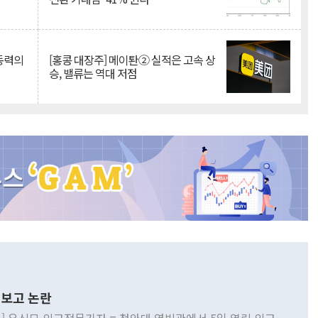
 동력의
[홍콩 대장주] 메이퇀② 실적은 고속 상
승, 밸류는 역대 저점
보고 논란