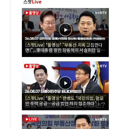
스팟
Live
[스팟Live] *풀영상* "부동산 지옥 고집한다
면!"...李대통령 향한 장동혁의 서슬퍼런 일갈
| 26.08.07 국민의힘 부동산정책 정상화 특별
위원회 전체회의
[스팟Live] *풀영상* 한병도 “국민의힘, 말로
만 주택 공급…공급 법안 처리 협조하라”｜
26.08.07 더불어민주당 원내대책회의