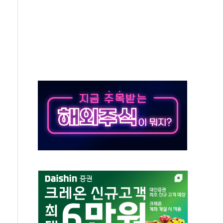
 창작자 지원 규모 2배 확대
...휴대폰 결제 최대 6000원 할인
고 제휴 전자책 요금제 출시
 호출 서비스
..지역축제 '불금전파, 송정'과 상생
비 본격화…'AI 데이터 기반 메디테크 혁신허브' 구상
로 출입 통제
추돌…1명 심정지·5명 부상
..진화헬기 3대 투입
 항소심도 징역 3년