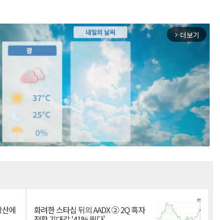
더보기
arrow_forward_ios
Mute
 확산에
화려한 스타십 뒤의 AADX ② 2Q 흑자
전환 기대감 '41% 뛴다'