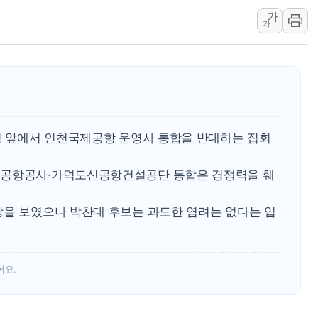
가
네이버, AI 브리핑 도입 후 블로그
가
SKT, '8월 월간 럭키 페스타' 실시
LG헬로비전 '헬로모바일', 교보문
KTis, 02-114로 카카오 T 택시
해군1함대 '창설 80주년' 기념식.
원주시, 첨단의료복합단지 지정 준
시청 앞에서 인천국제공항 운영사 통합을 반대하는 집회
삼척시, 무건리 이끼폭포 생태탐방
전남광주 화정역 인근 도로 4중 
국공항공사·가덕도신공항건설공단 통합은 경쟁력을 훼
청도 문수리 야산서 산불 진화 중.
'해병 순직 책임' 임성근 전 사단장
장을 보였으나 박찬대 후보는 과도한 염려는 없다는 입
어요.