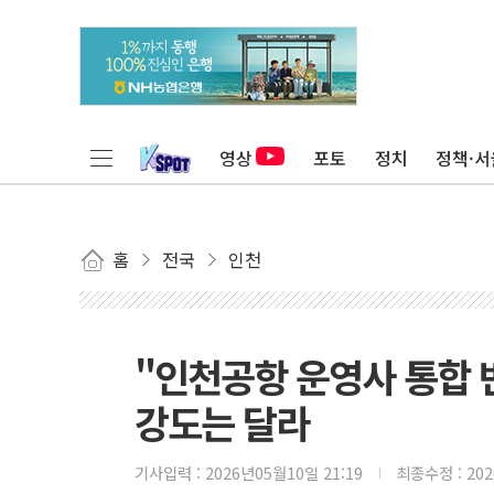
영상
포토
정치
정책·서
홈
전국
인천
"인천공항 운영사 통합 
강도는 달라
기사입력 :
2026년05월10일 21:19
최종수정 :
20