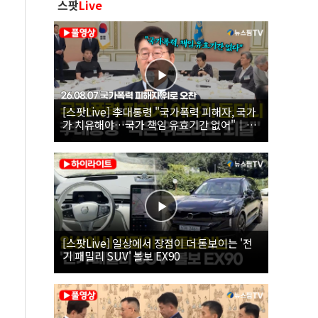
스팟
Live
[스팟Live] 李대통령 "국가폭력 피해자, 국가
가 치유해야…국가 책임 유효기간 없어"｜
26.08.07 국가폭력 피해자 위로 오찬
[스팟Live] 일상에서 장점이 더 돋보이는 '전
기 패밀리 SUV' 볼보 EX90