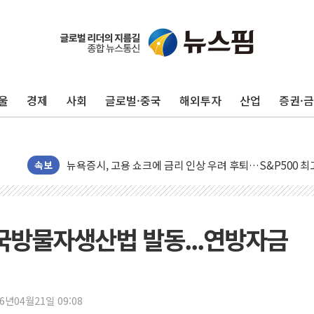
울
경제
사회
글로벌·중국
해외투자
산업
증권·
민주, 오늘 제주·인천 경선 결과 발표...'김민석 재역전 vs
한상협, 업계 개인정보 보안 새판 짠다…'자율규제단체' 
뉴욕증시, 고용 쇼크에 금리 인상 우려 후퇴…S&P500 
트럼프, 쿡 연준 이사 해임 재추진…"26일까지 의혹 소명"
속보
유럽증시, 美 고용 예상 밖 부진에 연준 금리 인상 가능성 
미 연준 매파 기세 꺾이나…고용 감소에 9월 동결 전망 우
[종합] 이슬람 수니파 3국, '공동방위협정' 체결… 이스라
 국방물자생산법 발동...연방자금
트럼프, 백신·자폐증 행정명령 검토…"이르면 다음 주"
美 항소법원, 백악관 무도회장 공사 중단 명령…트럼프 제
이란 핵심 원유 수출항 '하르그섬', 최근 1주일 이상 '올스
26년04월21일 09:08
美 고용 쇼크에 엔화 장중 급등…시장은 "또 개입했나" 촉