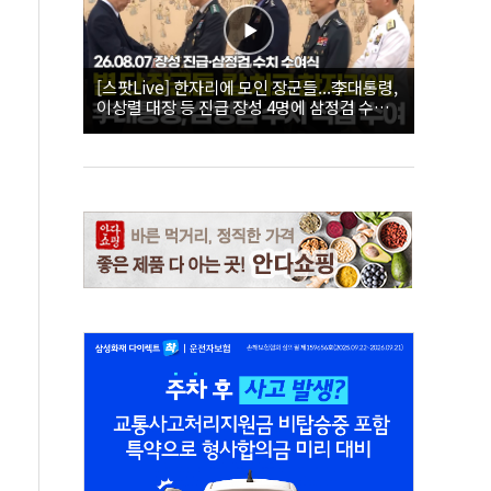
[스팟Live] 한자리에 모인 장군들...李대통령,
이상렬 대장 등 진급 장성 4명에 삼정검 수치
직접 수여｜26.08.07 장성 진급·삼정검 수치
수여식