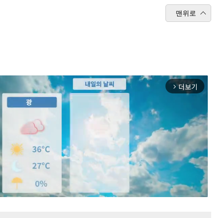
맨위로
더보기
arrow_forward_ios