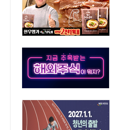
체주 '활짝'
스닥 선물 1%대 상승
상 기대 후퇴
·태양광주↑ VS 트레이드데스크·웬디스↓
 끝까지 찾겠다"
중 완화 전환점"