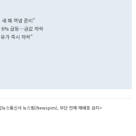
새 패 꺼낼 준비"
가 6% 급등…금값 하락
유가 즉시 하락"
뉴스통신사 뉴스핌(Newspim), 무단 전재-재배포 금지>