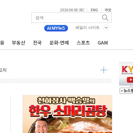
2026.08.08 (토)
ENG
中文
|
|
패밀리 사이트
금융
부동산
전국
문화·연예
스포츠
GAM
 정청래 격차 확대'
타진
최고치
 요구
낮아지며 상승… STOXX 600 지수는 나흘 연속 최고치
세
엘·이란 위협에 맞설 자체 억지력 강화
동
톱'… 美 해상봉쇄 영향
각