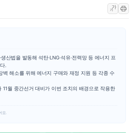
가
[AI MY 뉴스] 뉴욕 반도체주 프리뷰...美 고용 쇼크에 반도
가
뉴욕증시 프리뷰, 美 고용 쇼크에 금리 인상 우려 후퇴…나
[종합] 美 7월 고용 2만3000명 감소 '쇼크'…9월 금리 인
[사진] 이슬람 수니파 3개국, 공동방위협정 체결
뉴욕증시 개장 전 특징주...아틀라시안·클라우드플레어
보훈부, 미 DPAA와 MOU… "6·25 미군 실종자 7359명
생산법을 발동해 석탄·LNG·석유·전력망 등 에너지 프
트럼프 "금리 내려야"…파월 때와 달리 워시엔 톤 낮춰
다.
특정 정치인 측근 포항시 정책특보 내정설...포항시 '시끌'
장벽 해소를 위해 에너지 구매와 재정 지원 등 각종 수
李 "해남 태양광, 대한민국 다음 100년 밑거름…수도권 집
 11월 중간선거 대비가 이번 조치의 배경으로 작용한
어요.