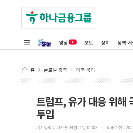
영상
포토
정치
정책·서
홈
글로벌·중국
미국·북미
트럼프, 유가 대응 위해
투입
기사입력 :
2026년04월21일 09:08
최종수정 :
20