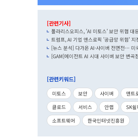
[관련기사]
폴라리스오피스, 'AI 미토스' 보안 위협 
트럼프, AI 기업 앤스로픽 '공급망 위험' 
[뉴스 분석] 다가온 AI·사이버 전면전… 미국
[GAM]에이전트 AI 시대 사이버 보안 변곡
[관련키워드]
미토스
보안
사이버
앤트
클로드
서비스
안랩
SK쉴
소프트웨어
한국인터넷진흥원