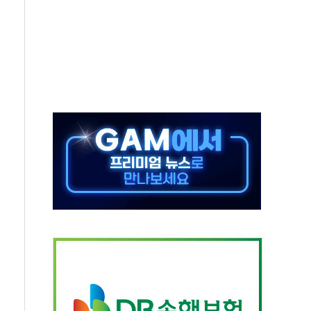
영하 30도 극저온 난방기술 개발한다
총리비서실
 모집…지역 크리에이터 확대
 이상무"…김회천 사장, 원전 현장점검
독 강화' 2개 법 대표 발의
 페널티 만든 건 이 정권…신생아 특례 대출까지 줄여"