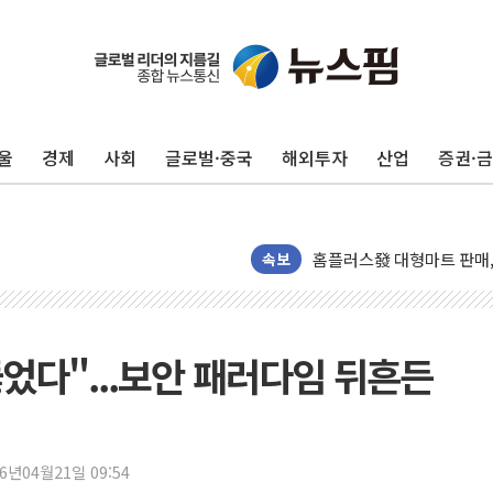
정재헌 CEO, SKT 장기고
최태원, 노소영에 9440
하나금융, 명동 소상공인에 
울
경제
사회
글로벌·중국
해외투자
산업
증권·
인천시 광복절 현수막 '태
병무청, 보충역 전면 손질…
홈플러스發 대형마트 판매,
윤준병·이해민 의원, '정부
속보
'호우·산사태 주의보' 울진 
여야, 황희 '버스 하우스' 
풀무원재단, '국제과학연극제
뚫었다"...보안 패러다임 뒤흔든
현대그린푸드 '텍사스로드하
與 "세제개편안 8월 말 당
경인고속도로서 차량 4대 연
26년04월21일 09:54
"AI가 먼저 알아채고 고친