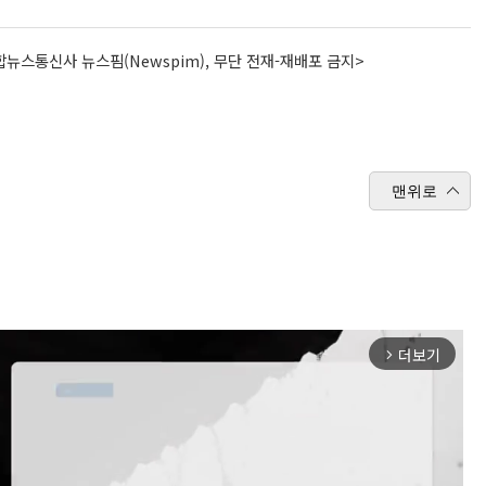
뉴스통신사 뉴스핌(Newspim), 무단 전재-재배포 금지>
맨위로
더보기
arrow_forward_ios