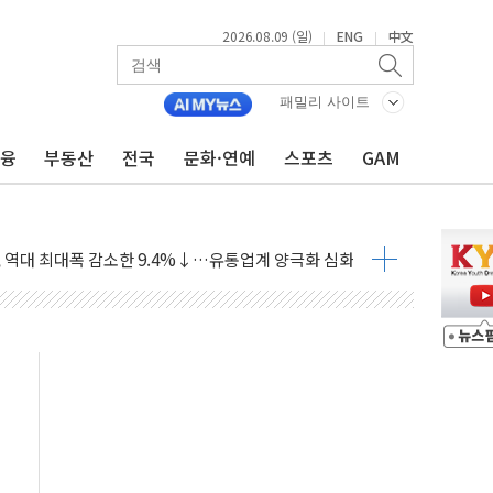
2026.08.09 (일)
ENG
中文
|
|
객 400명 맞이…"마음 잇는 시간 되길"
억 지급 확정되나…재상고 앞두고 막판 셈법
패밀리 사이트
'행복상자' 전달
금융
부동산
전국
문화·연예
스포츠
GAM
극기 거꾸로' 논란…이틀만에 철거
 예술·체육요원 최대 33% 감축
 역대 최대폭 감소한 9.4%↓…유통업계 양극화 심화
 특사'로 콜롬비아 대통령 취임식 참석
시간당 30mm 강한 비...호우 피해 없어
공방…野 "청년 우롱 기괴" vs 與 "송구한 해프닝"
 2026'서 어린이 과학연극 2편 수상
우스' 잠실점, 직장인 핫플레이스로 부상
정 조율 완료…초고가·비거주 1주택 등 여론 수렴"
쇄 추돌…7세 남아 등 4명 부상
다"…LG유플러스, AI 홈네트워크 구현 첫발