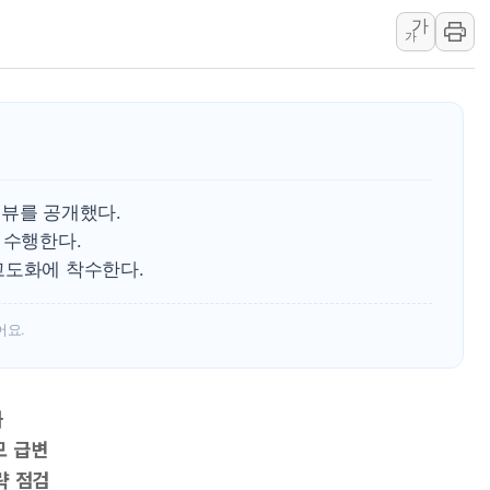
가
삼성전자, 美국립연구소와 
가
[인사] 국무조정실·국무
롯데백화점, 앰배서더 2기
한수원 "폭염 속 전력수급
박형수 의원 '선관위 견제·감
장동혁, 李 대통령에 "결혼
리뷰를 공개했다.
 수행한다.
고도화에 착수한다.
어요.
화
모 급변
략 점검