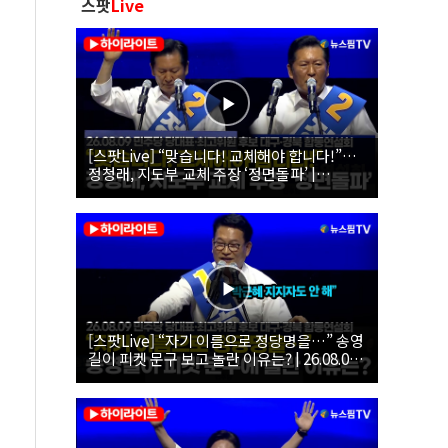
스팟
Live
[스팟Live] “맞습니다! 교체해야 합니다!”…
정청래, 지도부 교체 주장 ‘정면돌파’ |
26.08.09 더불어민주당 당대표·최고위원 후
보 대구·경북 합동연설회
[스팟Live] “자기 이름으로 정당명을…” 송영
길이 피켓 문구 보고 놀란 이유는? | 26.08.09
더불어민주당 당대표·최고위원 후보 대구·경
북 합동연설회