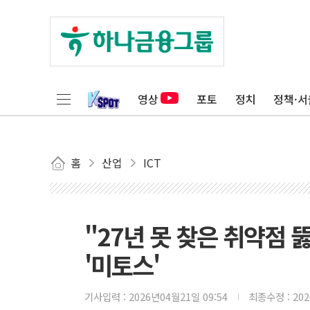
영상
포토
정치
정책·서
홈
산업
ICT
"27년 못 찾은 취약점 
'미토스'
기사입력 :
2026년04월21일 09:54
최종수정 :
20