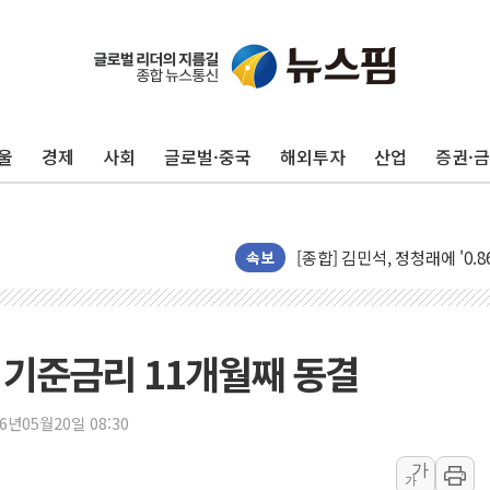
울
경제
사회
글로벌·중국
해외투자
산업
증권·
포항시 재난예산 40억 긴급 
울진·영덕 '호우특보'-포항 '
[종합] 김민석, 정청래에 '0.86
인천 합동연설회 나선 송영길
속보
김민석, 2주차 제주·인천 경선서
인사하는 김민석 당대표 후보
[속보] 민주, 제주·인천 경선 결
국 기준금리 11개월째 동결
[속보] 민주, 인천 경선 결과 발
[속보] 민주, 제주 경선 결과 발
26년05월20일 08:30
이번주 국내 주요 금융일정(8.1
가
가
美, 이란전 출구전략 만지작