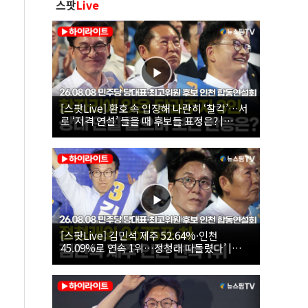
스팟
Live
[스팟Live] 환호 속 입장해 나란히 ‘찰칵’…서
로 ‘저격 연설’ 들을 때 후보들 표정은? |
26.08.08 더불어민주당 당대표·최고위원 후
보 인천 합동연설회
[스팟Live] 김민석 제주 52.64%·인천
45.09%로 연속 1위…정청래 따돌렸다’ |
26.08.08 더불어민주당 당대표·최고위원 후
보 인천 합동연설회