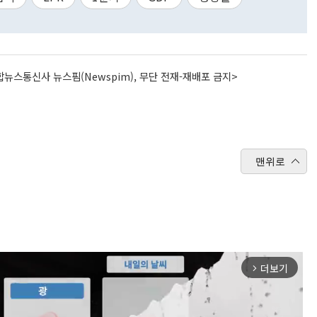
뉴스통신사 뉴스핌(Newspim), 무단 전재-재배포 금지>
맨위로
더보기
arrow_forward_ios