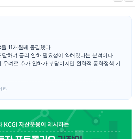
강릉·동해·삼척 시간당 최대 
폐기물 수거하다 참변…60대
서울 중랑구 주택가서 흉기 난
李대통령 "결혼 때문에 손해 
여수 오동도 인근 해상서 모
PR을 11개월째 동결했다
추미애, '위안부' 피해자 기림
위 도달하며 금리 인하 필요성이 약해졌다는 분석이다
레 우려로 추가 인하가 부담이지만 완화적 통화정책 기
인천 선재도 갯벌서 해루질 중
인천서 말다툼 중 어머니 흉기
'화합' 꺼낸 김민석에 '뻔뻔
어요.