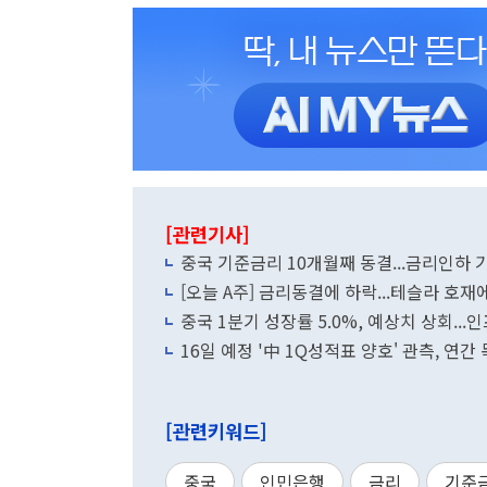
[관련기사]
중국 기준금리 10개월째 동결...금리인하 
[오늘 A주] 금리동결에 하락...테슬라 호재
중국 1분기 성장률 5.0%, 예상치 상회...
16일 예정 '中 1Q성적표 양호' 관측, 연간
[관련키워드]
중국
인민은행
금리
기준