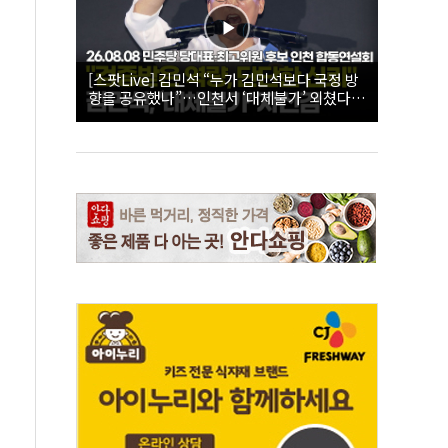
[스팟Live] 김민석 “누가 김민석보다 국정 방
향을 공유했나”…인천서 ‘대체불가’ 외쳤다 |
26.08.08 더불어민주당 당대표·최고위원 후
보 인천 합동연설회