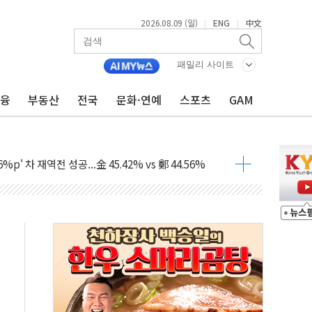
2026.08.09 (일)
ENG
中文
|
|
패밀리 사이트
금융
부동산
전국
문화·연예
스포츠
GAM
투입…고수온 양식장 복구·지원 '총력'
산사태 주의보'...경북도, 호우 피해·통제구간 없어
%p' 차 재역전 성공...金 45.42% vs 鄭 44.56%
·정청래·김민석 당대표 후보
 정청래에 승리...47.75% vs 42.08%
과 발표...김민석 47.75% 정청래 42.08%
표...김민석 45.09% 정청래 43.27% 송영길 11.63%
표...김민석 52.64% 정청래 39.89% 송영길 7.47%
0~8.14)
…공습 한계·탄약 부족 현실화