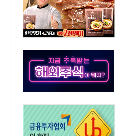
50㎜ 폭우…강원 동해안 강한 비 이어져
 환경미화원 수거차에 치여 사망
동…60대 남성 2명 숨져
보는 일 없게"…'결혼 페널티' 22개 과제 손본다
터보트 전복…1명 사망·1명 실종
의 날 참석..."국제적 시민 연대로 목소리 내야"
 실종 60대 나흘만에 숨진 채 발견
 살해 10대 아들 체포
' 받아친 정청래…제주 연설서 신경전 고조