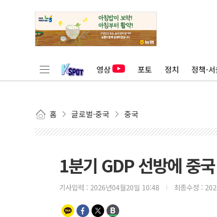
영상
포토
정치
정책·서
홈
글로벌·중국
중국
1분기 GDP 선방에 중
기사입력 :
2026년04월20일 10:48
최종수정 :
20