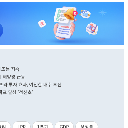
기조는 지속
에 태양광 급등
인프라 투자 효과, 여전한 내수 부진
 목표 달성 '청신호'
금리
LPR
1분기
GDP
성장률