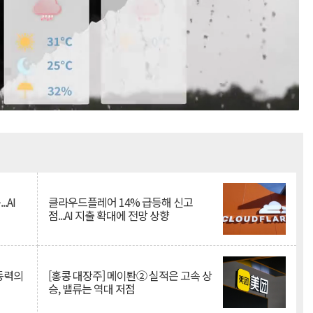
Mute
.AI
클라우드플레어 14% 급등해 신고
점...AI 지출 확대에 전망 상향
 동력의
[홍콩 대장주] 메이퇀② 실적은 고속 상
승, 밸류는 역대 저점