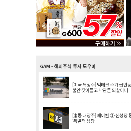
GAM
- 해외주식 투자 도우미
[미국 특징주] 빅테크 주가 급반등..
불안 잦아들고 낙관론 되살아나
[홍콩 대장주] 메이퇀 ③ 신성장
'폭발적 성장'