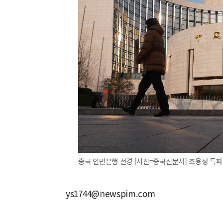
중국 인민은행 전경 [사진=중국신문사] 조용성 특파원 = 
ys1744@newspim.com