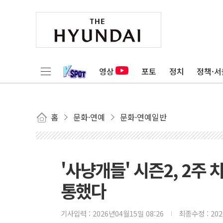
영상
포토
정치
정책·서
홈
문화·연예
문화·연예일반
'사냥개들' 시즌2, 2주
통했다
기사입력 :
2026년04월15일 08:26
최종수정 :
20