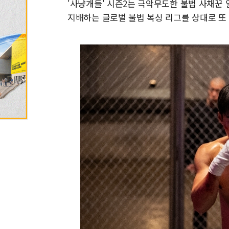
'사냥개들' 시즌2는 극악무도한 불법 사채꾼 
지배하는 글로벌 불법 복싱 리그를 상대로 또