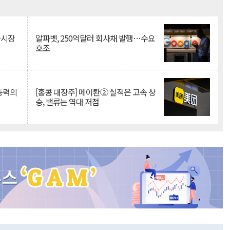
Mute
측시장
알파벳, 250억달러 회사채 발행…수요
호조
 동력의
[홍콩 대장주] 메이퇀② 실적은 고속 상
승, 밸류는 역대 저점