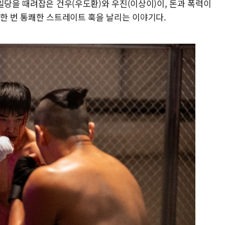
일당을 때려잡은 건우(우도환)와 우진(이상이)이, 돈과 폭력이
 한 번 통쾌한 스트레이트 훅을 날리는 이야기다.