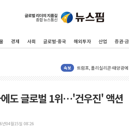
중기부, 떡국·떡볶이떡 제조업 
[브라질증시] 금리 인하에도 추
[뉴스핌 이 시각 PICK] 李, 
울
경제
사회
글로벌·중국
해외투자
산업
증권·
카드사 고객 유입 창구 된 '
제나벨, 배우 공승연 브랜드 
트럼프, 폴리실리콘·태양광에 
[채권/외환] 국제유가 급등에
속보
트럼프, '원정출산 시민권 차
트럼프 "이란전 조만간 끝날 
현대리바트, 원가 개선으로 실
 차에도 글로벌 1위…'건우진' 액션
"세금 부담 덜자"…비거주 1
세금 부담 커진 고가 1주택
[금/유가] 이란의 호르무즈 
26년04월15일 08:26
뉴욕증시, 유가·금리 부담에 