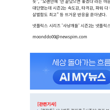
듯", "오랜만에 '안 끝났으면 좋겠다'라는 마
대단했는데 시즌2는 속도감, 타격감, 파워 다 
살벌함도 최고" 등 뜨거운 반응을 쏟아냈다.
넷플릭스 시리즈 '사냥개들' 시즌2는 넷플릭
moonddo00@newspim.com
[관련기사]