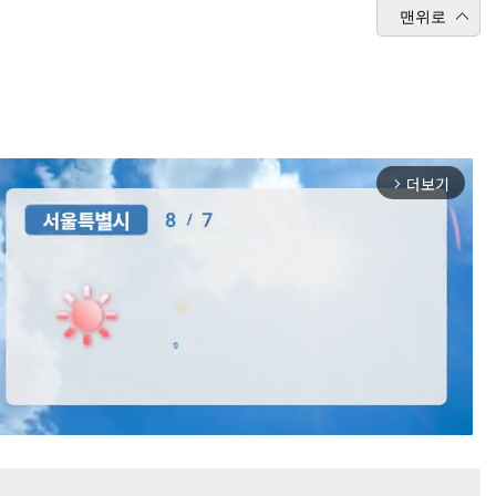
맨위로
더보기
arrow_forward_ios