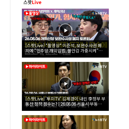
스팟
Live
[스팟Live] *풀영상* 이준석, 보완수사권 폐
지에 "민주당 개악입법, 불안감 가중시켜"｜
26.08.06 개혁신당 보완수사권 폐지 토론회
[스팟Live] '투미TV' 김제경이 내린 李정부 부
동산 정책 점수는? | 26.08.06 서울시 부동산
대토론회