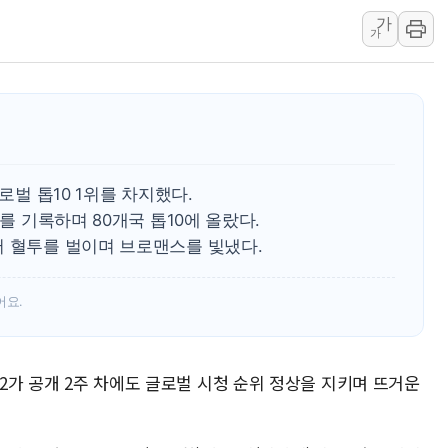
가
이란, 오만과 호르무즈 해협 재
가
[오늘의 국회일정] 상임위·세미
[민주 당권주자 일정] 송영길·
李대통령, 오늘 오후 2시 부
[오늘의 정치일정] 8월 7일(금
이란, 美·이스라엘 선박 호르
로벌 톱10 1위를 차지했다.
수를 기록하며 80개국 톱10에 올랐다.
서 혈투를 벌이며 브로맨스를 빛냈다.
어요.
즌2가 공개 2주 차에도 글로벌 시청 순위 정상을 지키며 뜨거운