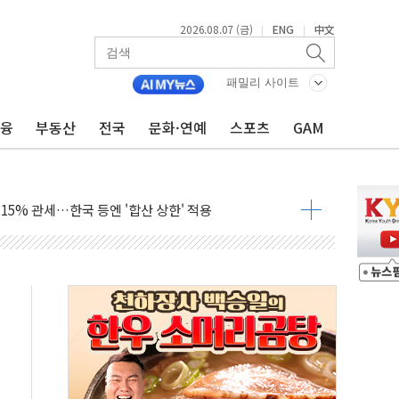
2026.08.07 (금)
ENG
中文
|
|
'생계형 적합업종' 재지정...5년 더 보호
가 완화 불확실성에 1.2% 하락 마감
패밀리 사이트
오늘 부동산 2차 회의 外
금융
부동산
전국
문화·연예
스포츠
GAM
트래블카드'…휴가철 넘어 장기 고객 묶는다
모델 발탁… 부산 광안서 약국 팝업스토어 운영
15% 관세…한국 등엔 '합산 상한' 적용
 미 국채금리·달러 동반 상승…시장, 美 고용지표 촉각
단' 행정명령 서명…출생시민권 제한 재시동
것"…군수품 부족설 일축 "막대한 무기 보유"
적 방어…다음 과제는 '외형 확대'
주택자 귀환 조짐에 전월세시장 '긴장'
자…맞교환·재매수·다운사이징 '저울질'
해협 통항 제한 검토에 유가 3% 급등…금값 보합
하락…다우 5거래일 랠리 '마침표'