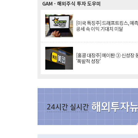
GAM
- 해외주식 투자 도우미
[미국 특징주] 드래프트킹스, 예
공세 속 이익 기대치 미달
[홍콩 대장주] 메이퇀 ③ 신성장
'폭발적 성장'