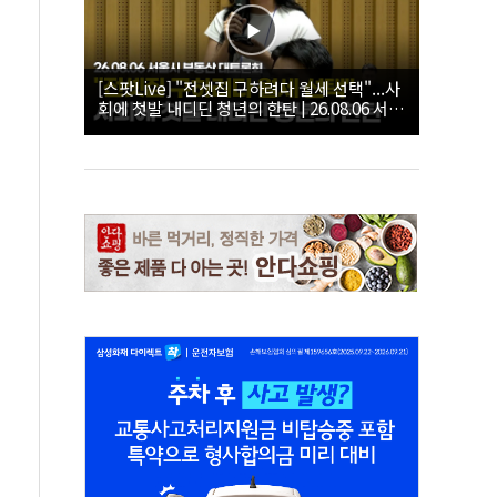
[스팟Live] "전셋집 구하려다 월세 선택"...사
회에 첫발 내디딘 청년의 한탄 | 26.08.06 서울
시 부동산 대토론회