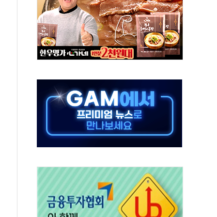
개방 합의 막바지.."美와 직접 협상 없어"
나·기자회견·주요 정당 - 8월 7일
정청래·김민석 후보 - 8월 7일
동산정책 2차 점검회의…주택 공급 대책 막바지 조율
)
무즈 통항 제한 추진…美 "통행 막을 권한 없어"