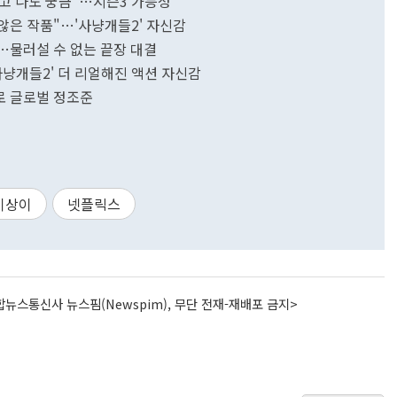
보고 나도 궁금"…시즌3 가능성
않은 작품"…'사냥개들2' 자신감
개…물러설 수 없는 끝장 대결
'사냥개들2' 더 리얼해진 액션 자신감
로 글로벌 정조준
이상이
넷플릭스
뉴스통신사 뉴스핌(Newspim), 무단 전재-재배포 금지>