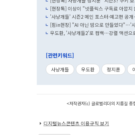
[현장톡] 사냥개들 정지훈 "시즌3? 쿠키 
[현장톡] 이상이 "넷플릭스 구독료 아깝지 
'사냥개들' 시즌2 메인 포스터·예고편 공
[핌in현장] "AI 아닌 땀으로 만들었다"…
우도환, '사냥개들2'로 컴백…강렬 액션으
[관련키워드]
사냥개들
우도환
정지훈
<저작권자(c) 글로벌리더의 지름길 종합
디지털뉴스콘텐츠 이용규칙 보기