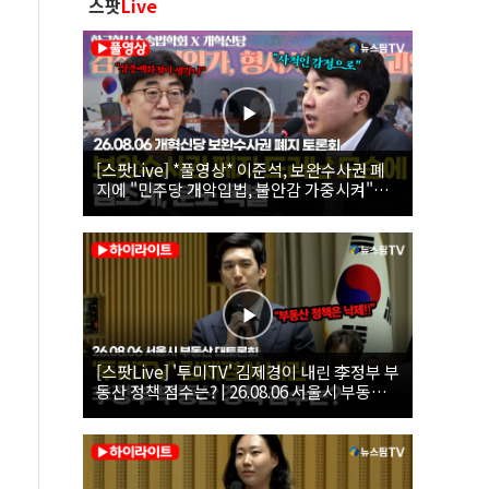
스팟
Live
[스팟Live] *풀영상* 이준석, 보완수사권 폐
지에 "민주당 개악입법, 불안감 가중시켜"｜
26.08.06 개혁신당 보완수사권 폐지 토론회
[스팟Live] '투미TV' 김제경이 내린 李정부 부
동산 정책 점수는? | 26.08.06 서울시 부동산
대토론회