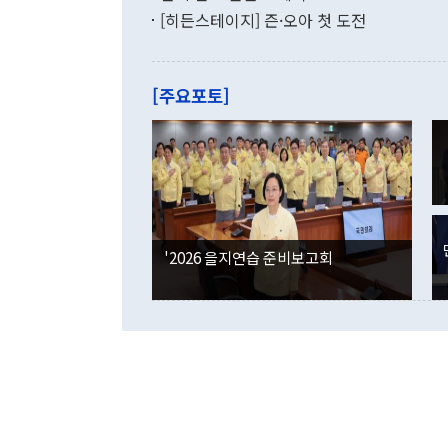
9·19 군사
기록했지만 
[히든스테이지] 즌·오아 첫 도전
"우리의 선의
로 전환됐다.
으로 약간의 의문
를 기록해 전
관은 업무보고
는 배당수입
주의에 근거한
줄면서 25억
[주요포토]
라며 "여러분
억1000만달
이 9월 러시
였던 올해 3
며 "정부 차
인의 해외투자
은 "그것은 
각각 증가했다
잘랐다. 정 
국인의 국내 
않았다는 점에
감소하며 전월
사합의 복원,
경신했다. 외
권이라는 지적
분기 말 만기
뒤 "여기 업
다. 내국인의
'2026 을지연습 준비보고회
부의 한 소식
다. eoyn2@
를 거쳐 결정
련 부처 장관
하고 대통령의
한 문제"라고 지적했다. 이재명 대통령이
외교 국방 등
2026.08.05 ◆시대착오적 접근, 대북 인식 오류 더욱 문제인 것은 정 장관
의 이같은 주
실과 다른 인
격히 변화하고