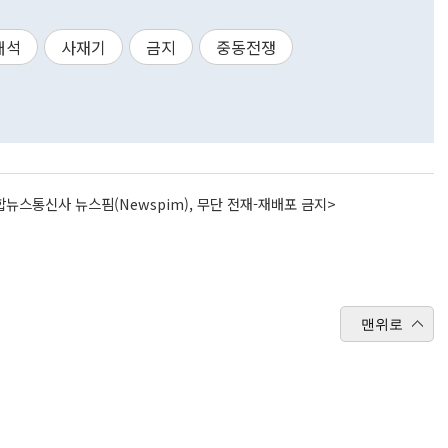
매석
사재기
금지
중동전쟁
뉴스통신사 뉴스핌(Newspim), 무단 전재-재배포 금지>
맨위로