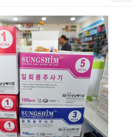
법원, '관저 이전 봐주기 감사' 유병
성폭력 피해자 보호단체, 경찰수사개
우크라, 러 탄도미사일 공격에 속수무
"5.18은 북한 지령" 설교한 목사 불