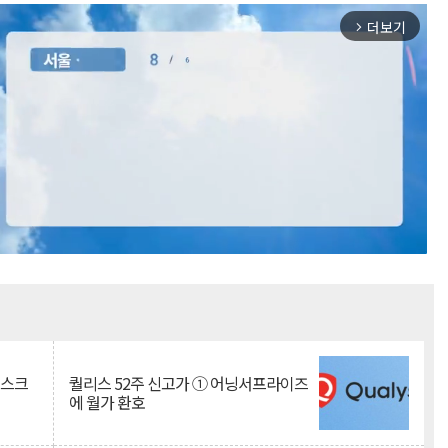
더보기
arrow_forward_ios
Mute
리스크
퀄리스 52주 신고가 ① 어닝서프라이즈
에 월가 환호