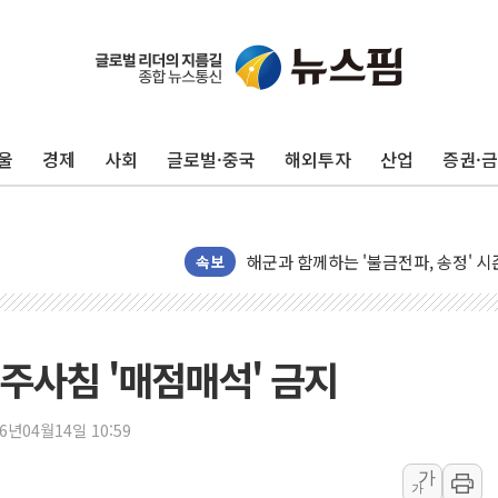
해군 1함대 창설 80주년…지역과 함께
[3보] 북, 원산서 동해로 단거리 탄도
우크라 드론 전술, 중남미 콜롬비아에
동해해경, 독도 해상서 부유물 감긴 
울
경제
사회
글로벌·중국
해외투자
산업
증권·
주한미군 "오산기지 누출, 백린 아닌 
구미 폐염산처리업체서 불 2시간30여
해군과 함께하는 '불금전파, 송정' 시
강원도 폭염특보 11일째…온열질환·가
속보
[코인 시황] 비트코인, ETF 자금 
[르포] 39도 폭염 속 잠실 개표소 시위
강원·전라권 폭염중대경보 확대…온열
주사침 '매점매석' 금지
빚투·레버리지 줄었지만, 반도체 두 
[2보] 북한, 원산서 동해상 단거리 
26년04월14일 10:59
양주 가전제품 창고서 화재…차량 3대
가
가
종로·중구 오피스 78%가 준공 10