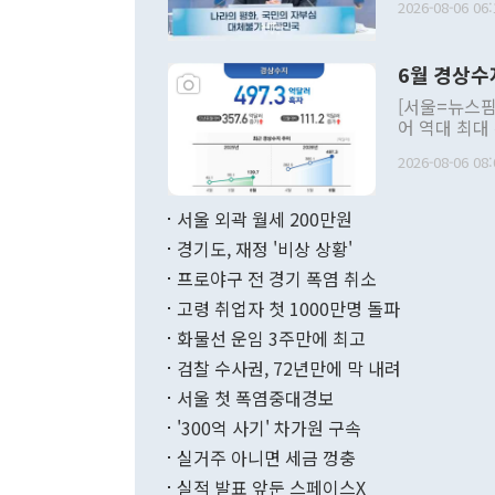
2026-08-06 06:
발언 중에는 
언한 것이 있
령은 공개적으
6월 경상수
주의적 희망에
관의 대북 정
[서울=뉴스핌
관 부처 장관
어 역대 최대
관의 무리한 
출 호조로 월
다. [정동영 통일부 장관이 지난달 23일 오후 서울 종로구 정부서울청사에
2026-08-06 08:
료=한국은행] 한국은행이 6일 발표한 '2026년 6월 국제수지(잠정)'에
서 취임 1주년 
면 지난 6월
부 장관 권한
1000만달러
서울 외곽 월세 200만원
발전 구상'을
이에 따라 올
적 갈등 해결
경기도, 재정 '비상 상황'
했다. 경상수
결과 혐오의 
9000만달러
프로야구 전 경기 폭염 취소
년간의 CVI
지 기준 상품
고령 취업자 첫 1000만명 돌파
무너졌다고도 
며 월간 기준
현실을 바꾸는
달러로 38.
화물선 운임 3주만에 최고
를 평화 체제
196.9% 급
검찰 수사권, 72년만에 막 내려
함께 4자 대
수출은 160
지만 이 대통
서울 첫 폭염중대경보
(18.6%) 
화공존 정책이
했다. 통관 기
'300억 사기' 차가원 구속
다"고 지적했
(16.4%)
투리가 잡혀 
실거주 아니면 세금 껑충
월(-10억9
쁜 상황이 초
증가와 유류할
실적 발표 앞둔 스페이스X