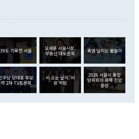
합의를 선제적으로 복원해야 한다는 정 장관의 주장에 대해서도
지식재산권사용료수지는 전월 흑자에서 4억4000만달러 적자
대로 하는 게 과연 한반도의 평화와 안정에 플러스냐, 결론적
 본원소득수지는 배당소득을 중심으로 32억7000만달러 흑자
이 들 때도 있다"며 부정적으로 반응했다. 조현 외교부 장
월(21억7000만달러)보다 흑자 폭이 확대됐다. 배당소득수지
 사후 브리핑에서 정 장관이 언급한 '4자 회담'에 대해 "이상
이 늘어난 데다 전월 분기배당에 따른 기저효과로 배당지급이
 어떤 희망이라 하더라도 그건 아직 조율되지 않은 방법"이
6000만달러 흑자를 나타냈다. 금융계정 순자산은 6월 중 467
들께서 디스카운트해 주시면 좋겠다"고 선을 그었다. 정 장관
러 증가해 월간 기준 역대 최대 증가 폭을 기록했다. 종전 최대
아 블라디보스토크에서 열리는 '동방경제포럼(EEF)'을 언급하
월(369억9000만달러)을 넘어선 것이다. 직접투자에서는 내국
원에서 (참석을) 검토하고 있다"고 발언한 데 대해서도 조 장관
가 80억1000만달러, 외국인의 국내투자가 46억3000만달러
외교부의 몫"이라며 "아직 거기까지 진도가 나가지 않았다"고
오세훈 서울시장,
. 증권투자에서는 외국인의 국내 주식 매도세가 이어졌다. 외
39도 기록한 서울
폭염 날리는 물놀이
부동산 대토론회
장관이 이날 소개한 대북 구상과 설명은 정부 내 조율을 거치지
주식 투자는 차익실현 매도 등의 영향으로 316억1000만달러
서 문제가 있다. 특히 주적 표현 대체와 국호 사용, 9·19 군
(-310억5000만달러)에 이어 역대 최대 순매도 기록을 다시
 4자회담 추진 등은 통일부 장관이 결정할 사안이 아니어서 월
국인의 국내 채권투자는 세계국채지수(WGBI) 자금 유입에도
이 나오고 있다. 이 대통령은 정 장관의 업무보고를 듣고 난
도래 영향으로 증가 폭이 줄어든 52억9000만달러를 기록했
2026 서울시 통합
무보고에 발표했다고 승인난 건 아니다"라고 재차 확인했다. 정
민주당 당대표 후보
비 오는 날의 '비
 해외 증권투자는 주식을 중심으로 35억6000만달러 증가했
방위회의 화재 진압
자 2차 TV토론회
광'처럼
통은 "정 장관의 발언 내용은 대부분 국가안전보장회의(NSC)
newspim.com
훈련
된 사안이 아닌 정 장관의 개인적 생각에 가깝다"며 "안보 관
이 정부의 공식 정책이 아닌 사안을 추진하겠다고 업무보고를
 면전에서 '국군통수권자가 나서야 한다'고 주장한 것은 심각
 5일 청와대 영빈관에서 열린 통일
 외교 안보 부처 업무보고에서 발언하고 있다. [사진=청와대]
장이 현 시점에서 이미 참고가 될 수 없는 과거의 경험 또는 사
식에 기반하고 있다는 것이다. 정 장관이 주장하는 구상은 급
 있는 북한의 전략과 한반도 및 국제 정세를 전혀 반영하지