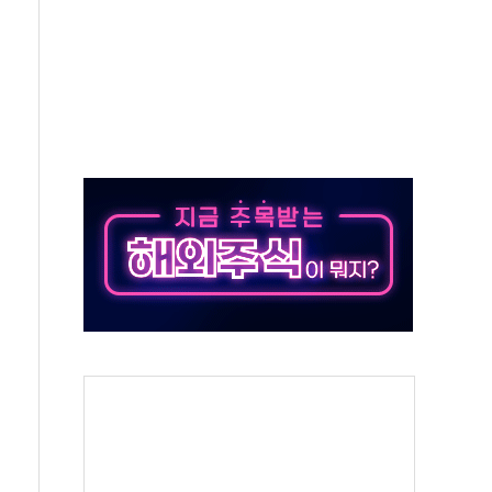
호 구속적부심 기각
혁위에 보완수사권 폐지 우려 전달
책… 패트리엇 미사일 지원, 작년의 3분의 1
구속 송치