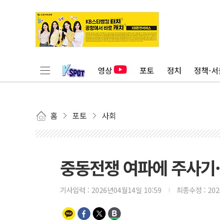
영상
포토
정치
정책·서
홈
포토
사회
중동전쟁 여파에 주사기·
기사입력 :
2026년04월14일 10:59
최종수정 :
20