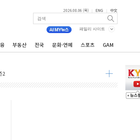
하는 '선봉'의 대민 봉사
2026.08.06 (목)
ENG
中文
|
|
미사일 1발 발사… 올해 10번째·42일 만 도발
 새 안보 위기… 반군·마약카르텔이 습득해 전투 활용
패밀리 사이트
어선 구조
금융
부동산
전국
문화·연예
스포츠
GAM
무해한 표면 부식 물질"
분만에 진화...외국인 노동자 숨져
즌2
축 피해 최소화 '총력 대응'
유입에도 박스권…美 암호화폐 법안 처리 여부도 변수
 '62일째'..."대부분 여기서 상주"
질환자 2665명·사망 23명
종목에 코스피 '휘청'
탄도미사일 발사
·건물 1동 전소
년 이상…리뉴얼이 경쟁력 가른다