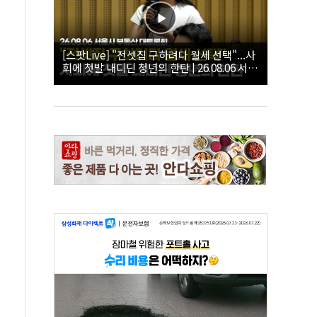
[스팟Live] "전셋집 구하려다 월세 선택"...사
회에 첫발 내디딘 청년의 한탄 | 26.08.06 서울
시 부동산 대토론회