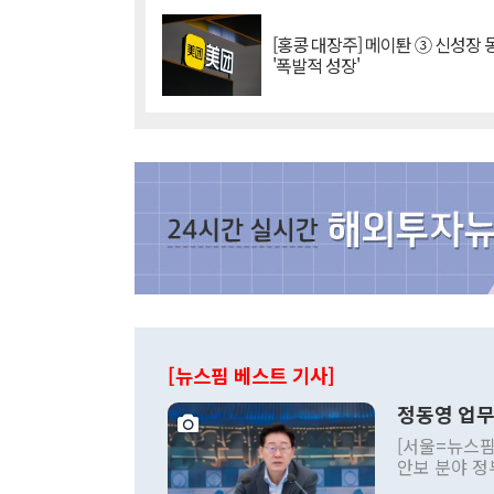
[홍콩 대장주] 메이퇀 ③ 신성장
'폭발적 성장'
[뉴스핌 베스트 기사]
정동영 업무
[서울=뉴스핌
안보 분야 정
평화공존 발전