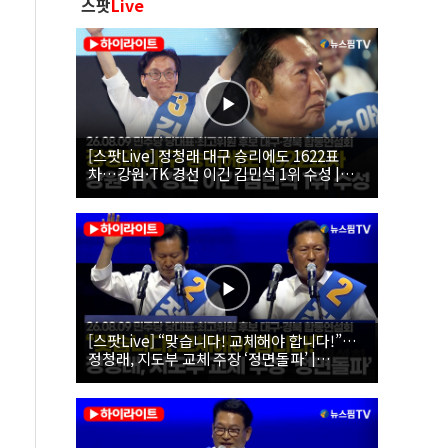
스팟
Live
[스팟Live] 정청래 대구 승리에도 1622표
차…강원·TK 경선 이긴 김민석 1위 수성 |
26.08.09 더불어민주당 당대표·최고위원 후
보 대구·경북 합동연설회
[스팟Live] “맞습니다! 교체해야 합니다!”…
정청래, 지도부 교체 주장 ‘정면돌파’ |
26.08.09 더불어민주당 당대표·최고위원 후
보 대구·경북 합동연설회