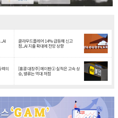
Mute
.AI
클라우드플레어 14% 급등해 신고
점...AI 지출 확대에 전망 상향
 동력의
[홍콩 대장주] 메이퇀② 실적은 고속 상
승, 밸류는 역대 저점