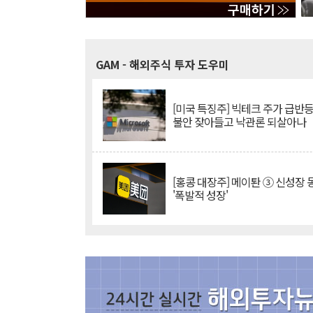
GAM
- 해외주식 투자 도우미
[미국 특징주] 빅테크 주가 급반등..
불안 잦아들고 낙관론 되살아나
[홍콩 대장주] 메이퇀 ③ 신성장
'폭발적 성장'