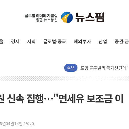
울
경제
사회
글로벌·중국
해외투자
산업
증권·
125mm 폭우 쏟아진 울진..
평택 진위면 공장서 탱크 내
포항 블루밸리 국가산단에 '
상주 낙동강 선착장 하류서 50
속보
[종합] 김민석, 정청래에 누적 1
민주당 경북도당위원장에 오중
인천서 말다툼 중 어머니 살
억원 신속 집행…"면세유 보조금 이
김민석, 강원·대구·경북 경선서
[속보] 민주, 강원·대구·경북 
[속보] 민주, 경북 경선 결과 
26년04월13일 15:20
[속보] 민주, 대구 경선 결과 