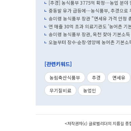
[추경] 농식품부 3775억 확정…농업 분야
중동발 유가 급등에…농식품부, 추경으로 
송미령 농식품부 장관 "면세유 가격 안정
연 매출 30억 초과 의료기관도 '농어촌 기
송미령 농식품부 장관, 옥천 찾아 기본소득
오늘부터 장수·순창·영양에 농어촌 기본소득
[관련키워드]
농림축산식품부
추경
면세유
무기질비료
농업인
<저작권자(c) 글로벌리더의 지름길 종합