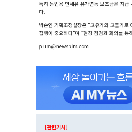
특히 농업용 면세유 유가연동 보조금은 지급 
다.
박순연 기획조정실장은 "고유가와 고물가로 
집행이 중요하다"며 "현장 점검과 회의를 통
plum@newspim.com
[관련기사]