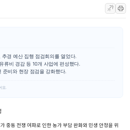
가
[속보] 민주, 강원 경선 결과 
가
정재헌 CEO, SKT 장기고
최태원, 노소영에 9440억
하나금융, 명동 소상공인에 
인천시 광복절 현수막 '태
병무청, 보충역 전면 손질…
 추경 예산 집행 점검회의를 열었다.
홈플러스發 대형마트 판매,
 유류비 경감 등 10개 사업에 편성했다.
윤준병·이해민 의원, '정부
전 준비와 현장 점검을 강화했다.
'호우·산사태 주의보' 울진 
어요.
성
가 중동 전쟁 여파로 인한 농가 부담 완화와 민생 안정을 위