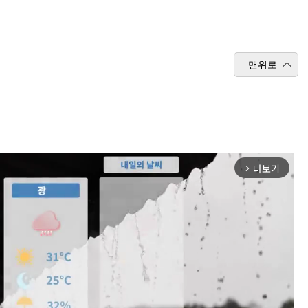
맨위로
더보기
arrow_forward_ios