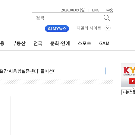
2026.08.09 (일)
ENG
中文
|
|
패밀리 사이트
금융
부동산
전국
문화·연예
스포츠
GAM
.'두천~하당'·'올미골교' 차량 통행 선제 제한
부 작업 중 근로자 1명 숨져
철강 AI융합실증센터' 들어선다
대 숨진 채 발견...경찰, 조사 중
.48%p 차 선두 유지...金 46.01% vs 鄭 44.53%
기 당선...합산득표율 68.63%
해 10대 구속…범행 후 반려견도 죽여
 정청래에 승리…金 48.54% vs 鄭 44.40%
경선 결과...김민석 48.54% 정청래 44.40%
발표...김민석 47.37% 정청래 45.71% 송영길 6.92%
발표...정청래 47.82% 김민석 46.35% 송영길 5.83%