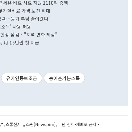
 면세유·비료·사료 지원 1118억 증액
무기질비료 가격 보전 확대
 총력…농가 부담 줄이겠다"
본소득' 사용 허용
 현장 점검…"지역 변화 체감"
 月 15만원 첫 지급
유가연동보조금
농어촌기본소득
뉴스통신사 뉴스핌(Newspim), 무단 전재-재배포 금지>