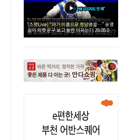
[스팟Live] “자기 이름으로 정당명을…” 송영
길이 피켓 문구 보고 놀란 이유는? | 26.08.09
더불어민주당 당대표·최고위원 후보 대구·경
북 합동연설회