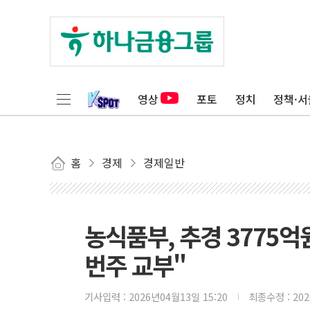
영상
포토
정치
정책·서
홈
경제
경제일반
농식품부, 추경 3775
번주 교부"
기사입력 :
2026년04월13일 15:20
최종수정 :
20