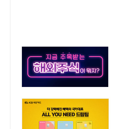
발표...김민석 50.30% 정청래 41.94% 송영길 7.76%
객 400명 맞이…"마음 잇는 시간 되길"
 지급 확정되나…재상고 앞두고 막판 셈법
'행복상자' 전달
극기 거꾸로' 논란…이틀만에 철거
 예술·체육요원 최대 33% 감축
 역대 최대폭 감소한 9.4%↓…유통업계 양극화 심화
 특사'로 콜롬비아 대통령 취임식 참석
시간당 30mm 강한 비...호우 피해 없어