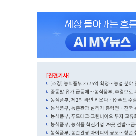
[관련기사]
[추경] 농식품부 3775억 확정…농업 분야
중동발 유가 급등에…농식품부, 추경으로 
농식품부, 제2의 라면 키운다…K-푸드 수출
농식품부, 농촌관광 살리기 총력전…전국 순
농식품부, 푸드테크·그린바이오 투자 교류
농식품부, 농식품 혁신기업 29곳 선발…
농식품부, 농촌관광 아이디어 공모…청년 