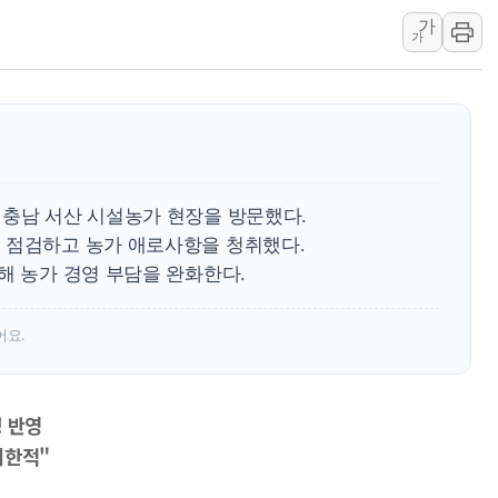
가
폐기물 수거하다 참변…60대
가
서울 중랑구 주택가서 흉기 난
李대통령 "결혼 때문에 손해 
여수 오동도 인근 해상서 모
추미애, '위안부' 피해자 기림
인천 선재도 갯벌서 해루질 중
 충남 서산 시설농가 현장을 방문했다.
인천서 말다툼 중 어머니 흉기
 점검하고 농가 애로사항을 청취했다.
'화합' 꺼낸 김민석에 '뻔뻔
해 농가 경영 부담을 완화한다.
李대통령, ISA 개편 재검토 
어요.
경 반영
제한적"