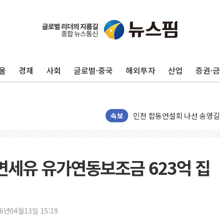
울
경제
사회
글로벌·중국
해외투자
산업
증권·
울진·영덕 '호우특보'-포항 '
[종합] 김민석, 정청래에 '0.86
인천 합동연설회 나선 송영길
김민석, 2주차 제주·인천 경선서
속보
인사하는 김민석 당대표 후보
[속보] 민주, 제주·인천 경선 결
[속보] 민주, 인천 경선 결과 발
면세유 유가연동보조금 623억 집
[속보] 민주, 제주 경선 결과 발
이번주 국내 주요 금융일정(8.1
美, 이란전 출구전략 만지작
26년04월13일 15:19
강릉·동해·삼척 시간당 최대 