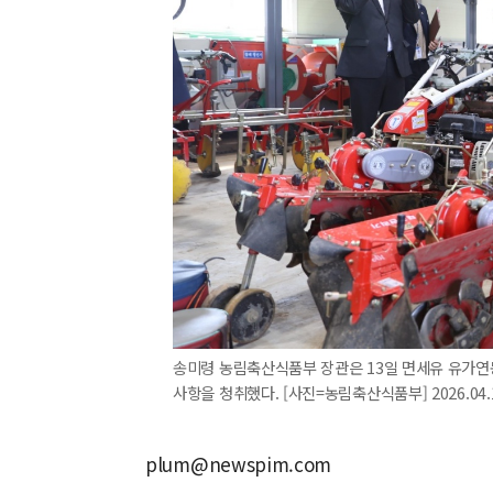
송미령 농림축산식품부 장관은 13일 면세유 유가연동
사항을 청취했다. [사진=농림축산식품부] 2026.04.1
plum@newspim.com