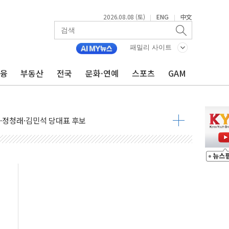
2026.08.08 (토)
ENG
中文
|
|
패밀리 사이트
금융
부동산
전국
문화·연예
스포츠
GAM
산사태 주의보'...경북도, 호우 피해·통제구간 없어
%p' 차 재역전 성공...金 45.42% vs 鄭 44.56%
·정청래·김민석 당대표 후보
 정청래에 승리...47.75% vs 42.08%
과 발표...김민석 47.75% 정청래 42.08%
표...김민석 45.09% 정청래 43.27% 송영길 11.63%
표...김민석 52.64% 정청래 39.89% 송영길 7.47%
0~8.14)
…공습 한계·탄약 부족 현실화
50㎜ 폭우…강원 동해안 강한 비 이어져