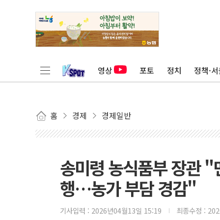
영상
포토
정치
정책·서
홈
경제
경제일반
송미령 농식품부 장관 "
행…농가 부담 경감"
기사입력 :
2026년04월13일 15:19
최종수정 :
20