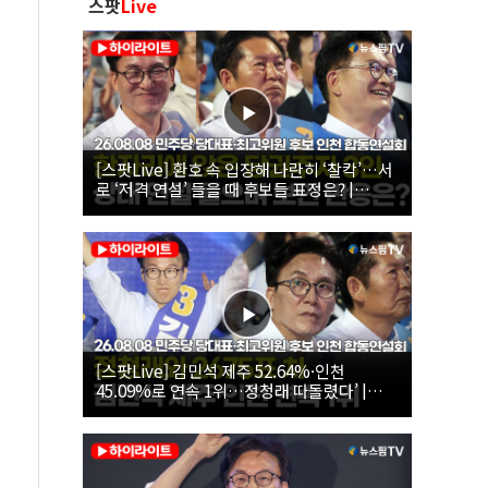
스팟
Live
[스팟Live] 환호 속 입장해 나란히 ‘찰칵’…서
로 ‘저격 연설’ 들을 때 후보들 표정은? |
26.08.08 더불어민주당 당대표·최고위원 후
보 인천 합동연설회
[스팟Live] 김민석 제주 52.64%·인천
45.09%로 연속 1위…정청래 따돌렸다’ |
26.08.08 더불어민주당 당대표·최고위원 후
보 인천 합동연설회