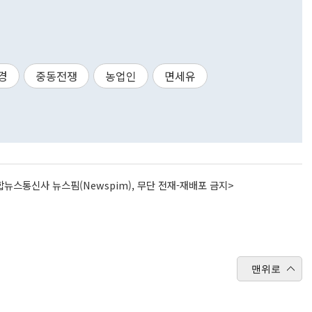
경
중동전쟁
농업인
면세유
뉴스통신사 뉴스핌(Newspim), 무단 전재-재배포 금지>
맨위로