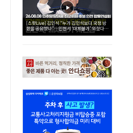
[스팟Live] 김민석 “누가 김민석보다 국정 방
향을 공유했나”…인천서 ‘대체불가’ 외쳤다 |
26.08.08 더불어민주당 당대표·최고위원 후
보 인천 합동연설회