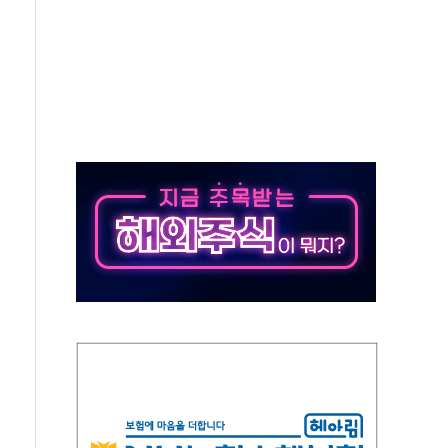
 환경미화원 수거차에 치여 사망
동…60대 남성 2명 숨져
보는 일 없게"…'결혼 페널티' 22개 과제 손본다
터보트 전복…1명 사망·1명 실종
의 날 참석..."국제적 시민 연대로 목소리 내야"
 실종 60대 나흘만에 숨진 채 발견
 살해 10대 아들 체포
' 받아친 정청래…제주 연설서 신경전 고조
지시…與 "적극 환영"·野 "졸속 국정"