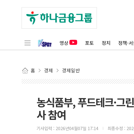
영상
포토
정치
정책·서
홈
경제
경제일반
농식품부, 푸드테크·그린
사 참여
기사입력 :
2026년04월07일 17:14
최종수정 :
20