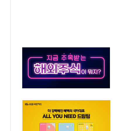
세
엘·이란 위협에 맞설 자체 억지력 강화
동
톱'… 美 해상봉쇄 영향
각
체주 '활짝'
스닥 선물 1%대 상승
상 기대 후퇴