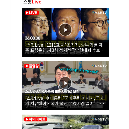
스팟
Live
[스팟Live] ‘1211표 차’ 초접전, 승부 가를 제
주 표심은?...제3차 정기전국당원대회 후보자
제주 합동연설회 생중계 | 26.08.08
[스팟Live] 李대통령 "국가폭력 피해자, 국가
가 치유해야…국가 책임 유효기간 없어"｜
26.08.07 국가폭력 피해자 위로 오찬