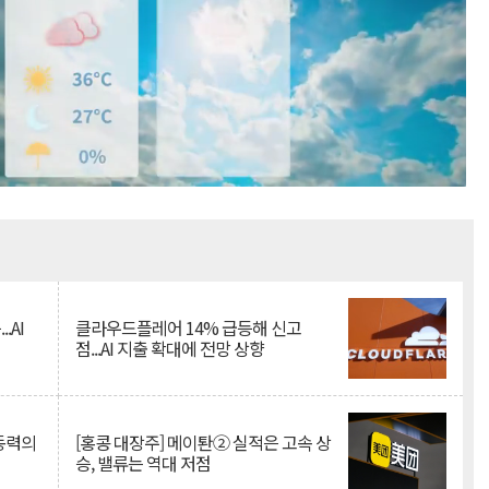
Mute
.AI
클라우드플레어 14% 급등해 신고
점...AI 지출 확대에 전망 상향
 동력의
[홍콩 대장주] 메이퇀② 실적은 고속 상
승, 밸류는 역대 저점