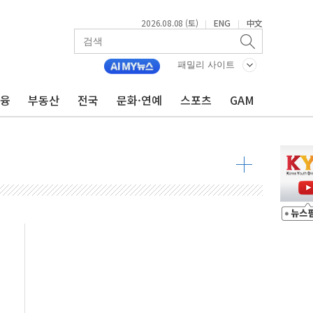
2026.08.08 (토)
ENG
中文
|
|
패밀리 사이트
금융
부동산
전국
문화·연예
스포츠
GAM
해소될 듯
것"
지대' 우려
청래 '격차 확대'
타진
최고치
 요구
낮아지며 상승… STOXX 600 지수는 나흘 연속 최고치