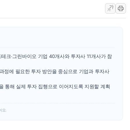
가
미 연준 매파 기세 꺾이나…고용 감소에 9월 동결 전망 우
가
[종합] 이슬람 수니파 3국, '공동방위협정' 체결… 이스라
트럼프, 백신·자폐증 행정명령 검토…"이르면 다음 주"
美 항소법원, 백악관 무도회장 공사 중단 명령…트럼프 제
이란 핵심 원유 수출항 '하르그섬', 최근 1주일 이상 '올스
美 고용 쇼크에 엔화 장중 급등…시장은 "또 개입했나" 촉
테크·그린바이오 기업 40개사와 투자사 11개사가 참
[AI MY 뉴스] 뉴욕 반도체주 프리뷰...美 고용 쇼크에 반도
뉴욕증시 프리뷰, 美 고용 쇼크에 금리 인상 우려 후퇴…나
전 과정에 필요한 투자 방안을 중심으로 기업과 투자사
[종합] 美 7월 고용 2만3000명 감소 '쇼크'…9월 금리 인
 통해 실제 투자 집행으로 이어지도록 지원할 계획
어요.