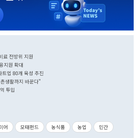
료·비료 전방위 지원
금융지원 확대
타트업 80개 육성 추진
·농촌생활까지 바꾼다"
0억 투입
미어
모태펀드
농식품
농업
민간