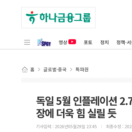
영상
포토
정치
정책·서
홈
글로벌·중국
특파원
독일 5월 인플레이션 2.
장에 더욱 힘 실릴 듯
기사입력 :
2026년05월29일 23:45
최종수정 :
20