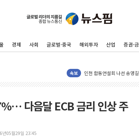
울
경제
사회
글로벌·중국
해외투자
산업
증권·
울진·영덕 '호우특보'-포항 '
[종합] 김민석, 정청래에 '0.86
인천 합동연설회 나선 송영길
속보
김민석, 2주차 제주·인천 경선서
인사하는 김민석 당대표 후보
[속보] 민주, 제주·인천 경선 결
7%… 다음달 ECB 금리 인상 주
[속보] 민주, 인천 경선 결과 발
[속보] 민주, 제주 경선 결과 발
이번주 국내 주요 금융일정(8.1
26년05월29일 23:45
美, 이란전 출구전략 만지작