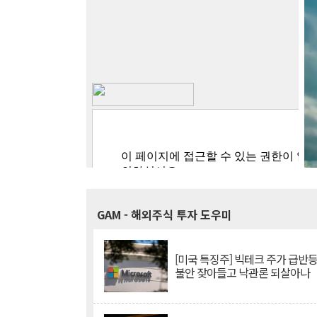
GAM
- 해외주식 투자 도우미
[미국 특징주] 빅테크 주가 급반등..
불안 잦아들고 낙관론 되살아나