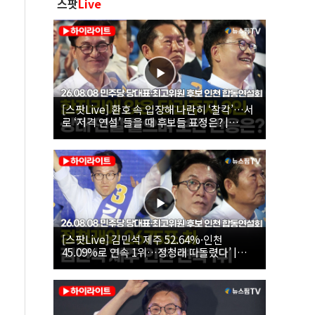
스팟
Live
[스팟Live] 환호 속 입장해 나란히 ‘찰칵’…서
로 ‘저격 연설’ 들을 때 후보들 표정은? |
26.08.08 더불어민주당 당대표·최고위원 후
보 인천 합동연설회
[스팟Live] 김민석 제주 52.64%·인천
45.09%로 연속 1위…정청래 따돌렸다’ |
26.08.08 더불어민주당 당대표·최고위원 후
보 인천 합동연설회