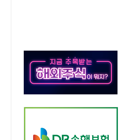
50㎜ 폭우…강원 동해안 강한 비 이어져
 환경미화원 수거차에 치여 사망
동…60대 남성 2명 숨져
보는 일 없게"…'결혼 페널티' 22개 과제 손본다
터보트 전복…1명 사망·1명 실종
의 날 참석..."국제적 시민 연대로 목소리 내야"
 실종 60대 나흘만에 숨진 채 발견
 살해 10대 아들 체포
' 받아친 정청래…제주 연설서 신경전 고조
지시…與 "적극 환영"·野 "졸속 국정"