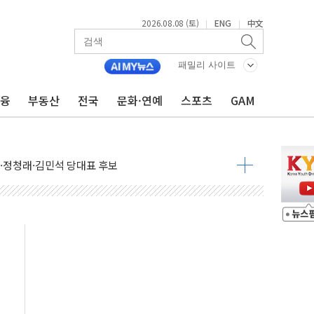
2026.08.08 (토)
ENG
中文
|
|
패밀리 사이트
금융
부동산
전국
문화·연예
스포츠
GAM
산사태 주의보'...경북도, 호우 피해·통제구간 없어
%p' 차 재역전 성공...金 45.42% vs 鄭 44.56%
·정청래·김민석 당대표 후보
 정청래에 승리...47.75% vs 42.08%
과 발표...김민석 47.75% 정청래 42.08%
표...김민석 45.09% 정청래 43.27% 송영길 11.63%
표...김민석 52.64% 정청래 39.89% 송영길 7.47%
0~8.14)
…공습 한계·탄약 부족 현실화