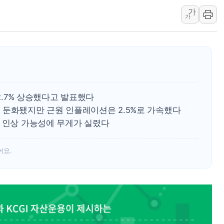
강릉·동해·삼척 시간당 최대 
가
가
폐기물 수거하다 참변…60대
서울 중랑구 주택가서 흉기 난
李대통령 "결혼 때문에 손해 
여수 오동도 인근 해상서 모
추미애, '위안부' 피해자 기림
 2.7% 상승했다고 발표했다
인천 선재도 갯벌서 해루질 중
 둔화됐지만 근원 인플레이션은 2.5%로 가속했다
인천서 말다툼 중 어머니 흉기
리 인상 가능성에 무게가 실렸다
'화합' 꺼낸 김민석에 '뻔뻔
李대통령, ISA 개편 재검토 
어요.