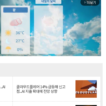
더보기
arrow_forward_ios
Mute
.AI
클라우드플레어 14% 급등해 신고
점...AI 지출 확대에 전망 상향