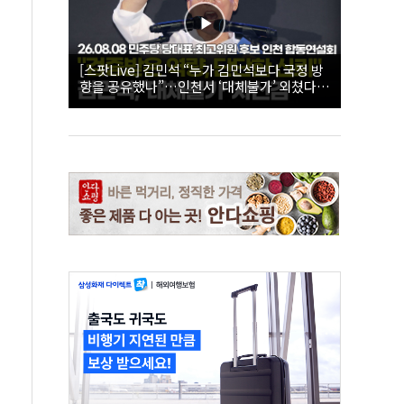
[스팟Live] 김민석 “누가 김민석보다 국정 방
향을 공유했나”…인천서 ‘대체불가’ 외쳤다 |
26.08.08 더불어민주당 당대표·최고위원 후
보 인천 합동연설회