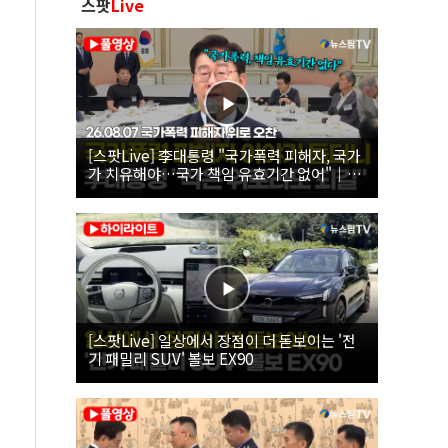
스팟
Live
[스팟Live] 李대통령 "국가폭력 피해자, 국가
가 치유해야…국가 책임 유효기간 없어"｜
26.08.07 국가폭력 피해자 위로 오찬
[스팟Live] 일상에서 장점이 더 돋보이는 '전
기 패밀리 SUV' 볼보 EX90