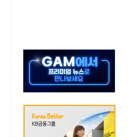
-서울시 '정책 엇박자'
생애최초만 경쟁 치열
래·ETF 매수에도 고유가·금리·입법 지연 '삼중 부담'
...석유·가스주 올랐지만 빈그룹이 상쇄
총수요 104.3GW 기록
 위기 고조되는 또 다른 중동 화약고