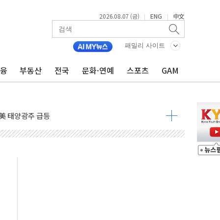
2026.08.07 (금)
ENG
中文
|
|
자 7359명 끝까지 찾겠다"
 톤 낮춰
패밀리 사이트
항시 '시끌'
금융
부동산
전국
문화·연예
스포츠
GAM
름…수도권 집중 완화 전환점"
주재… "전폭적 공급 확대·속도전 총력"
…美 태양광주 급등
도 놀랍지 않아"
태양광 착공…여의도 1.6배 규모
...금융주 낙폭 커
정책 아냐" 해명
~9일 최대 100mm 호우
결… 수니파 국가들의 새 안보 협력 구도
비온 59㎡ 18억원대