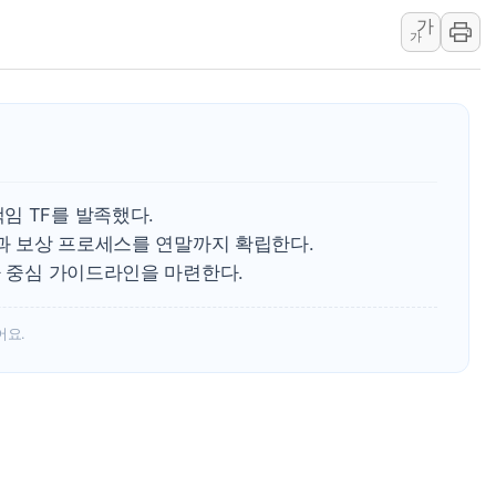
가
용산공원·그린벨트로 또 충돌…반복되는 국토부
가
[AI 부동산 투데이] 특공 전략도 '극과 극'…
[코인시황] 비트코인 6만4000달러대 횡보…고
[베트남 증시] 유동성 부진 지속, 강보합 마감
'찜통더위'에 전력수요 역대 최고치 경신…한낮 
후티 반군, 예멘 정부군과 사우디 동시 공격…
임 TF를 발족했다.
준과 보상 프로세스를 연말까지 확립한다.
자 중심 가이드라인을 마련한다.
어요.