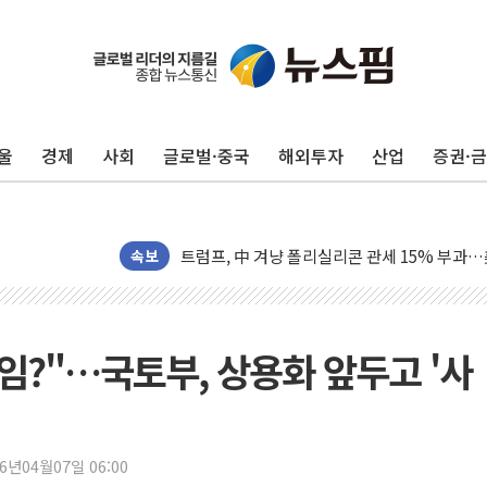
보훈부, 미 DPAA와 MOU… "6·25 미군 실종
트럼프 "금리 내려야"…파월 때와 달리 워시엔
특정 정치인 측근 포항시 정책특보 내정설...포
울
경제
사회
글로벌·중국
해외투자
산업
증권·
李 "해남 태양광, 대한민국 다음 100년 밑거
李 대통령, '6시간 마라톤 부동산 2차 회의' 
트럼프, 中 겨냥 폴리실리콘 관세 15% 부과
[사진] 빈살만과 에르도안의 만남
속보
이란와이어 "이란 최고지도자 위독…곧 사망해
남동발전, 해남군에 국내 최대 규모 400MW 
[인도증시] 중동 불안 속 유가 상승에 소폭 하락
임?"…국토부, 상용화 앞두고 '사
황희 '폐버스 청년주택' SNS 글 역풍에 "정부
폭염 누그러지고 가뭄 숙지나...경북동해안권 8
사우디·튀르키예·파키스탄, '공동방위협정' 체
26년04월07일 06:00
신길동 신축도 3.3㎡당 7250만원…써밋 클라