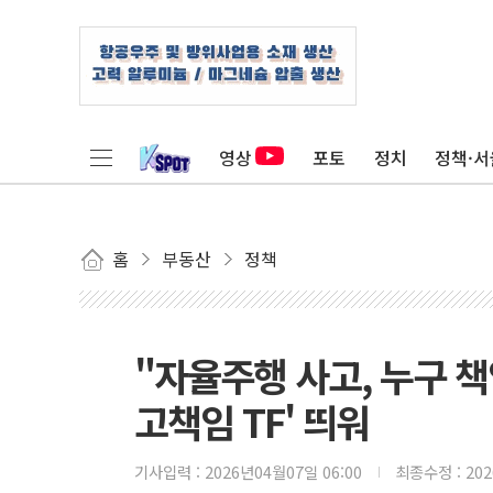
영상
포토
정치
정책·서
홈
부동산
정책
"자율주행 사고, 누구 책
고책임 TF' 띄워
기사입력 :
2026년04월07일 06:00
최종수정 :
20