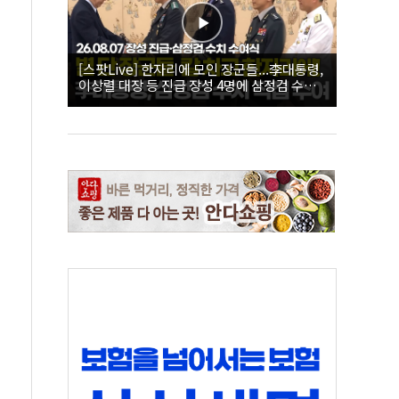
[스팟Live] 한자리에 모인 장군들...李대통령,
이상렬 대장 등 진급 장성 4명에 삼정검 수치
직접 수여｜26.08.07 장성 진급·삼정검 수치
수여식