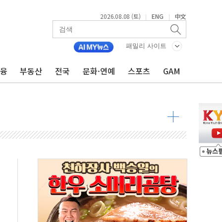
2026.08.08 (토)
ENG
中文
|
|
패밀리 사이트
금융
부동산
전국
문화·연예
스포츠
GAM
 물결
동
 구조
관측
 발효
8도 넘으면 중단
해소될 듯