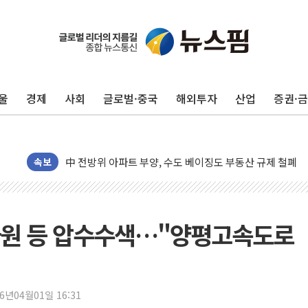
울
경제
사회
글로벌·중국
해외투자
산업
증권·
동해중부 전 해상 풍랑주의보…10일까지 최대 3.5m 높은
연일 폭염에 온열질환 사망 23명…정부, 비상대응기구 가
中 전방위 아파트 부양, 수도 베이징도 부동산 규제 철폐
속보
인제 용대리 계곡서 수위 상승으로 피서객 7명 고립…전원
동해시, 11~14일 '별똥별 멍' 운영…페르세우스 유성우 
강원 중·남부 동해안 시간당 50mm 이상 폭우…호우경보
자원 등 압수수색…"양평고속도로
청양 밭에서 일하던 90대 숨져…온열질환 여부 조사
폭염에 車 운전면허 기능시험 오전 집중 편성…체감온도 3
李대통령, 'ISA·주가누르기 방지법' 전면 재검토 지시
26년04월01일 16:31
'호우 특보' 경북 울진 시간당 20~30mm 강한 비...가뭄 