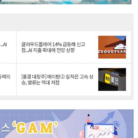
Mute
.AI
클라우드플레어 14% 급등해 신고
점...AI 지출 확대에 전망 상향
 동력의
[홍콩 대장주] 메이퇀② 실적은 고속 상
승, 밸류는 역대 저점