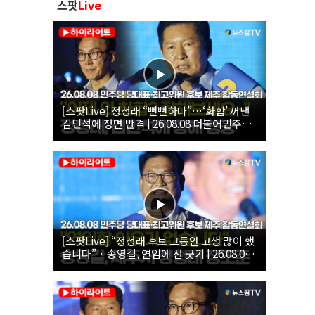
스팟
Live
[스팟Live] 정청래 “뻔뻔하다”…‘화합’ 꺼낸
김민석에 정면 반격 | 26.08.08 더불어민주당
당대표·최고위원 후보 제주 합동연설회
[스팟Live] “정청래 후보 그동안 고생 많이 했
습니다”…송영길, 연임에 선 긋기 | 26.08.08
더불어민주당 당대표·최고위원 후보 제주 합
동연설회