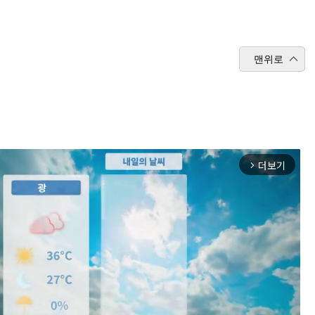
맨위로
더보기
arrow_forward_ios