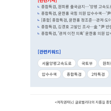
[관련기사]
종합특검, 원희룡 출국금지…'양평 고속도로
종합특검, 윤한홍 국힘 의원 압수수색…'尹
[종합] 종합특검, 윤한홍 정조준…관저·
종합특검, 김경호 고발인 조사…金 "尹 
종합특검, '관저 이전 의혹' 윤한홍 의원 
[관련키워드]
서울양평고속도로
국토부
원희
압수수색
종합특검
2차특검
<저작권자(c) 글로벌리더의 지름길 종합