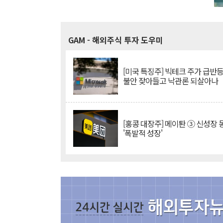
GAM
- 해외주식 투자 도우미
[미국 특징주] 빅테크 주가 급반등..
불안 잦아들고 낙관론 되살아나
[홍콩 대장주] 메이퇀 ③ 신성장
'폭발적 성장'