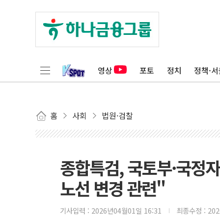
영상
포토
정치
정책·서
홈
사회
법원·검찰
종합특검, 국토부·국정
노선 변경 관련"
기사입력 :
2026년04월01일 16:31
최종수정 :
20