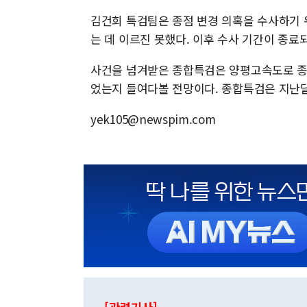
김건희 특검팀은 종점 변경 의혹을 수사하기 
는 데 이르진 못했다. 이후 수사 기간이 종료
사건을 넘겨받은 종합특검은 양평고속도로 종점
었는지 들여다볼 전망이다. 종합특검은 지난달
yek105@newspim.com