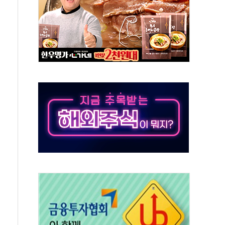
것"
지대' 우려
타진
청래 '격차 확대'
최고치
 요구
낮아지며 상승… STOXX 600 지수는 나흘 연속 최고치
세