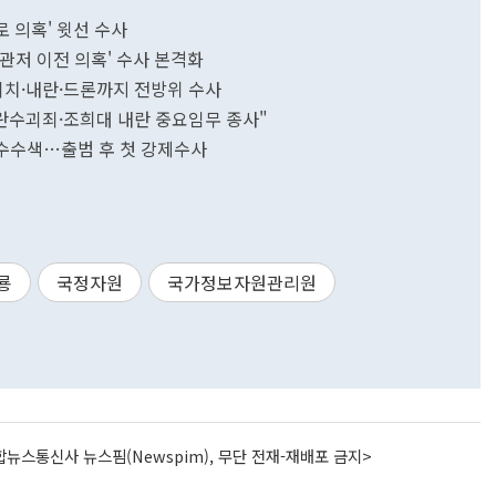
 의혹' 윗선 수사
관저 이전 의혹' 수사 본격화
도이치·내란·드론까지 전방위 수사
반란수괴죄·조희대 내란 중요임무 종사"
압수수색…출범 후 첫 강제수사
룡
국정자원
국가정보자원관리원
뉴스통신사 뉴스핌(Newspim), 무단 전재-재배포 금지>