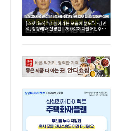
[스팟Live] “당 돌아가는 모습에 분노”…김민
석, 정청래와 신경전 | 26.08.08 더불어민주당
당대표·최고위원 후보 제주 합동연설회