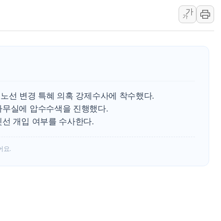
주말 무더위·열대야 지속…내륙 곳곳 소나기
가
가
오세훈 "용산공원 주택 검토, 민주당 스스로 원칙 뒤집는 
충북 주말 무더위 지속…청주·진천 35도, 곳곳 소나기
10월 보완수사권 폐지·공소청 출범…피해자들 '범죄 사각
한상협, 업계 개인정보 보안 새판 짠다…'자율규제단체' 
민주당, 오늘 제주·인천 경선 발표...김민석 '재역전' vs 정
 노선 변경 특혜 의혹 강제수사에 착수했다.
뉴욕증시, 고용 쇼크에 금리 인상 우려 후퇴…S&P500 
사무실에 압수수색을 진행했다.
트럼프, 쿡 연준 이사 해임 재추진…"26일까지 의혹 소명"
윗선 개입 여부를 수사한다.
유럽증시, 美 고용 예상 밖 부진에 연준 금리 인상 가능성 
미 연준 매파 기세 꺾이나…고용 감소에 9월 동결 전망 우
어요.