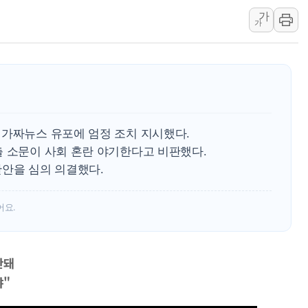
가
中 전방위 아파트 부양
가
인제 용대리 계곡서 수
동해시, 11~14일 '
강원 중·남부 동해안 
청양 밭에서 일하던 9
폭염에 車 운전면허 기
 가짜뉴스 유포에 엄정 조치 지시했다.
출 소문이 사회 혼란 야기한다고 비판했다.
산안을 심의 의결했다.
어요.
안돼
야"