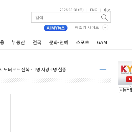
2026.08.08 (토)
ENG
中文
|
|
(8.10~8.14)
만지작…공습 한계·탄약 부족 현실화
패밀리 사이트
 최대 50㎜ 폭우…강원 동해안 강한 비 어어져
금융
부동산
전국
문화·연예
스포츠
GAM
…60대 환경미화원 수거차에 치여 사망
흉기 난동…60대 남성 2명 숨져
손해 보는 일 없게"…'결혼 페널티' 22개 과제 손본다
서 모터보트 전복…1명 사망·1명 실종
자 기림의 날 참석..."국제적 시민 연대로 목소리 내야"
질 중 실종 60대 나흘만에 숨진 채 발견
 흉기 살해 10대 아들 체포
 '뻔뻔' 받아친 정청래…제주 연설서 신경전 고조
재검토 지시…與 "적극 환영"·野 "졸속 국정"
주의보…10일까지 최대 3.5m 높은 물결
사망 23명…정부, 비상대응기구 가동