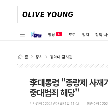
영상
포토
정치
정책·서
홈
정치
청와대·감사원
李대통령 "종량제 사재기
중대범죄 해당"
기사입력 :
2026년03월31일 11:05
최종수정 :
20