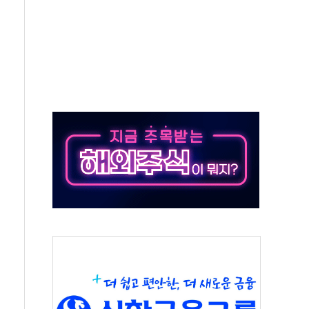
, 수도 베이징도 부동산 규제 철폐
위 상승으로 피서객 7명 고립…전원 구조
별똥별 멍' 운영…페르세우스 유성우 관측
시간당 50mm 이상 폭우…호우경보 발효
0대 숨져…온열질환 여부 조사
능시험 오전 집중 편성…체감온도 38도 넘으면 중단