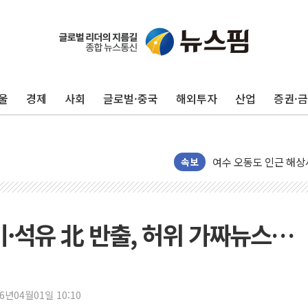
이번주 국내 주요 금융일정
美, 이란전 출구전략 
강릉·동해·삼척 시간당
울
경제
사회
글로벌·중국
해외투자
산업
증권·
폐기물 수거하다 참변
서울 중랑구 주택가서 
李대통령 "결혼 때문에 
여수 오동도 인근 해상
속보
추미애, '위안부' 피해
인천 선재도 갯벌서 해루
인천서 말다툼 중 어머니
·석유 北 반출, 허위 가짜뉴스…
'화합' 꺼낸 김민석에
李대통령, ISA 개편 
동해중부 전 해상 풍랑
26년04월01일 10:10
연일 폭염에 온열질환 