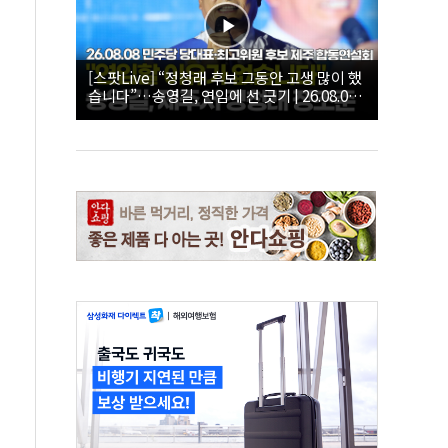
[스팟Live] “정청래 후보 그동안 고생 많이 했
습니다”…송영길, 연임에 선 긋기 | 26.08.08
더불어민주당 당대표·최고위원 후보 제주 합
동연설회