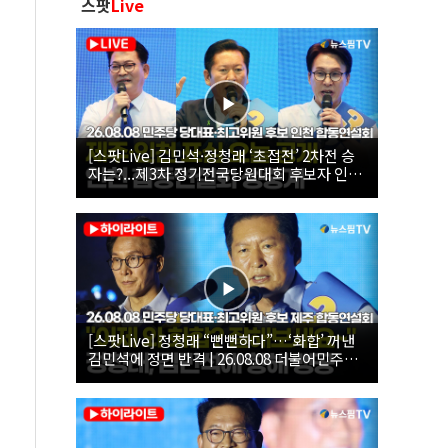
스팟
Live
[스팟Live] 김민석·정청래 ‘초접전’ 2차전 승
자는?...제3차 정기전국당원대회 후보자 인천
합동연설회 생중계 | 26.08.08
[스팟Live] 정청래 “뻔뻔하다”…‘화합’ 꺼낸
김민석에 정면 반격 | 26.08.08 더불어민주당
당대표·최고위원 후보 제주 합동연설회