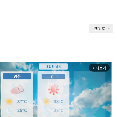
맨위로
더보기
arrow_forward_ios