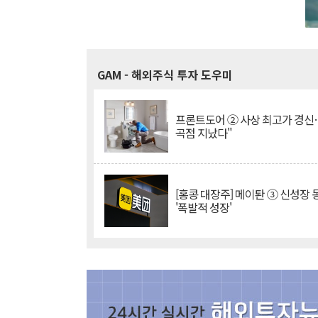
GAM
- 해외주식 투자 도우미
프론트도어 ② 사상 최고가 경신
곡점 지났다"
[홍콩 대장주] 메이퇀 ③ 신성장
'폭발적 성장'