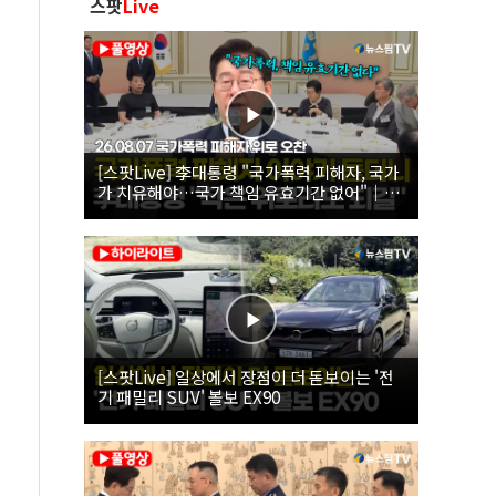
스팟
Live
[스팟Live] 李대통령 "국가폭력 피해자, 국가
가 치유해야…국가 책임 유효기간 없어"｜
26.08.07 국가폭력 피해자 위로 오찬
[스팟Live] 일상에서 장점이 더 돋보이는 '전
기 패밀리 SUV' 볼보 EX90