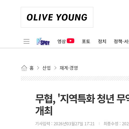
영상
포토
정치
정책·서
홈
산업
재계·경영
무협, '지역특화 청년 무
개최
기사입력 :
2026년03월27일 17:21
최종수정 :
20