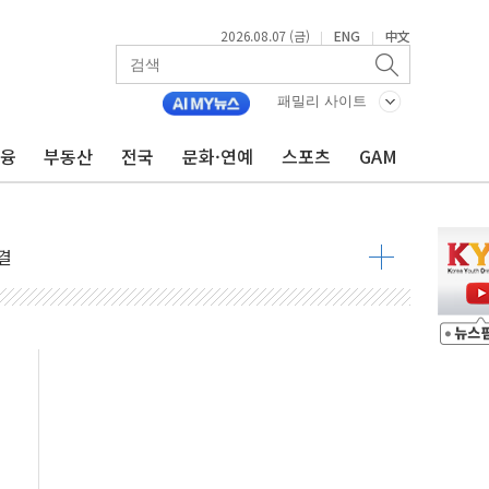
2026.08.07 (금)
ENG
中文
|
|
패밀리 사이트
금융
부동산
전국
문화·연예
스포츠
GAM
우려 후퇴…나스닥 선물 1%대 상승
…9월 금리 인상 기대 후퇴
체결
라우드플레어·태양광주↑ VS 트레이드데스크·웬디스↓
종자 7359명 끝까지 찾겠다"
 톤 낮춰
항시 '시끌'
름…수도권 집중 완화 전환점"
 주재… "전폭적 공급 확대·속도전 총력"
…美 태양광주 급등