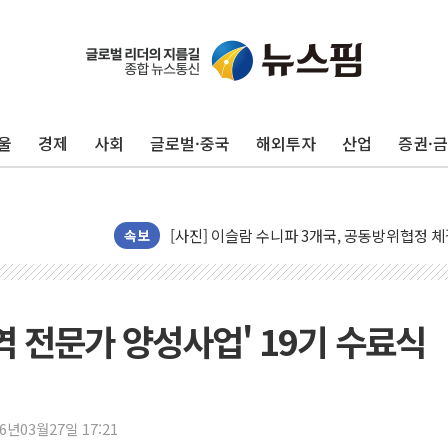
울
경제
사회
글로벌·중국
해외투자
산업
증권·
뉴욕증시 프리뷰, 美 고용 쇼크에 금리 인상 
[종합] 美 7월 고용 2만3000명 감소 '쇼크'
[사진] 이슬람 수니파 3개국, 공동방위협정 
속보
뉴욕증시 개장 전 특징주...아틀라시안·클
보훈부, 미 DPAA와 MOU… "6·25 미군 실
트럼프 "금리 내려야"…파월 때와 달리 워시엔
역 전문가 양성사업' 19기 수료식
특정 정치인 측근 포항시 정책특보 내정설...포
李 "해남 태양광, 대한민국 다음 100년 밑거
李 대통령, '6시간 마라톤 부동산 2차 회의'
트럼프, 中 겨냥 폴리실리콘 관세 15% 부과
26년03월27일 17:21