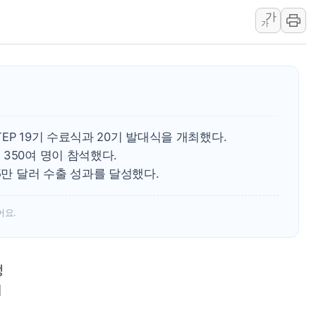
[사진] 빈살만과 에르도안의 만남
가
이란와이어 "이란 최고지도자 위독…곧 사망
가
남동발전, 해남군에 국내 최대 규모 400MW 
[인도증시] 중동 불안 속 유가 상승에 소폭 하락
황희 '폐버스 청년주택' SNS 글 역풍에 "정
폭염 누그러지고 가뭄 숙지나...경북동해안권 8
사우디·튀르키예·파키스탄, '공동방위협정' 
EP 19기 수료식과 20기 발대식을 개최했다.
신길동 신축도 3.3㎡당 7250만원…써밋 클라
350여 명이 참석했다.
용산공원·그린벨트로 또 충돌…반복되는 국토부
065만 달러 수출 성과를 달성했다.
[AI 부동산 투데이] 특공 전략도 '극과 극'
어요.
행
여