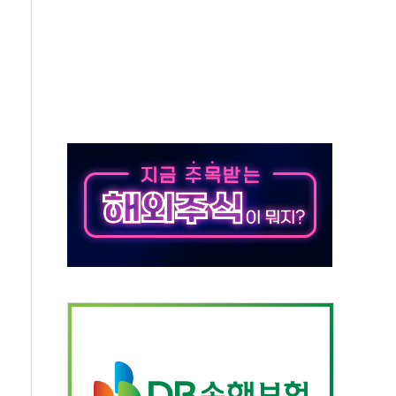
해도 놀랍지 않아"
태양광 착공…여의도 1.6배 규모
...금융주 낙폭 커
부정책 아냐" 해명
~9일 최대 100mm 호우
체결… 수니파 국가들의 새 안보 협력 구도
비온 59㎡ 18억원대
-서울시 '정책 엇박자'
…생애최초만 경쟁 치열