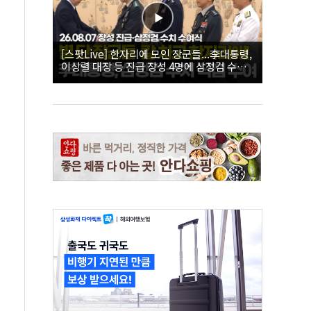
[스팟Live] 한자리에 모인 장군들...李대통령,
이상렬 대장 등 진급 장성 4명에 삼정검 수치
직접 수여｜26.08.07 장성 진급·삼정검 수치
수여식