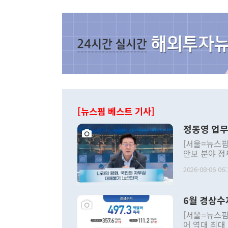
[뉴스핌 베스트 기사]
정동영 업무
[서울=뉴스핌
안보 분야 정
평화공존 발전
2026-08-06 06:
발언 중에는 
언한 것이 있
령은 공개적으
6월 경상수
주의적 희망에
관의 대북 정
[서울=뉴스핌
관 부처 장관
어 역대 최대