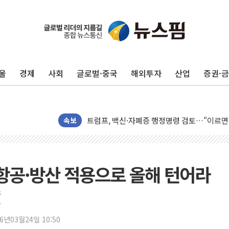
울
경제
사회
글로벌·중국
해외투자
산업
증권·
미 연준 매파 기세 꺾이나…고용 감소에 9월 
[종합] 이슬람 수니파 3국, '공동방위협정' 
트럼프, 백신·자폐증 행정명령 검토…"이르면
속보
美 항소법원, 백악관 무도회장 공사 중단 명
이란 핵심 원유 수출항 '하르그섬', 최근 1주일
美 고용 쇼크에 엔화 장중 급등…시장은 "또 
항공·방산 적용으로 올해 턴어라
[AI MY 뉴스] 뉴욕 반도체주 프리뷰...美 고
뉴욕증시 프리뷰, 美 고용 쇼크에 금리 인상 
[종합] 美 7월 고용 2만3000명 감소 '쇼크'
26년03월24일 10:50
[사진] 이슬람 수니파 3개국, 공동방위협정 