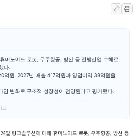
가
뉴욕증시 개장 전 특징주...아틀라시안·클
가
보훈부, 미 DPAA와 MOU… "6·25 미군 실
트럼프 "금리 내려야"…파월 때와 달리 워시엔
특정 정치인 측근 포항시 정책특보 내정설...포
李 "해남 태양광, 대한민국 다음 100년 밑거
李 대통령, '6시간 마라톤 부동산 2차 회의'
휴머노이드 로봇, 우주항공, 방산 등 전방산업 수혜로
트럼프, 中 겨냥 폴리실리콘 관세 15% 부과
했다.
[사진] 빈살만과 에르도안의 만남
20억원, 2027년 매출 417억원과 영업이익 38억원을
이란와이어 "이란 최고지도자 위독…곧 사망
남동발전, 해남군에 국내 최대 규모 400MW 
러다임 변화로 구조적 성장성이 전망된다고 평가했다.
어요.
24일 링크솔루션에 대해 휴머노이드 로봇, 우주항공, 방산 등