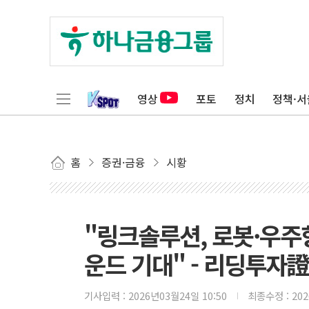
영상
포토
정치
정책·서
홈
증권·금융
시황
"링크솔루션, 로봇·우주
운드 기대" - 리딩투자證
기사입력 :
2026년03월24일 10:50
최종수정 :
20