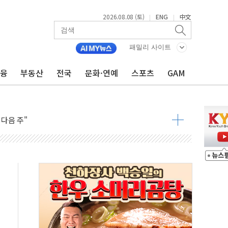
2026.08.08 (토)
ENG
中文
|
|
패밀리 사이트
금융
부동산
전국
문화·연예
스포츠
GAM
동결 전망 우세
체결… 이스라엘·이란 위협에 맞설 자체 억지력 강화
 다음 주"
령…트럼프 제동
 이상 '올스톱'… 美 해상봉쇄 영향
개입했나" 촉각
용 쇼크에 반도체주 '활짝'
우려 후퇴…나스닥 선물 1%대 상승
…9월 금리 인상 기대 후퇴
체결