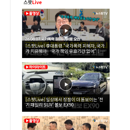
스팟
Live
[스팟Live] 李대통령 "국가폭력 피해자, 국가
가 치유해야…국가 책임 유효기간 없어"｜
26.08.07 국가폭력 피해자 위로 오찬
[스팟Live] 일상에서 장점이 더 돋보이는 '전
기 패밀리 SUV' 볼보 EX90