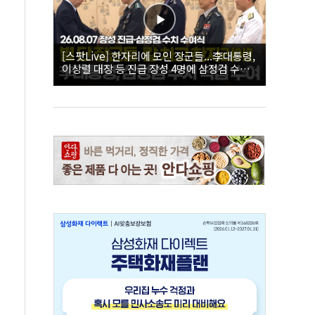
[스팟Live] 한자리에 모인 장군들...李대통령,
이상렬 대장 등 진급 장성 4명에 삼정검 수치
직접 수여｜26.08.07 장성 진급·삼정검 수치
수여식