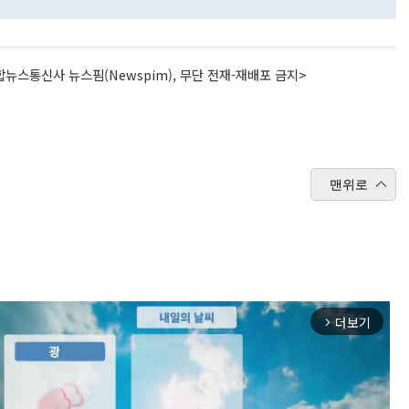
뉴스통신사 뉴스핌(Newspim), 무단 전재-재배포 금지>
맨위로
더보기
arrow_forward_ios