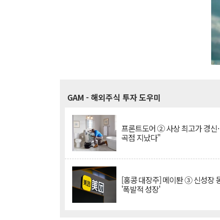
GAM
- 해외주식 투자 도우미
프론트도어 ② 사상 최고가 경신
곡점 지났다"
[홍콩 대장주] 메이퇀 ③ 신성장
'폭발적 성장'