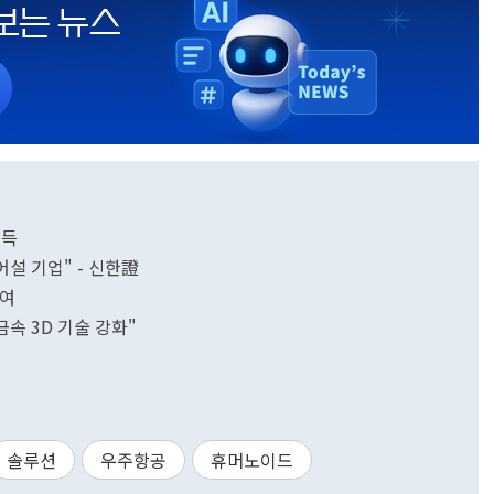
획득
어설 기업" - 신한證
참여
속 3D 기술 강화"
솔루션
우주항공
휴머노이드