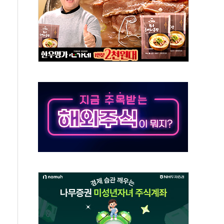
라우드플레어·태양광주↑ VS 트레이드데스크·웬디스↓
종자 7359명 끝까지 찾겠다"
 톤 낮춰
항시 '시끌'
름…수도권 집중 완화 전환점"
 주재… "전폭적 공급 확대·속도전 총력"
…美 태양광주 급등
해도 놀랍지 않아"
태양광 착공…여의도 1.6배 규모