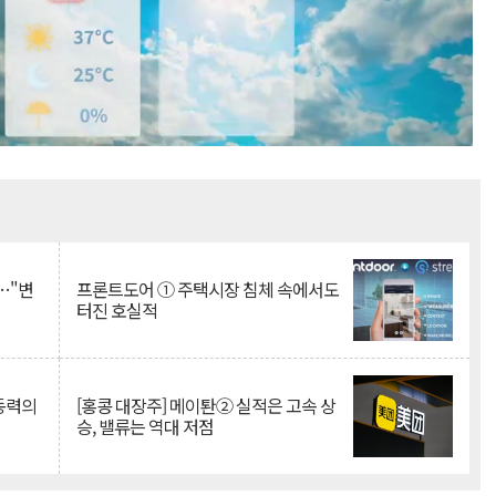
Mute
…"변
프론트도어 ① 주택시장 침체 속에서도
터진 호실적
 동력의
[홍콩 대장주] 메이퇀② 실적은 고속 상
승, 밸류는 역대 저점