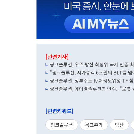
[관련기사]
링크솔루션, 우주·방산 최상위 국제 인증 
"링크솔루션, 시가총액 6조원의 BLT를 넘
링크솔루션, 정부주도 K-저궤도위성 TF 
링크솔루션, 에이엠솔루션즈 인수..."로봇 금
[관련키워드]
링크솔루션
목표주가
방산