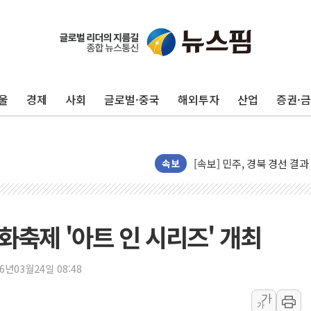
[종합] 김민석, 정청래에 누적 '
민주당 경북도당위원장에 오중
인천서 말다툼 중 어머니 살
울
경제
사회
글로벌·중국
해외투자
산업
증권·
김민석, 강원·대구·경북 경선서
[속보] 민주, 강원·대구·경북 
[속보] 민주, 경북 경선 결과 
[속보] 민주, 대구 경선 결과 
속보
[속보] 민주, 강원 경선 결과 
정재헌 CEO, SKT 장기고
최태원, 노소영에 9440억
문화축제 '아트 인 시리즈' 개최
하나금융, 명동 소상공인에 
인천시 광복절 현수막 '태
26년03월24일 08:48
병무청, 보충역 전면 손질…
가
가
홈플러스發 대형마트 판매,