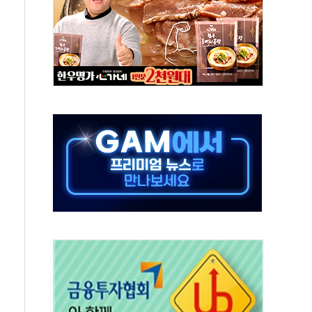
 특사'로 콜롬비아 대통령 취임식 참석
시간당 30mm 강한 비...호우 피해 없어
방…野 "청년 우롱 기괴" vs 與 "송구한 해프닝"
 2026'서 어린이 과학연극 2편 수상
우스' 잠실점, 직장인 핫플레이스로 부상
정 조율 완료…초고가·비거주 1주택 등 여론 수렴"