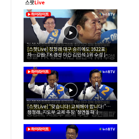
스팟
Live
[스팟Live] 정청래 대구 승리에도 1622표
차…강원·TK 경선 이긴 김민석 1위 수성 |
26.08.09 더불어민주당 당대표·최고위원 후
보 대구·경북 합동연설회
[스팟Live] “맞습니다! 교체해야 합니다!”…
정청래, 지도부 교체 주장 ‘정면돌파’ |
26.08.09 더불어민주당 당대표·최고위원 후
보 대구·경북 합동연설회