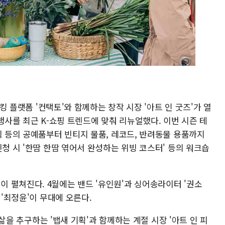
워킹 플랫폼 '컨택토'와 함께하는 창작 시장 '아트 인 굿즈'가 열
행사를 최근 K-쇼핑 트렌드에 맞춰 리뉴얼했다. 이번 시즌 테
릭 등의 공예품부터 빈티지 물품, 레코드, 반려동물 용품까지
신청 시 '한땀 한땀 엮어서 완성하는 위빙 코스터' 등의 워크숍
 펼쳐진다. 4월에는 밴드 '유인원'과 싱어송라이터 '권소
 '최정윤'이 무대에 오른다.
한 삶을 추구하는 '뱁새 기획'과 함께하는 계절 시장 '아트 인 피