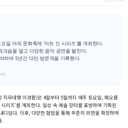
윤준병·이해민 의원, '정부
'호우·산사태 주의보' 울진 
여야, 황희 '버스 하우스' 공
풀무원재단, '국제과학연극제
현대그린푸드 '텍사스로드하
요일 야외 문화축제 '아트 인 시리즈'를 개최한다.
與 "세제개편안 8월 말 당
워크숍을 열고 다양한 음악 공연을 펼친다.
참여하며 5년간 12만 방문객을 기록했다.
어요.
장 직무대행 이경환)은 4월부터 5월까지 매주 토요일, 해오름
 시리즈'를 개최한다. 일상 속 예술 장터를 표방하며 기획된
을 내디뎠다. 이후, 다양한 협업을 통해 꾸준히 외연을 확장하며
.