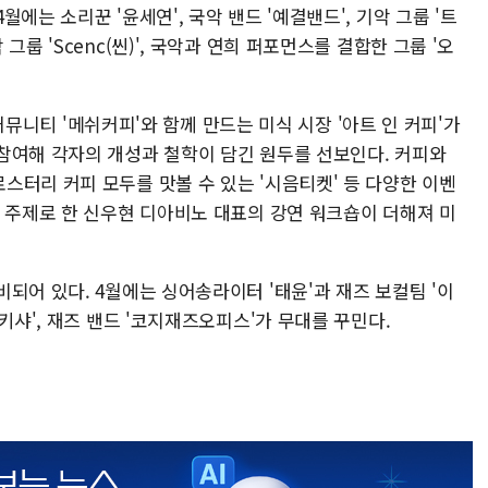
에는 소리꾼 '윤세연', 국악 밴드 '예결밴드', 기악 그룹 '트
룹 'Scenc(씬)', 국악과 연희 퍼포먼스를 결합한 그룹 '오
화 커뮤니티 '메쉬커피'와 함께 만드는 미식 시장 '아트 인 커피'가
참여해 각자의 개성과 철학이 담긴 원두를 선보인다. 커피와
스터리 커피 모두를 맛볼 수 있는 '시음티켓' 등 다양한 이벤
을 주제로 한 신우현 디아비노 대표의 강연 워크숍이 더해져 미
되어 있다. 4월에는 싱어송라이터 '태윤'과 재즈 보컬팀 '이
키샤', 재즈 밴드 '코지재즈오피스'가 무대를 꾸민다.