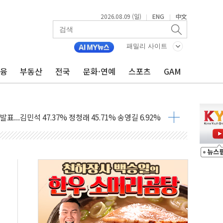
2026.08.09 (일)
ENG
中文
|
|
1.48%p' 차 선두 유지...金 46.01% vs 鄭 44.53%
기 당선...합산득표율 68.63%
패밀리 사이트
해 10대 구속…범행 후 반려견도 죽여
금융
부동산
전국
문화·연예
스포츠
GAM
 정청래에 승리…金 48.54% vs 鄭 44.40%
경선 결과...김민석 48.54% 정청래 44.40%
발표...김민석 47.37% 정청래 45.71% 송영길 6.92%
발표...정청래 47.82% 김민석 46.35% 송영길 5.83%
발표...김민석 50.30% 정청래 41.94% 송영길 7.76%
객 400명 맞이…"마음 잇는 시간 되길"
 지급 확정되나…재상고 앞두고 막판 셈법
'행복상자' 전달
극기 거꾸로' 논란…이틀만에 철거
 예술·체육요원 최대 33% 감축
 역대 최대폭 감소한 9.4%↓…유통업계 양극화 심화