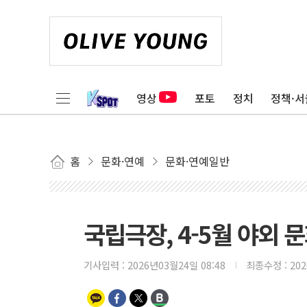
영상
포토
정치
정책·서
홈
문화·연예
문화·연예일반
국립극장, 4-5월 야외 
기사입력 :
2026년03월24일 08:48
최종수정 :
20