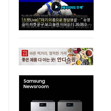
[스팟Live] “자기 이름으로 정당명을…” 송영
길이 피켓 문구 보고 놀란 이유는? | 26.08.09
더불어민주당 당대표·최고위원 후보 대구·경
북 합동연설회