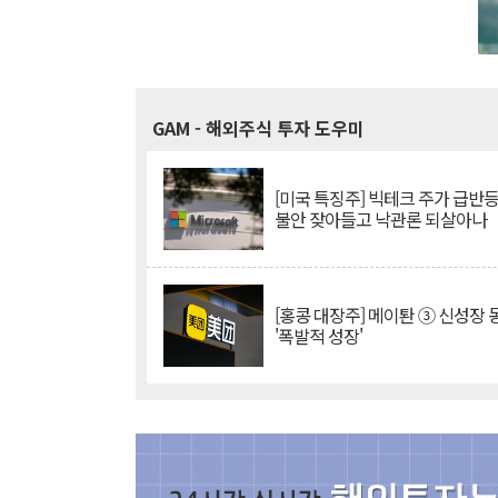
GAM
- 해외주식 투자 도우미
[미국 특징주] 빅테크 주가 급반등..
불안 잦아들고 낙관론 되살아나
[홍콩 대장주] 메이퇀 ③ 신성장
'폭발적 성장'