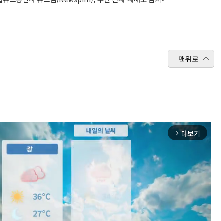
맨위로
더보기
arrow_forward_ios