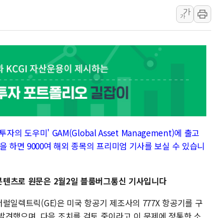
가
강릉·동해·삼척 시간당 최대 
가
폐기물 수거하다 참변…60대
서울 중랑구 주택가서 흉기 난
李대통령 "결혼 때문에 손해 
여수 오동도 인근 해상서 모
추미애, '위안부' 피해자 기림
인천 선재도 갯벌서 해루질 중
인천서 말다툼 중 어머니 흉기
'화합' 꺼낸 김민석에 '뻔뻔
자의 도우미' GAM(Global Asset Management)에 출고
李대통령, ISA 개편 재검토 
을 하면 9000여 해외 종목의 프리미엄 기사를 보실 수 있습니
된 콘텐츠로 원문은 2월2일 블룸버그통신 기사입니다
제너럴일렉트릭(GE)은 미국 항공기 제조사의 777X 항공기를 구
발견했으며, 다음 조치를 검토 중이라고 이 문제에 정통한 소