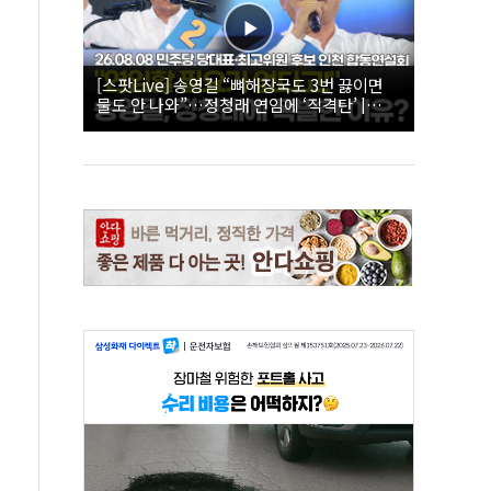
[스팟Live] 송영길 “뼈해장국도 3번 끓이면
물도 안 나와”…정청래 연임에 ‘직격탄’ |
26.08.08 더불어민주당 당대표·최고위원 후
보 인천 합동연설회