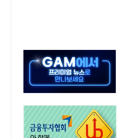
50㎜ 폭우…강원 동해안 강한 비 이어져
 환경미화원 수거차에 치여 사망
동…60대 남성 2명 숨져
보는 일 없게"…'결혼 페널티' 22개 과제 손본다
터보트 전복…1명 사망·1명 실종
의 날 참석..."국제적 시민 연대로 목소리 내야"
 실종 60대 나흘만에 숨진 채 발견
 살해 10대 아들 체포
' 받아친 정청래…제주 연설서 신경전 고조
지시…與 "적극 환영"·野 "졸속 국정"