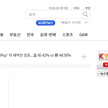
2026.08.08 (토)
ENG
中文
|
|
패밀리 사이트
금융
부동산
전국
문화·연예
스포츠
GAM
산사태 주의보'...경북도, 호우 피해·통제구간 없어
%p' 차 재역전 성공...金 45.42% vs 鄭 44.56%
·정청래·김민석 당대표 후보
 정청래에 승리...47.75% vs 42.08%
과 발표...김민석 47.75% 정청래 42.08%
표...김민석 45.09% 정청래 43.27% 송영길 11.63%
표...김민석 52.64% 정청래 39.89% 송영길 7.47%
0~8.14)
…공습 한계·탄약 부족 현실화