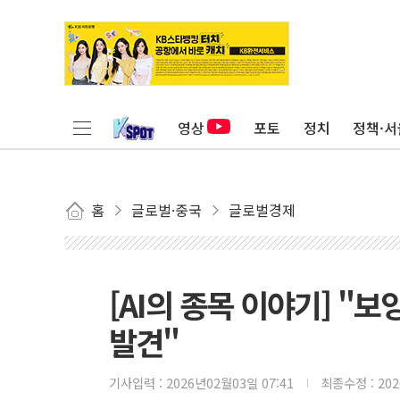
영상
포토
정치
정책·서
홈
글로벌·중국
글로벌경제
[AI의 종목 이야기] "보잉
발견"
기사입력 :
2026년02월03일 07:41
최종수정 :
20