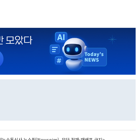
뉴스통신사 뉴스핌(Newspim), 무단 전재-재배포 금지>