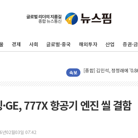
울
경제
사회
글로벌·중국
해외투자
산업
증권·
울진·영덕 '호우특보'-포항 '
[종합] 김민석, 정청래에 '0.86
인천 합동연설회 나선 송영길
속보
김민석, 2주차 제주·인천 경선서
인사하는 김민석 당대표 후보
[속보] 민주, 제주·인천 경선 결
·GE, 777X 항공기 엔진 씰 결함
[속보] 민주, 인천 경선 결과 발
[속보] 민주, 제주 경선 결과 발
이번주 국내 주요 금융일정(8.1
26년02월03일 07:42
美, 이란전 출구전략 만지작