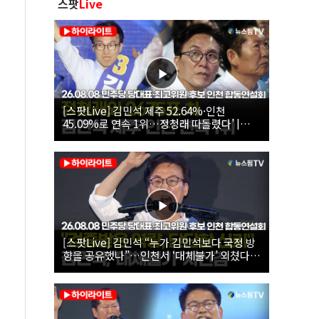
스팟
Live
[스팟Live] 김민석 제주 52.64%·인천
45.09%로 연속 1위…정청래 따돌렸다’ |
26.08.08 더불어민주당 당대표·최고위원 후
보 인천 합동연설회
[스팟Live] 김민석 “누가 김민석보다 국정 방
향을 공유했나”…인천서 ‘대체불가’ 외쳤다 |
26.08.08 더불어민주당 당대표·최고위원 후
보 인천 합동연설회