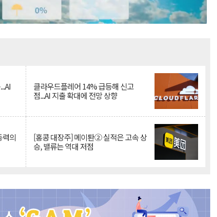
Mute
.AI
클라우드플레어 14% 급등해 신고
점...AI 지출 확대에 전망 상향
 동력의
[홍콩 대장주] 메이퇀② 실적은 고속 상
승, 밸류는 역대 저점