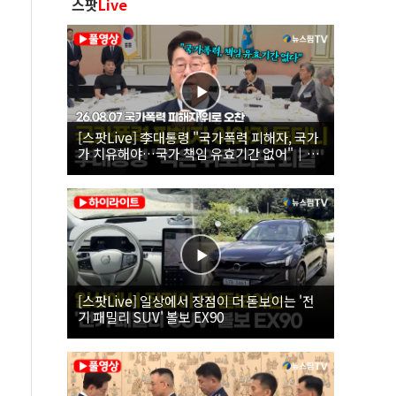
스팟
Live
[스팟Live] 李대통령 "국가폭력 피해자, 국가
가 치유해야…국가 책임 유효기간 없어"｜
26.08.07 국가폭력 피해자 위로 오찬
[스팟Live] 일상에서 장점이 더 돋보이는 '전
기 패밀리 SUV' 볼보 EX90