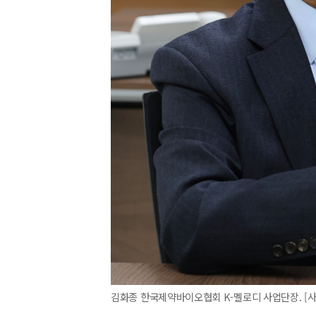
김화종 한국제약바이오협회 K-멜로디 사업단장. [사