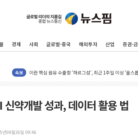
유럽증시, 美 고용 예상 밖 부진에 연준 금리 인상 가능성 
미 연준 매파 기세 꺾이나…고용 감소에 9월 동결 전망 우
[종합] 이슬람 수니파 3국, '공동방위협정' 체결… 이스라
울
경제
사회
글로벌·중국
해외투자
산업
증권·
트럼프, 백신·자폐증 행정명령 검토…"이르면 다음 주"
美 항소법원, 백악관 무도회장 공사 중단 명령…트럼프 제
이란 핵심 원유 수출항 '하르그섬', 최근 1주일 이상 '올스
美 고용 쇼크에 엔화 장중 급등…시장은 "또 개입했나" 촉
속보
[AI MY 뉴스] 뉴욕 반도체주 프리뷰...美 고용 쇼크에 반도
뉴욕증시 프리뷰, 美 고용 쇼크에 금리 인상 우려 후퇴…나
[종합] 美 7월 고용 2만3000명 감소 '쇼크'…9월 금리 인
AI 신약개발 성과, 데이터 활용 법
[사진] 이슬람 수니파 3개국, 공동방위협정 체결
뉴욕증시 개장 전 특징주...아틀라시안·클라우드플레어
보훈부, 미 DPAA와 MOU… "6·25 미군 실종자 7359명
25년09월26일 09:46
트럼프 "금리 내려야"…파월 때와 달리 워시엔 톤 낮춰