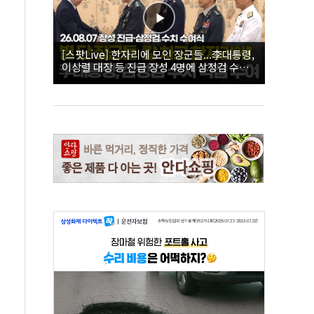
[스팟Live] 한자리에 모인 장군들...李대통령,
이상렬 대장 등 진급 장성 4명에 삼정검 수치
직접 수여｜26.08.07 장성 진급·삼정검 수치
수여식