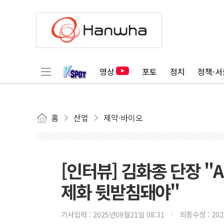
영상
포토
정치
정책·서
홈
산업
제약·바이오
[인터뷰] 김화종 단장 "
제화 뒷받침돼야"
기사입력 :
2025년09월21일 08:31
최종수정 :
20