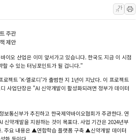
가
특정 정치인 측근 포항시 정책특보 내정설...포항시 '시끌'
가
李 "해남 태양광, 대한민국 다음 100년 밑거름…수도권 집
李 대통령, '6시간 마라톤 부동산 2차 회의' 주재… "전폭
젝트 주관
트럼프, 中 겨냥 폴리실리콘 관세 15% 부과…美 태양광주
정책 제안
[사진] 빈살만과 에르도안의 만남
이란와이어 "이란 최고지도자 위독…곧 사망해도 놀랍지 
약·바이오 산업은 이미 앞서가고 있습니다. 한국도 지금 이 시점
약할 수 있는 터닝포인트가 될 겁니다."
로젝트 'K-멜로디'가 출범한 지 1년이 지났다. 이 프로젝트
디 사업단장은 "AI 신약개발이 활성화되려면 정부가 데이터
술정보통신부가 추진하고 한국제약바이오협회가 주관한다. 연
I 신약개발을 지원하는 것이 목표다. 사업 기간은 2024년부
이다. 주요 내용은 ▲연합학습 플랫폼 구축 ▲신약개발 데이터
성화 등이다.