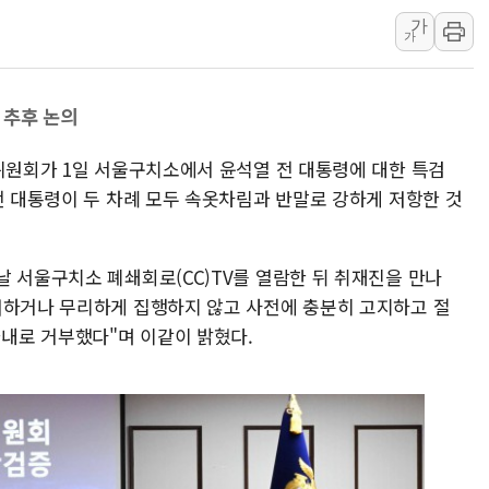
가
충북 주말 무더위 지
가
10월 보완수사권 폐
한상협, 업계 개인정
 추후 논의
민주당, 오늘 제주·인천
뉴욕증시, 고용 쇼크
법위원회가 1일 서울구치소에서 윤석열 전 대통령에 대한 특검
트럼프, 쿡 연준 이사
전 대통령이 두 차례 모두 속옷차림과 반말로 강하게 저항한 것
날 서울구치소 폐쇄회로(CC)TV를 열람한 뒤 취재진을 만나
해하거나 무리하게 집행하지 않고 사전에 충분히 고지하고 절
내로 거부했다"며 이같이 밝혔다.