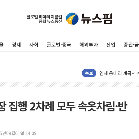
'화합' 꺼낸 김민석
李대통령, ISA 개편
동해중부 전 해상 풍
울
경제
사회
글로벌·중국
해외투자
산업
증권·
연일 폭염에 온열질환
中 전방위 아파트 부
인제 용대리 계곡서 
동해시, 11~14일 
속보
강원 중·남부 동해안
청양 밭에서 일하던 
폭염에 車 운전면허 
장 집행 2차례 모두 속옷차림·반
李대통령, 'ISA·주
'호우 특보' 경북 울진
주말 무더위·열대야
25년09월01일 14:09
오세훈 "용산공원 주