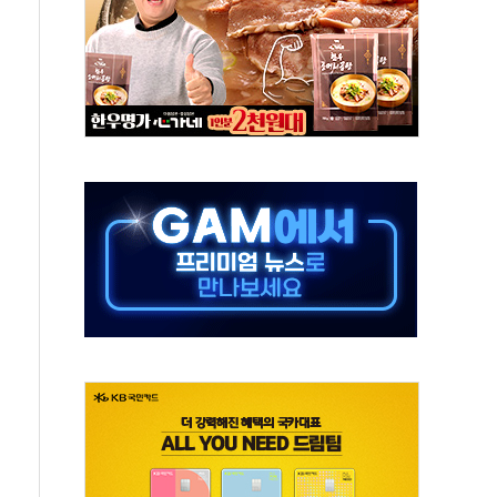
속…청주·진천 35도, 곳곳 소나기
지·공소청 출범…피해자들 '범죄 사각지대' 우려
보 보안 새판 짠다…'자율규제단체' 타진
 경선 발표...김민석 '재역전' vs 정청래 '격차 확대'
에 금리 인상 우려 후퇴…S&P500 최고치
 해임 재추진…"26일까지 의혹 소명" 요구