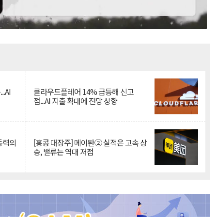
Mute
.AI
클라우드플레어 14% 급등해 신고
점...AI 지출 확대에 전망 상향
 동력의
[홍콩 대장주] 메이퇀② 실적은 고속 상
승, 밸류는 역대 저점