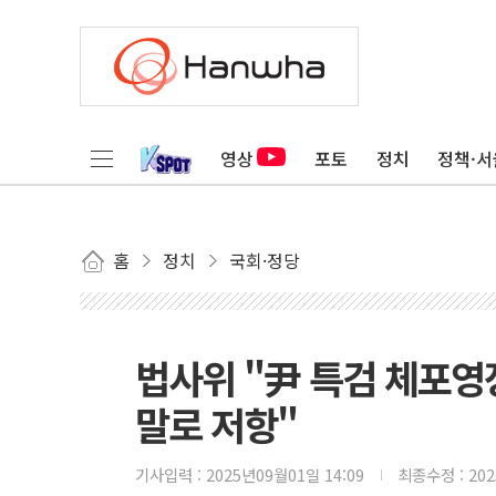
영상
포토
정치
정책·서
홈
정치
국회·정당
법사위 "尹 특검 체포영
말로 저항"
기사입력 :
2025년09월01일 14:09
최종수정 :
20