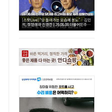
[스팟Live] “당 돌아가는 모습에 분노”…김민
석, 정청래와 신경전 | 26.08.08 더불어민주당
당대표·최고위원 후보 제주 합동연설회