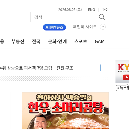
2026.08.08 (토)
ENG
中文
|
|
에 '뻔뻔' 받아친 정청래…제주 연설서 신경전 고조
 재검토 지시…與 "적극 환영"·野 "졸속 국정"
패밀리 사이트
랑주의보…10일까지 최대 3.5m 높은 물결
금융
부동산
전국
문화·연예
스포츠
GAM
 사망 23명…정부, 비상대응기구 가동
양, 수도 베이징도 부동산 규제 철폐
수위 상승으로 피서객 7명 고립…전원 구조
'별똥별 멍' 운영…페르세우스 유성우 관측
 시간당 50mm 이상 폭우…호우경보 발효
90대 숨져…온열질환 여부 조사
기능시험 오전 집중 편성…체감온도 38도 넘으면 중단
가누르기 방지법' 전면 재검토 지시
 시간당 20~30mm 강한 비...가뭄 해소될 듯
 지속…내륙 곳곳 소나기
택 검토, 민주당 스스로 원칙 뒤집는 것"