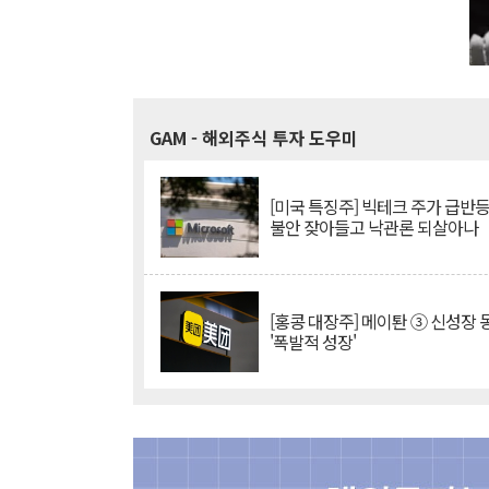
GAM
- 해외주식 투자 도우미
[미국 특징주] 빅테크 주가 급반등..
불안 잦아들고 낙관론 되살아나
[홍콩 대장주] 메이퇀 ③ 신성장
'폭발적 성장'