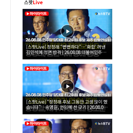
스팟
Live
[스팟Live] 정청래 “뻔뻔하다”…‘화합’ 꺼낸
김민석에 정면 반격 | 26.08.08 더불어민주당
당대표·최고위원 후보 제주 합동연설회
[스팟Live] “정청래 후보 그동안 고생 많이 했
습니다”…송영길, 연임에 선 긋기 | 26.08.08
더불어민주당 당대표·최고위원 후보 제주 합
동연설회