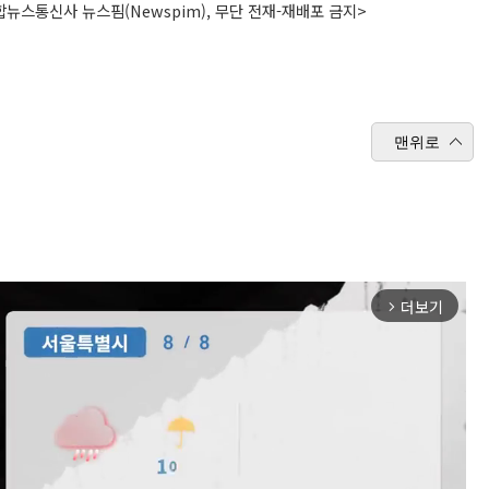
뉴스통신사 뉴스핌(Newspim), 무단 전재-재배포 금지>
맨위로
더보기
arrow_forward_ios