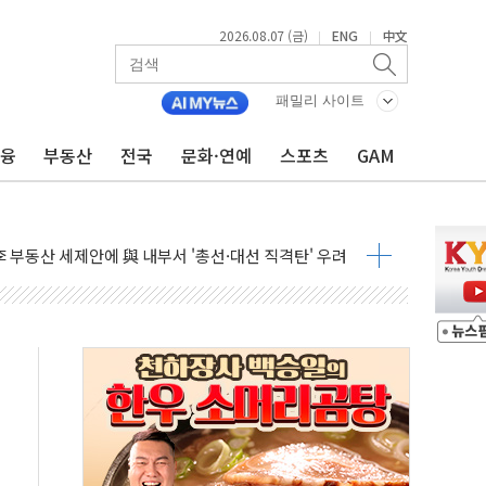
2026.08.07 (금)
ENG
中文
|
|
패밀리 사이트
금융
부동산
전국
문화·연예
스포츠
GAM
...최소 7명 사망
중대경보 해제…누적 온열질환자 2872명
.李 부동산 세제안에 與 내부서 '총선·대선 직격탄' 우려
아울렛' 건립 '본궤도'
안동·의성 특별재난지역 선포
 휘두른 30대 세입자…경찰, 현행범 체포
억원
개…"재무구조 개편"
열질환 보장…폭염기 신속 보상 강화
 진단 분야 독점 라이선스 계약"