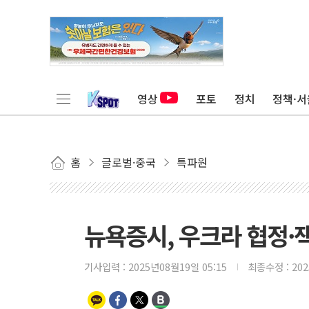
영상
포토
정치
정책·서
홈
글로벌·중국
특파원
뉴욕증시, 우크라 협정·
기사입력 :
2025년08월19일 05:15
최종수정 :
20