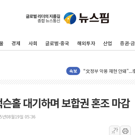
울
경제
사회
글로벌·중국
해외투자
산업
증권·
태국 학교서 중학생 총기 난사
40.2도 찍은 서울 등 폭염
"文정부 악몽 재현 안돼"..
신세계사이먼 '대구 프리미엄 
속보
李대통령, 호우 피해 경북 
'변기 수리' 집주인에게 흉기
워트, 상반기 영업이익 30
잭슨홀 대기하며 보합권 혼조 마감
프롬바이오, 10일 거래 재
NH농협생명, 농작업 중 온
25년08월19일 05:36
아바코, 2분기 매출 120억원
가
가
랩지노믹스 "디엑솜과 美 암