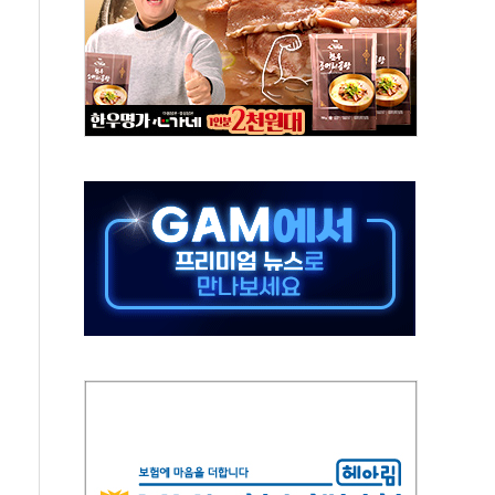
11' 캐나다 IND 신청
 군 장병 금융교육·전역 지원 협약
보험' 6개월 배타적사용권 획득
 상폐 위기…관리종목 우려 지정예고 총 63개
경쟁률… 실수요자 관심
 26일 출시, 유저의 캐릭터가 AI로 플레이한다
혜택 얻는 피드코인 이벤트 진행
5년 내 9만가구 순증...이주 대란도 제한적