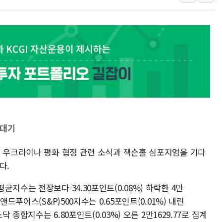
보로노이, 폐암 치료제 'VRN
푸본현대생명, 육군 3군단과
교보생명, '교보K-맞춤건강
벼랑 끝 선 '동전주' 무더기
1순위보다 낮은 특별공급 
컴투스 '제우스: 오만의 신'
네이버 클립, 시청 만으로 
서울 재건축·재개발 정상화시 
 대기
[인사] 공정거래위원회
는 우크라이나 평화 협정 관련 소식과 잭슨홀 심포지엄을 기다
다.
지수는 전장보다 34.30포인트(0.08%) 하락한 4만
드푸어스(S&P)500지수는 0.65포인트(0.01%) 내린
닥 종합지수는 6.80포인트(0.03%) 오른 2만1629.77로 집계