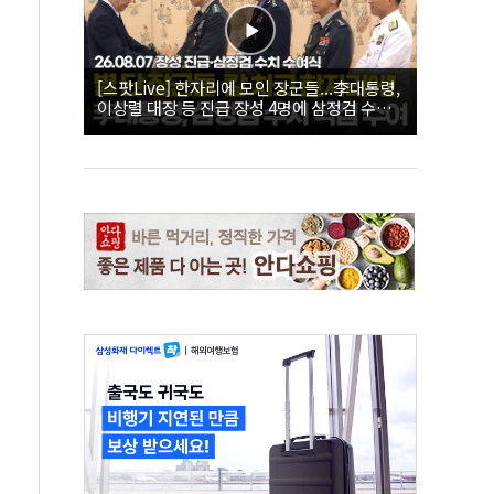
[스팟Live] 한자리에 모인 장군들...李대통령,
이상렬 대장 등 진급 장성 4명에 삼정검 수치
직접 수여｜26.08.07 장성 진급·삼정검 수치
수여식