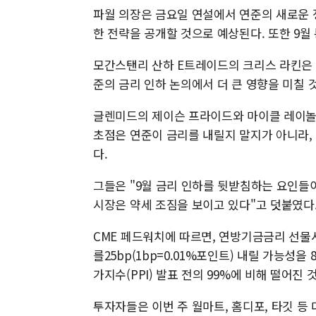
파월 의장은 금요일 연설에서 연준의 새로운 
한 전략을 공개할 것으로 예상된다. 또한 9월
모간스탠리 산하 E트레이드의 크리스 라킨은 
준의 금리 인하 논의에서 더 큰 영향을 미칠 
글렌미드의 제이슨 프라이드와 마이클 레이놀즈
초점은 연준이 금리를 내릴지 말지가 아니라,
다.
그들은 "9월 금리 인하를 뒷받침하는 요인들
시장은 약세 조짐을 보이고 있다"고 덧붙였다
CME 페드워치에 따르면, 연방기금금리 선물
를25bp(1bp=0.01%포인트) 내릴 가능성
가지수(PPI) 발표 전의 99%에 비해 떨어진
투자자들은 이번 주 월마트, 홈디포, 타깃 