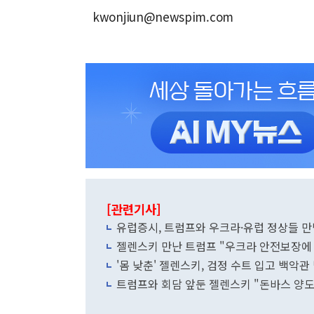
kwonjiun@newspim.com
[관련기사]
유럽증시, 트럼프와 우크라·유럽 정상들 
젤렌스키 만난 트럼프 "우크라 안전보장에 
'몸 낮춘' 젤렌스키, 검정 수트 입고 백악관
트럼프와 회담 앞둔 젤렌스키 "돈바스 양도