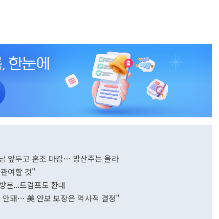
만남 앞두고 혼조 마감… 방산주는 올라
관여할 것"
 방문...트럼프도 환대
 안돼… 美 안보 보장은 역사적 결정"