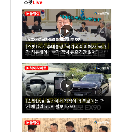
스팟
Live
[스팟Live] 李대통령 "국가폭력 피해자, 국가
가 치유해야…국가 책임 유효기간 없어"｜
26.08.07 국가폭력 피해자 위로 오찬
[스팟Live] 일상에서 장점이 더 돋보이는 '전
기 패밀리 SUV' 볼보 EX90