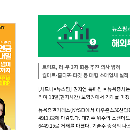
트럼프, 러·우 3자 회동 추진 의사 밝혀
월마트·홈디포·타깃 등 대형 소매업체 실적
[시드니=뉴스핌] 권지언 특파원 = 뉴욕증시
리며 18일(현지시간) 보합권에서 거래를 마쳤
뉴욕증권거래소(NYSE)에서 다우존스30산업평균
4911.82에 마감했다. 대형주 위주의 스탠더드앤
6449.15로 거래를 마쳤다. 기술주 중심의 나스