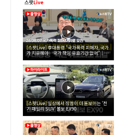
스팟
Live
[스팟Live] 李대통령 "국가폭력 피해자, 국가
가 치유해야…국가 책임 유효기간 없어"｜
26.08.07 국가폭력 피해자 위로 오찬
[스팟Live] 일상에서 장점이 더 돋보이는 '전
기 패밀리 SUV' 볼보 EX90