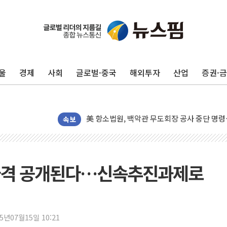
울
경제
사회
글로벌·중국
해외투자
산업
증권·
[종합] 이슬람 수니파 3국, '공동방위협정' 
트럼프, 백신·자폐증 행정명령 검토…"이르면
美 항소법원, 백악관 무도회장 공사 중단 명
이란의 핵심 원유 수출항 '하르그섬', 최근 1
속보
美 고용 쇼크에 엔화 장중 급등…시장은 "또 
[AI MY 뉴스] 뉴욕 반도체주 프리뷰...美 고
뉴욕증시 프리뷰, 美 고용 쇼크에 금리 인상 
 가격 공개된다…신속추진과제로
[종합] 美 7월 고용 2만3000명 감소 '쇼크'
[사진] 이슬람 수니파 3개국, 공동방위협정 
뉴욕증시 개장 전 특징주...아틀라시안·클
25년07월15일 10:21
보훈부, 미 DPAA와 MOU… "6·25 미군 실