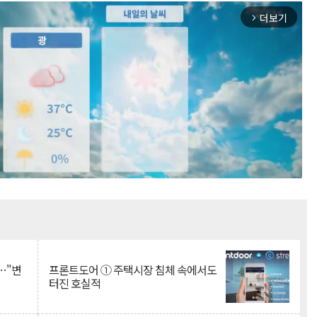
더보기
arrow_forward_ios
Mute
…"변
프론트도어 ① 주택시장 침체 속에서도
터진 호실적