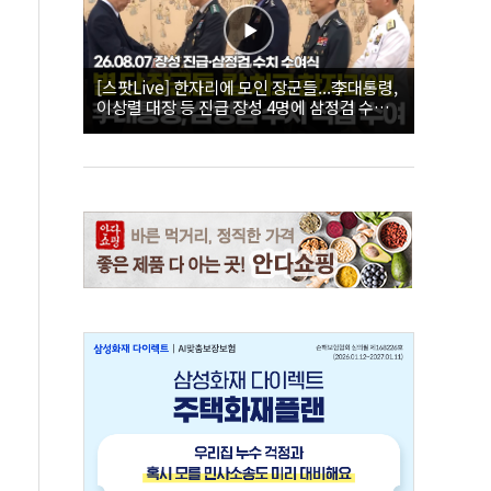
[스팟Live] 한자리에 모인 장군들...李대통령,
이상렬 대장 등 진급 장성 4명에 삼정검 수치
직접 수여｜26.08.07 장성 진급·삼정검 수치
수여식