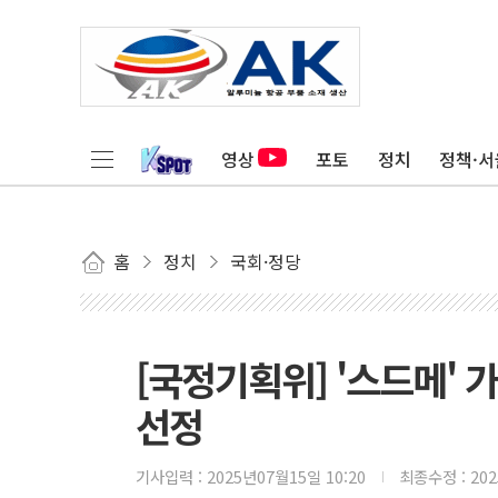
영상
포토
정치
정책·서
홈
정치
국회·정당
[국정기획위] '스드메'
선정
기사입력 :
2025년07월15일 10:20
최종수정 :
20