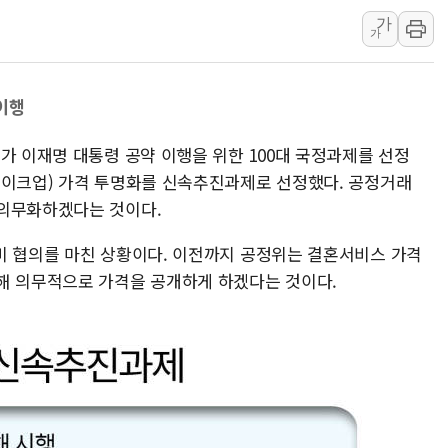
가
트럼프 "금리 내려야"…파월 때와 달리 워시엔
가
특정 정치인 측근 포항시 정책특보 내정설...포
李 "해남 태양광, 대한민국 다음 100년 밑거
이행
李 대통령, '6시간 마라톤 부동산 2차 회의'
트럼프, 中 겨냥 폴리실리콘 관세 15% 부과
가 이재명 대통령 공약 이행을 위한 100대 국정과제를 선정
[사진] 빈살만과 에르도안의 만남
메이크업) 가격 투명화를 신속추진과제로 선정했다. 공정거래
이란와이어 "이란 최고지도자 위독…곧 사망
 의무화하겠다는 것이다.
남동발전, 해남군에 국내 최대 규모 400MW 
미 협의를 마친 상황이다. 이전까지 공정위는 결혼서비스 가격
[인도증시] 중동 불안 속 유가 상승에 소폭 하락
해 의무적으로 가격을 공개하게 하겠다는 것이다.