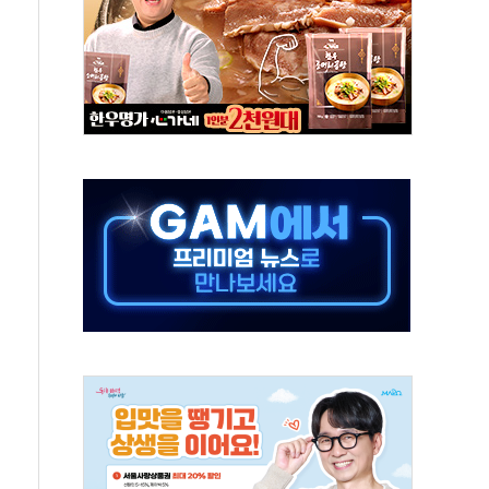
 톤 낮춰
항시 '시끌'
름…수도권 집중 완화 전환점"
 주재… "전폭적 공급 확대·속도전 총력"
…美 태양광주 급등
해도 놀랍지 않아"
태양광 착공…여의도 1.6배 규모
...금융주 낙폭 커