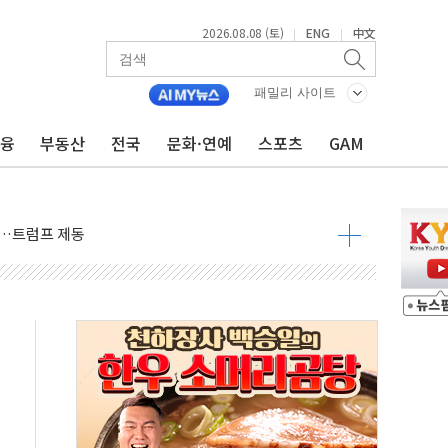
2026.08.08 (토)
ENG
中文
|
|
패밀리 사이트
금융
부동산
전국
문화·연예
스포츠
GAM
체결… 이스라엘·이란 위협에 맞설 자체 억지력 강화
 다음 주"
령…트럼프 제동
주일 이상 '올스톱'… 美 해상봉쇄 영향
개입했나" 촉각
용 쇼크에 반도체주 '활짝'
우려 후퇴…나스닥 선물 1%대 상승
…9월 금리 인상 기대 후퇴
체결
라우드플레어·태양광주↑ VS 트레이드데스크·웬디스↓
종자 7359명 끝까지 찾겠다"