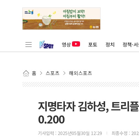
영상
포토
정치
정책·서
홈
스포츠
해외스포츠
지명타자 김하성, 트리플A
0.200
기사입력 :
2025년05월30일 12:29
최종수정 :
20