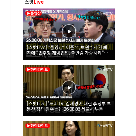
스팟
Live
[스팟Live] *풀영상* 이준석, 보완수사권 폐
지에 "민주당 개악입법, 불안감 가중시켜"｜
26.08.06 개혁신당 보완수사권 폐지 토론회
[스팟Live] '투미TV' 김제경이 내린 李정부 부
동산 정책 점수는? | 26.08.06 서울시 부동산
대토론회