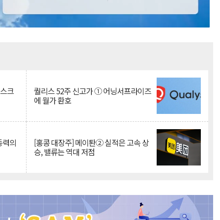
Mute
리스크
퀄리스 52주 신고가 ① 어닝서프라이즈
에 월가 환호
 동력의
[홍콩 대장주] 메이퇀② 실적은 고속 상
승, 밸류는 역대 저점