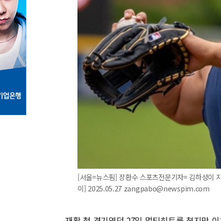
[서울=뉴스핌] 장환수 스포츠전문기자= 김하성이 지
이] 2025.05.27 zangpabo@newspim.com
재활 첫 경기였던 27일 멀티히트를 쳤지만 이