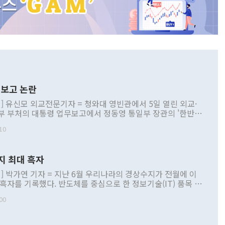
보고 논란
] 유신모 외교전문기자 = 청와대 영빈관에서 5일 열린 외교·
부 부처의 대통령 업무보고에서 정동영 통일부 장관의 '한반도
 구상'과 업무보고 발언이 논란을 빚고 있다. 이날 정 장관의
10
정부 내 조율을 거치지 않은 사안을 정책으로 추진하겠다고 공
는가 하면 사실 관계에 맞지 않은 설명도 있었다. 이재명 대통
로 신중을 기해 달라고 경고했고, 조현 외교부 장관은 '이상
지 최대 흑자
 근거한 비현실적 구상'이라는 비판을 내놨다. 그동안 정 장
책 관련 발언이 물의를 빚은 적은 여러 번 있지만 대통령과 유
] 박가연 기자 = 지난 6월 우리나라의 경상수지가 전월에 이
이 공개적으로 부정적 입장을 표명한 것은 이례적이다. 정 장
 흑자를 기록했다. 반도체를 중심으로 한 정보기술(IT) 품목 수
대북 접근법과 월권을 제어해야 한다는 목소리도 높아지고 있
간 상품수출이 처음으로 1000억달러를 넘어선 영향이다. [자
00
 따르
기자간담회를 하고 있다. [사진=통일부] 2026.07.23 ◆통일
 경상수지는 497억3000만달러 흑자로 집계됐다. 전월(386억
 넘어선 주장 정 장관은 이날 업무보고에서 '한반도 평화공존
)에 이어 두 달 연속 월간 기준 역대 최대 기록을 갈아치웠다.