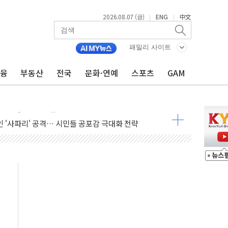
재회…로봇·AI 데이터센터·모빌리티 구체화
2026.08.07 (금)
ENG
中文
|
|
·아이온큐·도어대시↑ VS 샌디스크·피그마·앱러빈↓
 반대…상법·자본시장법 개정 논의"
패밀리 사이트
 차익실현 속 혼조세...웨스턴디지털·샌디스크↓
금융
부동산
전국
문화·연예
스포츠
GAM
에 긴급 안보 점검회의
호르무즈 재개방 기대에 강세
조까지, 상승...호실적 보고 기업 상승세 뚜렷
인 '사파리' 공격… 시민들 공포감 극대화 전략
' 임시 주총 기대감에 홀로 상한가…마진 잔액은 사상 최고
버리지 위험수위…숨은 차입이 더 큰 변수"
대응 1단계 진압 중
야, 경쟁상대 中과 비교해야"
하는 '선봉'의 대민 봉사
미사일 1발 발사… 올해 10번째·42일 만 도발
 새 안보 위기… 반군·마약카르텔이 습득해 전투 활용