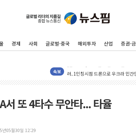
구광모, 내주 실리콘밸리서 젠슨 황 
뉴욕증시 개장 전 특징주...모더나
김정관 장관 "영업이익 N% 성과급
뉴욕증시 프리뷰, 미 주가선물 AI주
울
경제
사회
글로벌·중국
해외투자
산업
증권·
청와대, 북한 단거리 탄도미사일 발사
금값 7주 만에 최고…美 고용 둔화·
[인도증시] 중동 긴장 완화에 실적 호
러, 1인칭시점 드론으로 우크라 민간
속보
[베트남 증시] 지수 하락 속 'DGC
'월가의 황제' 다이먼 "금융시장 레
양주 섬유염색공장서 화재 1명 중상…
서 또 4타수 무안타... 타율
김정관 산업부 장관 "주 52시간 손봐
해군 1함대 창설 80주년…지역과 함께
[3보] 북, 원산서 동해로 단거리 탄도
25년05월30일 12:29
우크라 드론 전술, 중남미 콜롬비아에