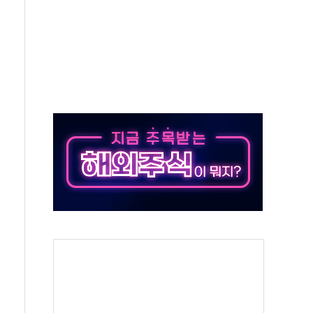
어선 구조
무해한 표면 부식 물질"
분만에 진화...외국인 노동자 숨져
즌2