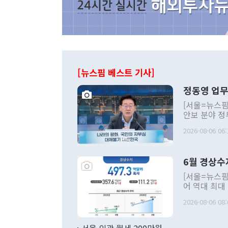
[뉴스핌 베스트 기사]
정동영 업무
[서울=뉴스핌
안보 분야 정
평화공존 발전
2026-08-06 06:
발언 중에는 
언한 것이 있
령은 공개적으
6월 경상수
주의적 희망에
관의 대북 정
[서울=뉴스핌
관 부처 장관
어 역대 최대
관의 무리한 
출 호조로 월
다. [정동영 통일부 장관이 지난달 23일 오후 서울 종로구 정부서울청사에
2026-08-06 08:
료=한국은행] 한국은행이 6일 발표한 '2026년 6월 국제수지(잠정)'에
서 취임 1주년 
면 지난 6월
부 장관 권한
1000만달러