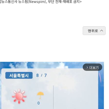
뉴스통신사 뉴스핌(Newspim), 무단 전재-재배포 금지>
맨위로
더보기
arrow_forward_ios