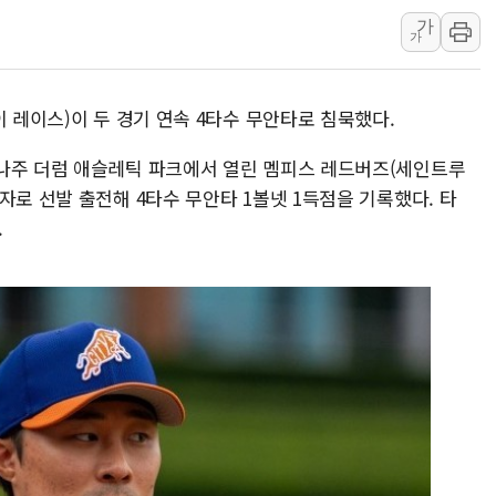
가
동해해경, 독도 해상서 부유물 감긴 
가
주한미군 "오산기지 누출, 백린 아닌 
구미 폐염산처리업체서 불 2시간30여
이 레이스)이 두 경기 연속 4타수 무안타로 침묵했다.
해군과 함께하는 '불금전파, 송정' 시
나주 더럼 애슬레틱 파크에서 열린 멤피스 레드버즈(세인트루
자로 선발 출전해 4타수 무안타 1볼넷 1득점을 기록했다. 타
.