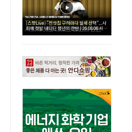
[스팟Live] "전셋집 구하려다 월세 선택"...사
회에 첫발 내디딘 청년의 한탄 | 26.08.06 서울
시 부동산 대토론회