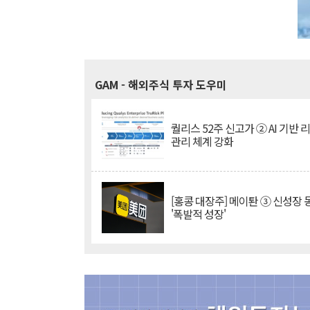
GAM
- 해외주식 투자 도우미
퀄리스 52주 신고가 ② AI 기반 
관리 체계 강화
[홍콩 대장주] 메이퇀 ③ 신성장
'폭발적 성장'