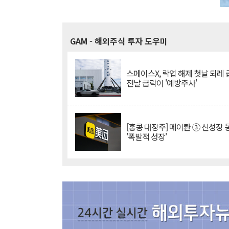
GAM
- 해외주식 투자 도우미
스페이스X, 락업 해제 첫날 되레 급
전날 급락이 '예방주사'
[홍콩 대장주] 메이퇀 ③ 신성장
'폭발적 성장'