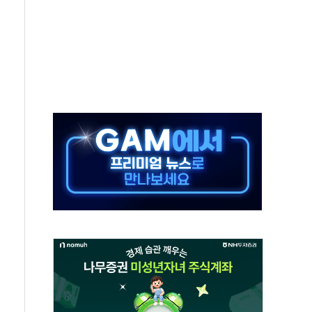
 동반 강세…배터리3사 일제히 상승
 구로병원과 AI 정밀의료 협력
 3년 더...중기부, '피터팬 증후군' 완화 나선다
흑자 전환·LFP 공급 본격화에 15%대 급등
8월 7일]