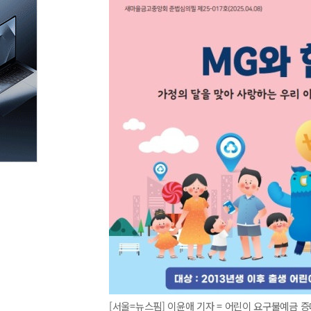
[서울=뉴스핌] 이윤애 기자 = 어린이 요구불예금 증대