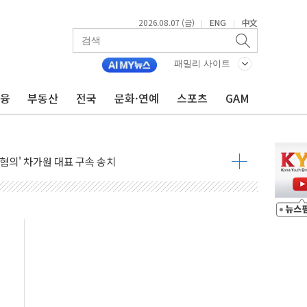
2026.08.07 (금)
ENG
中文
|
|
 풀고 재개발·재건축 촉진하는 것이 부동산 정상화"
…내년 AI 팩토리 매출 본격화
패밀리 사이트
尹 관저 이전 감사 무마' 유병호 감사위원 구속 기소
금융
부동산
전국
문화·연예
스포츠
GAM
환시 개입...4월 말 '56조원' 사상 최대
단, 스타트업 지원 프로그램 성료
기 혐의' 차가원 대표 구속 송치
책임' 임성근 전 사단장 항소심도 징역 3년 선고
텔 살인' 50대 남성 구속 송치
박 7년 새 7배 늘었다...폭염 대책비는 8.6배 증가
한 여름"…구윤철, 쪽방촌 폭염 대응상황 점검
 '패싱'… 美, 유로화 팔아 엔화 부양 후 사후 통보만
'닥터 코퍼'가 말하는 경기 신호가 달라졌다
노선 재개...3년 2개월 만
모 美 전력 케이블 수주