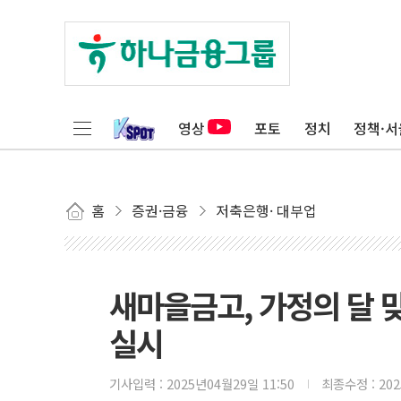
영상
포토
정치
정책·서
홈
증권·금융
저축은행· 대부업
새마을금고, 가정의 달 맞
실시
기사입력 :
2025년04월29일 11:50
최종수정 :
20