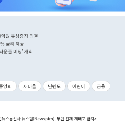
0억원 유상증자 의결
2% 금리 제공
'타운홀 미팅' 개최
중앙회
새마을
닌텐도
어린이
금융
뉴스통신사 뉴스핌(Newspim), 무단 전재-재배포 금지>