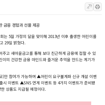
가
[특징주] 2차전지주
가
디티앤씨알오, 고려대
中企 졸업해도 세제혜택
한 금융 경험과 선물 제공
[특징주] 엘앤에프, 
[글로벌 마켓 리포트 
회는 5월 가정의 달을 맞이해 2013년 이후 출생한 어린이를
[인사] 기획예산처
 29일 밝혔다.
어주고 새마을금고를 통해 보다 친근하게 금융에 접할 수 있
린이의 건강한 금융 마인드와 즐거운 추억을 만드는 계기가
모)만 참여가 가능하며 ▲어린이 요구불계좌 신규 개설 이벤
출시 이벤트 ▲SNS 연계 이벤트 등 4가지 이벤트가 준비됐
양한 상품도 지급될 예정이다.