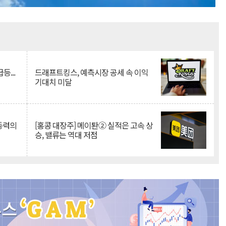
Mute
등...
드래프트킹스, 예측시장 공세 속 이익
기대치 미달
 동력의
[홍콩 대장주] 메이퇀② 실적은 고속 상
승, 밸류는 역대 저점