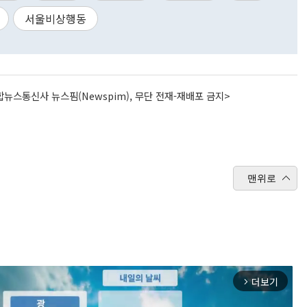
서울비상행동
뉴스통신사 뉴스핌(Newspim), 무단 전재-재배포 금지>
맨위로
더보기
arrow_forward_ios