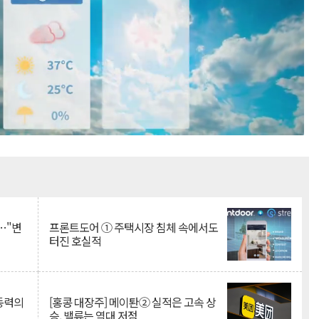
Mute
…"변
프론트도어 ① 주택시장 침체 속에서도
터진 호실적
 동력의
[홍콩 대장주] 메이퇀② 실적은 고속 상
승, 밸류는 역대 저점