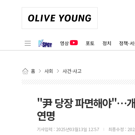
영상
포토
정치
정책·서
홈
사회
사건·사고
"尹 당장 파면해야"…개
연명
기사입력 :
2025년03월13일 12:57
최종수정 :
20