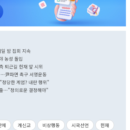
매일 밤 집회 지속
철야 농성 돌입
 측 퇴근길 헌재 앞 시위
것"…尹파면 촉구 서명운동
"정당한 계엄? 내란 행위"
 제출…"정의로운 결정해야"
단체
개신교
비상행동
시국선언
헌재