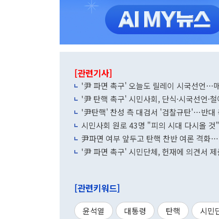
[관련기사]
'尹 파면 촉구' 오늘도 릴레이 시국선언…
'尹 탄핵 촉구' 시민사회, 단식·시국선언·
'尹탄핵' 찬성 측 대검서 '검찰규탄'…반대
시민사회 원로 43명 "피의 시대 다시올 
尹파면 여부 앞두고 탄핵 찬반 여론 격화…
'尹 파면 촉구' 시민단체, 헌재에 의견서
[관련키워드]
윤석열
대통령
탄핵
시민