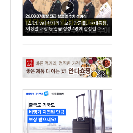
[스팟Live] 한자리에 모인 장군들...李대통령,
이상렬 대장 등 진급 장성 4명에 삼정검 수치
직접 수여｜26.08.07 장성 진급·삼정검 수치
수여식