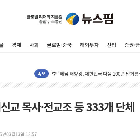
울
경제
사회
글로벌·중국
해외투자
산업
증권·
트럼프 "금리 내려야"…파월 때와 달리 워시엔
특정 정치인 측근 포항시 정책특보 내정설...포
李 "해남 태양광, 대한민국 다음 100년 밑거
속보
李 대통령, '6시간 마라톤 부동산 2차 회의' 
트럼프, 中 겨냥 폴리실리콘 관세 15% 부과
[사진] 빈살만과 에르도안의 만남
신교 목사·전교조 등 333개 단체
이란와이어 "이란 최고지도자 위독…곧 사망해
남동발전, 해남군에 국내 최대 규모 400MW 
[인도증시] 중동 불안 속 유가 상승에 소폭 하락
황희 '폐버스 청년주택' SNS 글 역풍에 "정부
25년03월13일 12:57
폭염 누그러지고 가뭄 숙지나...경북동해안권 8