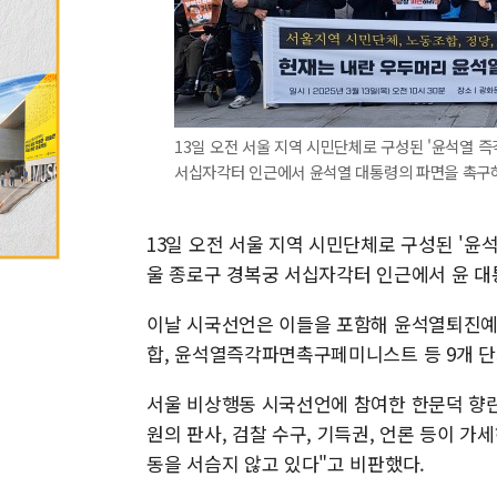
13일 오전 서울 지역 시민단체로 구성된 '윤석열 
서십자각터 인근에서 윤석열 대통령의 파면을 촉구하
13일 오전 서울 지역 시민단체로 구성된 '
울 종로구 경복궁 서십자각터 인근에서 윤 
이날 시국선언은 이들을 포함해 윤석열퇴진예
합, 윤석열즉각파면촉구페미니스트 등 9개 
서울 비상행동 시국선언에 참여한 한문덕 향린
원의 판사, 검찰 수구, 기득권, 언론 등이 
동을 서슴지 않고 있다"고 비판했다.