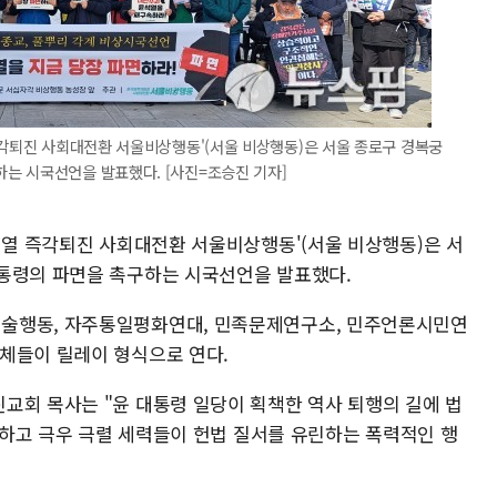
즉각퇴진 사회대전환 서울비상행동'(서울 비상행동)은 서울 종로구 경복궁
는 시국선언을 발표했다. [사진=조승진 기자]
윤석열 즉각퇴진 사회대전환 서울비상행동'(서울 비상행동)은 서
대통령의 파면을 촉구하는 시국선언을 발표했다.
술행동, 자주통일평화연대, 민족문제연구소, 민주언론시민연
단체들이 릴레이 형식으로 연다.
교회 목사는 "윤 대통령 일당이 획책한 역사 퇴행의 길에 법
가세하고 극우 극렬 세력들이 헌법 질서를 유린하는 폭력적인 행