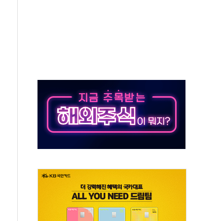
결… 수니파 국가들의 새 안보 협력 구도
비온 59㎡ 18억원대
-서울시 '정책 엇박자'
생애최초만 경쟁 치열
래·ETF 매수에도 고유가·금리·입법 지연 '삼중 부담'
...석유·가스주 올랐지만 빈그룹이 상쇄
총수요 104.3GW 기록
 위기 고조되는 또 다른 중동 화약고
름나기 [뉴스핌 줌인]