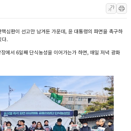
가
사우디·튀르키예·파키스탄, '공동방위협정' 체
가
신길동 신축도 3.3㎡당 7250만원…써밋 클라
용산공원·그린벨트로 또 충돌…반복되는 국토부
 탄핵심판이 선고만 남겨둔 가운데, 윤 대통령의 파면을 촉구하
[AI 부동산 투데이] 특공 전략도 '극과 극'…
다.
[코인시황] 비트코인 6만4000달러대 횡보…고
광장에서 6일째 단식농성을 이어가는가 하면, 매일 저녁 광화
[베트남 증시] 유동성 부진 지속, 강보합 마감
'찜통더위'에 전력수요 역대 최고치 경신…한낮 
후티 반군, 예멘 정부군과 사우디 동시 공격…
42.5도 역대급 폭염…동물들도 특별식으로 여