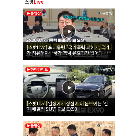
스팟
Live
[스팟Live] 李대통령 "국가폭력 피해자, 국가
가 치유해야…국가 책임 유효기간 없어"｜
26.08.07 국가폭력 피해자 위로 오찬
[스팟Live] 일상에서 장점이 더 돋보이는 '전
기 패밀리 SUV' 볼보 EX90