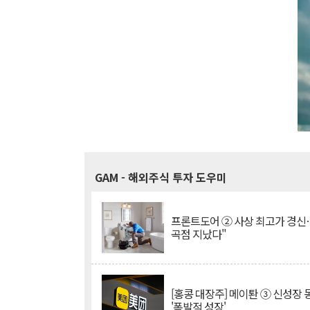
GAM
- 해외주식 투자 도우미
프론트도어 ② 사상 최고가 경신
곡점 지났다"
[홍콩 대장주] 메이퇀 ③ 신성장
'폭발적 성장'