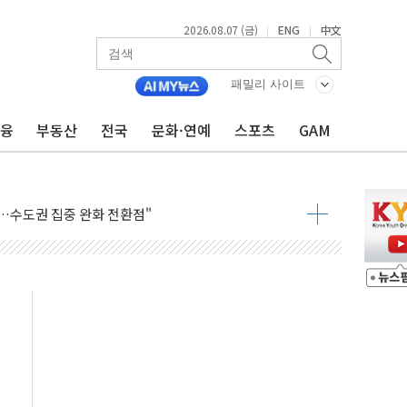
2026.08.07 (금)
ENG
中文
|
|
패밀리 사이트
금융
부동산
전국
문화·연예
스포츠
GAM
 톤 낮춰
항시 '시끌'
름…수도권 집중 완화 전환점"
주재… "전폭적 공급 확대·속도전 총력"
…美 태양광주 급등
도 놀랍지 않아"
태양광 착공…여의도 1.6배 규모
...금융주 낙폭 커
정책 아냐" 해명
~9일 최대 100mm 호우